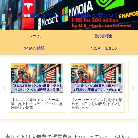
ここ屋マネースクール 米国株投資ブログ
ホーム
投資関連
お金の勉強
NISA・iDeCo
市場分析
つみたてNISA
市
爆
【スーパーマイクロ時間外で爆
【新NISAの投資先はこれだ】
【
ルは
上げ】4日ぶりの反発はダマし
つみたてNISA63ヶ月間の運用
撃
上げなのか
実績
移
当サイトは広告費で運営費をまかなっており、個人サ