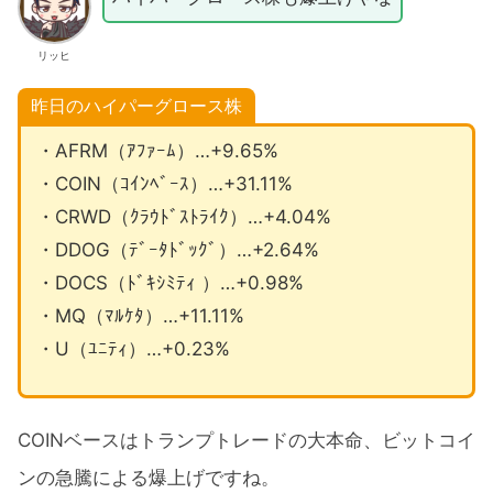
リッヒ
昨日のハイパーグロース株
・AFRM（ｱﾌｧｰﾑ）…+9.65%
・COIN（ｺｲﾝﾍﾞｰｽ）…+31.11%
・CRWD（ｸﾗｳﾄﾞｽﾄﾗｲｸ）…+4.04%
・DDOG（ﾃﾞｰﾀﾄﾞｯｸﾞ）…+2.64%
・DOCS（ﾄﾞｷｼﾐﾃｨ ）…+0.98%
・MQ（ﾏﾙｹﾀ）…+11.11%
・U（ﾕﾆﾃｨ）…+0.23%
COINベースはトランプトレードの大本命、ビットコイ
ンの急騰による爆上げですね。