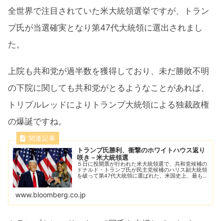
全世界で注目されていた米大統領選挙ですが、トラン
プ氏が当選確実となり第47代大統領に選出されまし
た。
上院も共和党が過半数を獲得しており、未だ勝敗不明
の下院に関しても共和党がとるようなことがあれば、
トリプルレッドによりトランプ大統領による独裁政権
の爆誕ですね。
トランプ氏勝利、衝撃のホワイトハウス返り
咲き－米大統領選
５日に投開票が行われた米大統領選で、共和党候補の
ドナルド・トランプ氏が民主党候補のハリス副大統領
を破って第47代大統領に選ばれた。米国史上、最も
二極化した選挙戦の一つで、前大統領のトランプ氏は
衝撃的なホワイトハウス返り咲きを果たした。
www.bloomberg.co.jp