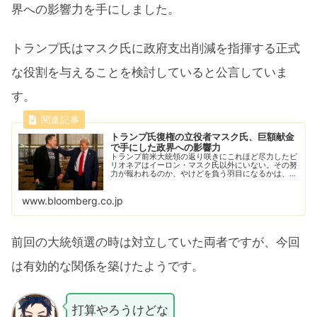
界への影響力を手にしました。
トランプ氏はマスク氏に政府支出削減を指揮する正式
な役割を与えることを検討していると公言していま
す。
トランプ氏復権の立役者マスク氏、巨額献金
で手にした政界への影響力
トランプ前米大統領の返り咲きにこれほど尽力したビ
リオネアはイーロン・マスク氏以外にいない。その努
力が報われるのか、やけどを負う羽目になるかは、今
後明らかになるだろう。
www.bloomberg.co.jp
前回の大統領選の時は対立していた両者ですが、今回
は有効的な関係を築けたようです。
打算やろうけどな