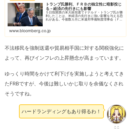
トランプ氏勝利、ＦＲＢの独立性に暗影投じ
る－経済の先行きにも影響
５日投開票の米大統領選でドナルド・トランプ氏が勝
利したことは、米経済の先行きに強い影響を与える恐
れがある。今後数カ月に米連邦準備制度理事会（ＦＲ
Ｂ）の政策見通しを変化させる可能性があるだけでな
く、ホワイトハウス返り咲きでどの程度強い圧力を
www.bloomberg.co.jp
Ｆ...
不法移民を強制送還や貿易相手国に対する関税強化に
よって、再びインフレの上昇懸念が高まっています。
ゆっくり時間をかけて利下げを実施しようと考えてき
たFRBですが、今後は難しいかじ取りを余儀なくされ
そうですね。
ハードランディングもあり得るわ！
ここ