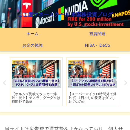
ここ屋マネースクール 米国株投資ブログ
ホーム
投資関連
お金の勉強
NISA・iDeCo
市場分析
市場分析
つ
滅】
【ホルムズ海峡でタンカー爆
【スーパーマイクロ時間外で爆
【
性も
破・炎上】テスラ、グーグルは
上げ】4日ぶりの反発はダマし
つ
時間外で急落
上げなのか
実
当サイトは広告費で運営費をまかなっており、個人サ