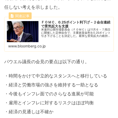
任しない考えを示しました。
ＦＯＭＣ、0.25ポイント利下げ－２会合連続
で景気拡大を支援
米連邦公開市場委員会（ＦＯＭＣ）は11月６－７両日
に開催した定例会合で、主要政策金利を0.25ポイント
引き下げることを決定した。着実な景気拡大の維持を
引き続き支援する。また米連邦準備制度理事会（ＦＲ
Ｂ）のパウエル議長は、米大統領選で勝利した...
www.bloomberg.co.jp
パウエル議長の会見の要点は以下の通り。
・時間をかけて中立的なスタンスへと移行している
・経済と労働市場の強さを維持する一助となる
・今後もインフレ面でのさらなる進展が可能
・雇用とインフレに対するリスクはほぼ均衡
・経済の見通しは不確か