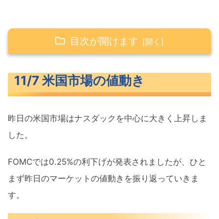
目次が開けます
11/7 米国市場の値動き
11/7 米国市場の値動き
米主要3指数の値動き
10年債利回り（長期金利）
昨日の米国市場はナスダックを中心に大きく上昇しま
S&P500ヒートマップ
した。
セクター別パフォーマンス
S&P500チャート分析
FOMCでは0.25%の利下げが発表されましたが、ひと
まず昨日のマーケットの値動きを振り返っていきま
米国市場のトピックス
す。
FOMC0.25%利下げパウエル議長は辞
任しない