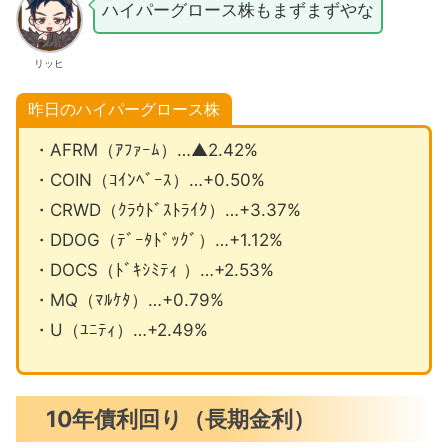
ハイパーグロース株もまずまずやな
リッヒ
昨日のハイパーグロース株
・AFRM（ｱﾌｧｰﾑ）…▲2.42%
・COIN（ｺｲﾝﾍﾞｰｽ）…+0.50%
・CRWD（ｸﾗｳﾄﾞｽﾄﾗｲｸ）…+3.37%
・DDOG（ﾃﾞｰﾀﾄﾞｯｸﾞ）…+1.12%
・DOCS（ﾄﾞｷｼﾐﾃｨ ）…+2.53%
・MQ（ﾏﾙｹﾀ）…+0.79%
・U（ﾕﾆﾃｨ）…+2.49%
10年債利回り（長期金利）