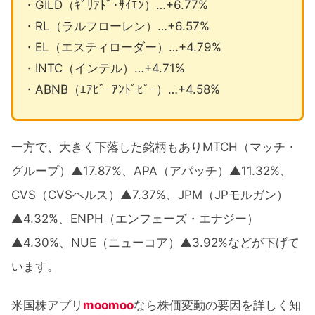
・GILD（ｷﾞﾘｱﾄﾞ･ｻｲｴﾝ）…+6.77%
・RL（ラルフローレン）…+6.57%
・EL（エスティローダー）…+4.79%
・INTC（インテル）…+4.71%
・ABNB（ｴｱﾋﾞｰｱﾝﾄﾞﾋﾞｰ）…+4.58%
一方で、大きく下落した銘柄もありMTCH（マッチ・
グループ）▲17.87%、APA（アパッチ）▲11.32%、
CVS（CVSヘルス）▲7.37%、JPM（JPモルガン）
▲4.32%、ENPH（エンフェーズ・エナジー）
▲4.30%、NUE（ニューコア）▲3.92%などが下げて
います。
米国株アプリ
moomoo
なら株価変動の要因を詳しく知