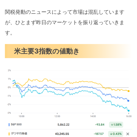
セクター別パフォーマンス
関税発動のニュースによって市場は混乱しています
S&P500チャート分析
が、ひとまず昨日のマーケットを振り返っていきま
す。
米国市場のトピックス
トランプ大統領カナダ、メキシコ3月4
米主要3指数の値動き
日に関税発動
米GDPは2.3％と堅調な伸び
トランプ関税は消費者の反発招く
2月の注目イベントについて
まとめ