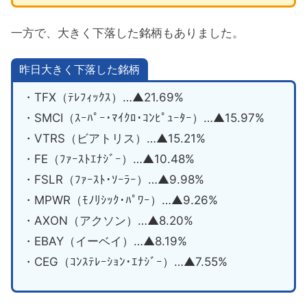
一方で、大きく下落した銘柄もありました。
昨日大きく下落した銘柄
・TFX（ﾃﾚﾌｨｯｸｽ）…▲21.69%
・SMCI（ｽｰﾊﾟｰ･ﾏｲｸﾛ･ｺﾝﾋﾟｭｰﾀｰ）…▲15.97%
・VTRS（ビアトリス）…▲15.21%
・FE（ﾌｧｰｽﾄｴﾅｼﾞｰ）…▲10.48%
・FSLR（ﾌｧｰｽﾄ･ｿｰﾗｰ）…▲9.98%
・MPWR（ﾓﾉﾘｼｯｸ･ﾊﾟﾜｰ）…▲9.26%
・AXON（アクソン）…▲8.20%
・EBAY（イーベイ）…▲8.19%
・CEG（ｺﾝｽﾃﾚｰｼｮﾝ･ｴﾅｼﾞｰ）…▲7.55%