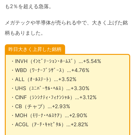
も2％を超える急落。
メガテックや半導体が売られる中で、大きく上げた銘
柄もありました。
昨日大きく上昇した銘柄
・INVH（ｲﾝﾋﾞﾃｰｼｮﾝ･ﾎｰﾑｽﾞ）…+5.54%
・WBD（ﾜｰﾅｰﾌﾞﾗｻﾞｰｽ）…+4.76%
・ALL（ｵｰﾙｽﾃｰﾄ）…+3.52%
・UHS（ﾕﾆﾊﾞｰｻﾙ･ﾍﾙｽ）…+3.30%
・CINF（ｼﾝｼﾅﾃｨ･ﾌｨﾅﾝｼｬﾙ）…+3.12%
・CB（チャブ）…+2.93%
・MOH（ﾓﾘｰﾅ･ﾍﾙｽｹｱ）…+2.90%
・ACGL（ｱｰﾁ･ｷｬﾋﾟﾀﾙ）…+2.82%