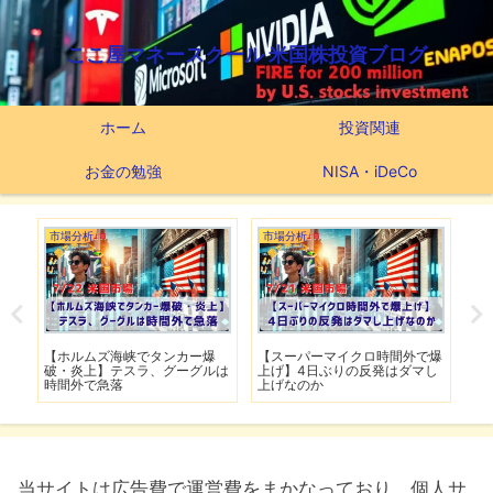
ここ屋マネースクール 米国株投資ブログ
ホーム
投資関連
お金の勉強
NISA・iDeCo
市場分析
市場分析
つ
滅】
【ホルムズ海峡でタンカー爆
【スーパーマイクロ時間外で爆
【
性も
破・炎上】テスラ、グーグルは
上げ】4日ぶりの反発はダマし
つ
時間外で急落
上げなのか
実
当サイトは広告費で運営費をまかなっており、個人サ