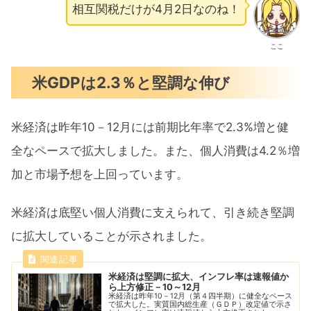
相互関税だけが4月2日なのね！
ここ
米GDPは2.3％と堅調な伸び
米経済は昨年10－12月には前期比年率で2.3%増と健
全なペースで拡大しました。また、個人消費は4.2％増
加と市場予想を上回っています。
米経済は底堅い個人消費に支えられて、引き続き堅調
に拡大していることが示されました。
米経済は堅調に拡大、インフレ率は速報値か
ら上方修正－10～12月
米経済は昨年10－12月（第４四半期）に健全なペース
で拡大した。実質国内総生産（ＧＤＰ）改定値で示さ