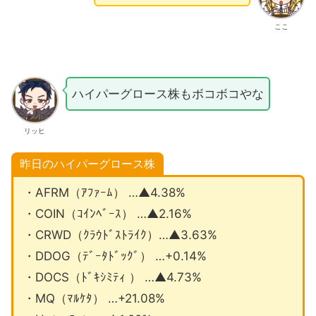
ここ
ハイパーグロース株もボコボコやな
リッヒ
昨日のハイパーグロース株
・AFRM（ｱﾌｧｰﾑ） …▲4.38%
・COIN（ｺｲﾝﾍﾞｰｽ） …▲2.16%
・CRWD（ｸﾗｳﾄﾞｽﾄﾗｲｸ）…▲3.63%
・DDOG（ﾃﾞｰﾀﾄﾞｯｸﾞ） …+0.14%
・DOCS（ﾄﾞｷｼﾐﾃｨ ） …▲4.73%
・MQ（ﾏﾙｹﾀ） …+21.08%