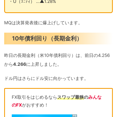
・U（ﾕﾆﾃｨ） …▲1.28%
MQは決算発表後に爆上げしています。
10年債利回り（長期金利）
昨日の長期金利（米10年債利回り）は、前日の4.256
から
4.266
に上昇しました。
ドル円はさらにドル安に向かっています。
FX取引をはじめるなら
スワップ最狭
の
みんな
のFX
がおすすめ！