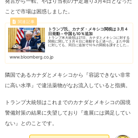
発言から一転、やはり当初の予定通り3月4日となった
ことで市場は困惑しました。
トランプ氏、カナダ・メキシコ関税は３月４
日発動－中国も10％追加
トランプ米大統領は27日、カナダとメキシコに対する
関税に関して３月４日に発動すると述べた。また中国
に対しても、同日に追加で10％の関税を課すとした。
自身のソーシャルメディアプラットフォーム「トゥル
ース・ソーシャル」に投稿した。
www.bloomberg.co.jp
隣国であるカナダとメキシコから『容認できない非常
に高い水準』で違法薬物がなお流入していると指摘。
トランプ大統領はこれまでのカナダとメキシコの国境
警備対策の結果に失望しており『進展には満足してい
ない』とのことです。