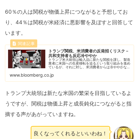
60％の人は関税が物価上昇につながると予想してお
り、44％は関税が米経済に悪影響を及ぼすと回答して
います。
トランプ関税、米消費者の反発招くリスク－
共和支持者も反応冷ややか
トランプ米大統領は輸入品に新たな関税を課し、製造
業者に米国への生産移転を迫るという取り組みを進め
ているが、それに対し、米消費者からは冷ややかな反
応が示されている。
www.bloomberg.co.jp
トランプ大統領は新たな米国の繁栄を目指しているよ
うですが、関税は物価上昇と成長鈍化につながると指
摘する声があがっていますね。
良くなってくれるといいわね！