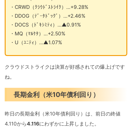
・CRWD（ｸﾗｳﾄﾞｽﾄﾗｲｸ）…+9.28%
・DDOG（ﾃﾞｰﾀﾄﾞｯｸﾞ）…+2.46%
・DOCS（ﾄﾞｷｼﾐﾃｨ）…▲0.91%
・MQ（ﾏﾙｹﾀ）…+2.50%
・U（ﾕﾆﾃｨ）…▲1.07%
クラウドストライクは決算が好感されての爆上げです
ね。
長期金利（米10年債利回り）
昨日の長期金利（米10年債利回り）は、前日の終値
4.110から
4.116
にわずかに上昇しました。