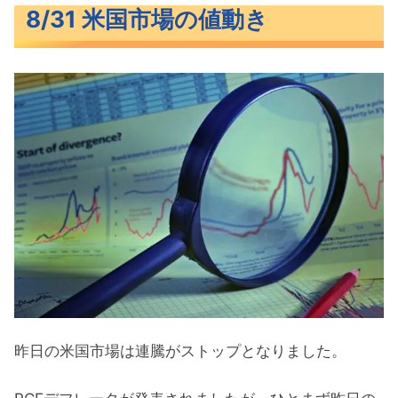
8/31 米国市場の値動き
警戒で売られていった米主要3指数
長期金利（米10年債利回り）
S&P500ヒートマップ
セクター別パフォーマンス
S&P500チャート分析
米国市場のトピックス
市場予想と一致したPCEデフレータ
アームのIPO 9/14から取引開始
ブロードコムの決算に半導体需要の低
迷を示唆
昨日の米国市場は連騰がストップとなりました。
9月の注目イベントについて