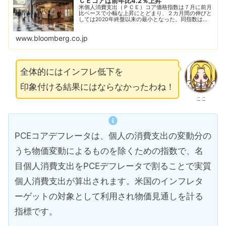
ＣＥコアは前年比4.2％上昇
米個人消費支出（ＰＣＥ）コア価格指数は７月に前月
比ベースで小幅な上昇にとどまり、２カ月間の伸びと
しては2020年終盤以来の最小となった。同指数は米
金融当局が基調的なインフレの指標として重視してい
る。個人消費を促すとともに、経済はリセッション...
www.bloomberg.co.jp
全体的にはインフレ低下を
印象付ける結果にはならなかったわね！
ここ
PCEコアデフレータは、個人の消費支出の変動分の
うち物価変動によるものを除くための指数で、名
目個人消費支出をPCEデフレータで割ることで実質
個人消費支出が算出されます。米国のインフレタ
ーゲットの対象として利用され物価見通しを計る
指標です。