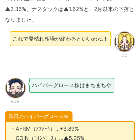
▲2.36%、ナスダックは▲1.62%と、2月以来の下落と
なりました。
これで夏枯れ相場が終わるといいわね！
ここ
ハイパーグロース株はまちまちや
リッヒ
昨日のハイパーグロース株
・AFRM（ｱﾌｧｰﾑ）…+3.89%
・COIN（ｺｲﾝﾍﾞｰｽ）…▲5.05%