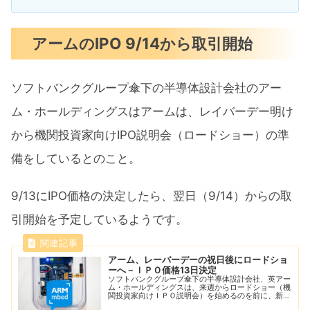
アームのIPO 9/14から取引開始
ソフトバンクグループ傘下の半導体設計会社のアー
ム・ホールディングスはアームは、レイバーデー明け
から機関投資家向けIPO説明会（ロードショー）の準
備をしているとのこと。
9/13にIPO価格の決定したら、翌日（9/14）からの取
引開始を予定しているようです。
アーム、レーバーデーの祝日後にロードショ
ーへ－ＩＰＯ価格13日決定
ソフトバンクグループ傘下の半導体設計会社、英アー
ム・ホールディングスは、来週からロードショー（機
関投資家向けＩＰＯ説明会）を始めるのを前に、新規
株式公開（ＩＰＯ）の価格レンジを設定する準備を進