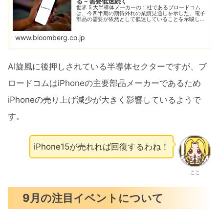
る－需要低迷続く
世界 5 大半導体メーカーの１社であるブロードコム
は、今四半期の期待外れの業績見通しを示した。電子
部品の需要が依然として低迷していることを示唆し
た。
www.bloomberg.co.jp
AI旋風に後押しされている半導体セクターですが、ブ
ロードコムはiPhoneの主要部品メーカーであるため
iPhoneの売り上げ減少が大きく影響しているようで
す。
iPhone15が売れれば回復するわね！
ここ
9月の注目イベントについて