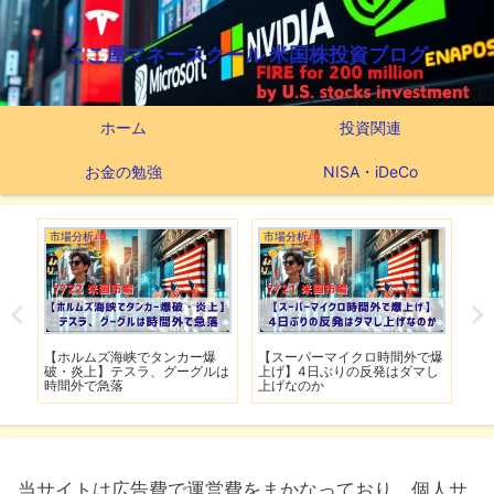
ここ屋マネースクール 米国株投資ブログ
ホーム
投資関連
お金の勉強
NISA・iDeCo
市場分析
市場分析
つ
滅】
【ホルムズ海峡でタンカー爆
【スーパーマイクロ時間外で爆
【
性も
破・炎上】テスラ、グーグルは
上げ】4日ぶりの反発はダマし
つ
時間外で急落
上げなのか
実
当サイトは広告費で運営費をまかなっており、個人サ