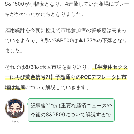
S&P500が小幅安となり、4連騰していた相場にブレー
キがかかったかたちとなりました。
雇用統計を今夜に控えて市場参加者の警戒感は高まっ
ているようで、8月のS&P500は▲1.77%の下落となり
ました。
それでは
8/31
の米国市場を振り返り、
【半導体セクタ
ーに再び黄色信号?!】予想通りのPCEデフレータに市
場は無風
について解説していきます。
記事後半では重要な経済ニュースや
今後のS&P500について解説するで
リッヒ