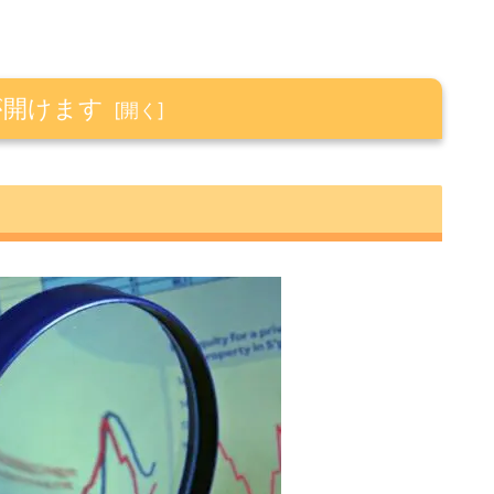
が開けます
落
は上昇