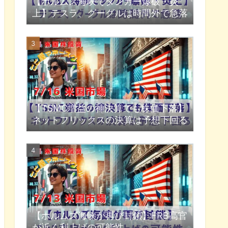
【ホルムズ海峡でタンカー爆破・炎
上】テスラ、グーグルは時間外で急落
【TSMC増益の神決算でも株価下落】
ネットフリックスの決算は予想下回る
【ホルムズ海峡が再び封鎖】FRB高官
が近く利上げの可能性