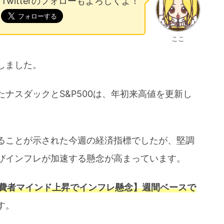
Twitterのフォローもよろしくよ！
ここ
しました。
ナスダックとS&P500は、年初来高値を更新し
ることが示された今週の経済指標でしたが、堅調
びインフレが加速する懸念が高まっています。
費者マインド上昇でインフレ懸念】週間ベースで
す。