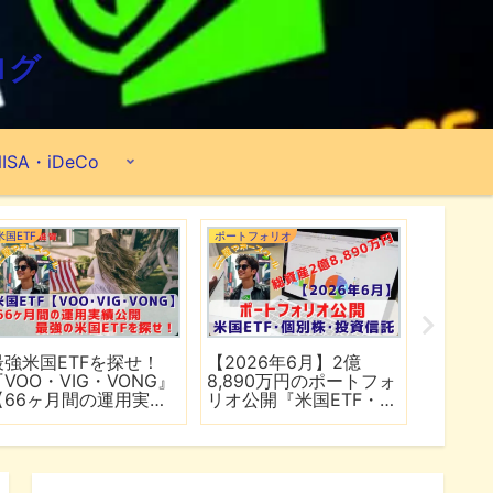
ログ
ISA・iDeCo
米国ETF
ポートフォリオ
市場分析
最強米国ETFを探せ！
【2026年6月】2億
【マイ
『VOO・VIG・VONG』
8,890万円のポートフォ
爆上げ
【66ヶ月間の運用実績
リオ公開『米国ETF・個
マゾン
公開】
別株・投資信託』
れる