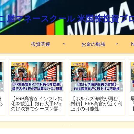
こ屋マネースクール 米国株投資ブ
投資関連
お金の勉強
N
市場分析
市場分析
格
【FRB高官がインフレ鈍
【ホルムズ海峡が再び
ら
化を歓迎】銀行大手5行
封鎖】FRB高官が近く利
の好決算でシーズン開
上げの可能性
幕