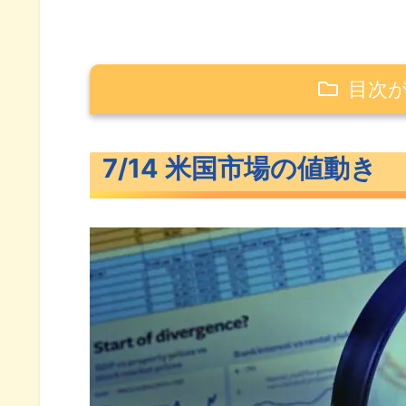
目次
7/14 米国市場の値動き
7/14 米国市場の値動き
ダウ上昇、S&P500とナスは下
長期金利（米10年債利回り）
S&P500ヒートマップ
セクター別パフォーマンス
S&P500チャート分析
米国市場のトピックス
強い労働市場に消費者マインド