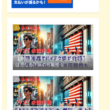
【原油高でハイテク株が全滅】来週に
は更なる下落の可能性も