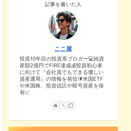
記事を書いた人
ここ屋
投資10年目の投資系ブロガー💻純資
産額2億円でFIRE達成💰投資初心者
に向けて『会社員でもできる優しい
資産運用』の情報を発信🔰米国ETF
や米国株、投資信託や暗号資産を保
有📈