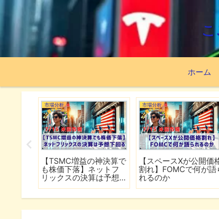
こ
ホーム
市場分析
市場分析
続でイラ
【TSMC増益の神決算で
【スペースXが公開価
は全面
も株価下落】ネットフ
割れ】FOMCで何が語
行
リックスの決算は予想
れるのか
下回る