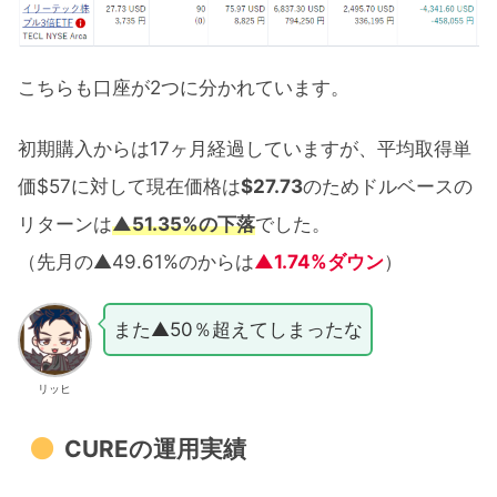
こちらも口座が2つに分かれています。
初期購入からは17ヶ月経過していますが、平均取得単
価$57に対して現在価格は
$27.73
のためドルベースの
リターンは
▲51.35%の下落
でした。
（先月の▲49.61%のからは
▲1.74%ダウン
）
また▲50％超えてしまったな
リッヒ
CUREの運用実績