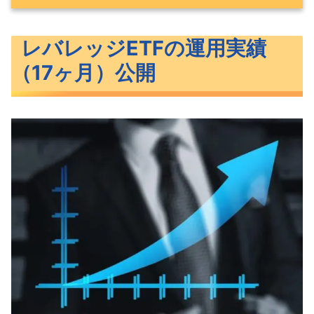
レバレッジETFの運用実績（17ヶ月）公開
レバレッジETFの運用実績
筆者の保有しているレバレッジETF
（17ヶ月）公開
レバレッジETFの運用実績
レバレッジETFのリターン推移
それでも売却する気はありません
レバレッジETFとは
どんなレバレッジETFがあるの？
レバレッジETF17ヶ月運用実績公開
『SPXL・TECL・CURE』まとめ