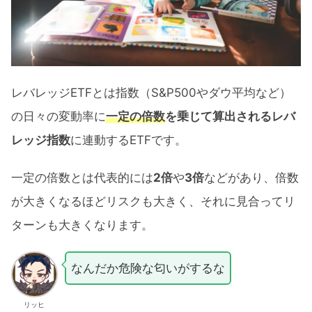
レバレッジETFとは指数（S&P500やダウ平均など）
の日々の変動率に
一定の倍数
を乗じて算出されるレバ
レッジ指数
に連動するETFです。
一定の倍数とは代表的には
2倍
や
3倍
などがあり、倍数
が大きくなるほどリスクも大きく、それに見合ってリ
ターンも大きくなります。
なんだか危険な匂いがするな
リッヒ