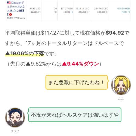
平均取得単価は$117.27に対して現在価格が
$94.92
で
すから、17ヶ月のトータルリターンはドルベースで
▲19.06%の下落
です。
（先月の▲9.62%からは
▲9.44%ダウン
）
また急激に下げたわね！
ここ
不況が来ればヘルスケアは強いはずや
リッヒ