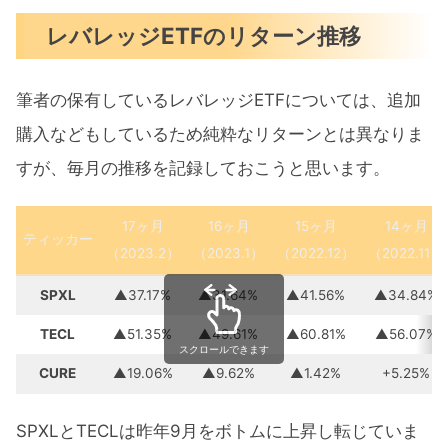
レバレッジETFのリターン推移
筆者の保有しているレバレッジETFについては、追加
購入などもしているため純粋なリターンとは異なりま
すが、毎月の推移を記録しておこうと思います。
17ヶ月
16ヶ月
15ヶ月
14ヶ月
ティッカー
（2023.2）
（2023.1）
（2022.12）
（2022.11）
SPXL
▲37.17%
▲31.64%
▲41.56%
▲34.84%
TECL
▲51.35%
▲49.61%
▲60.81%
▲56.07%
スクロールできます
CURE
▲19.06%
▲9.62%
▲1.42%
+5.25%
SPXLとTECLは昨年9月をボトムに上昇し転じていま