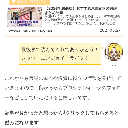
【2026年最新版】おすすめ米国ETFの解説
まとめ記事
米国ETFについての記事をまとめました！2026年最新
版を随時更新！米国ETFって何？からはじまり人気
ETFトップ10や米国ETFのはじめかた、投資初心者に
ありがちな失敗例なども解説！おすすめの米国ETFの
2021.05.27
www.cocoyamoney.com
比較解説も随時更新！
最後まで読んでくれてありがとう！
レッツ エンジョイ ライフ！
ここ
これからも市場の動向や投資に役立つ情報を発信して
いきますので、良かったらブログランキングのフォロ
ーなどもしていただけると嬉しいです。
記事が良かったと思ったら⇩クリックしてもらえると
励みになります