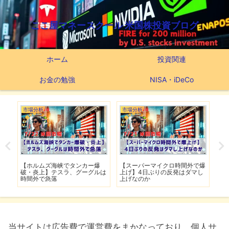
ここ屋マネースクール 米国株投資ブログ
ホーム
投資関連
お金の勉強
NISA・iDeCo
つみたてNISA
市場分析
で爆
【新NISAの投資先はこれだ】
【米軍が7夜連続でイラン攻
マし
つみたてNISA63ヶ月間の運用
撃】イランは全面的攻勢作戦に
実績
移行
当サイトは広告費で運営費をまかなっており、個人サ