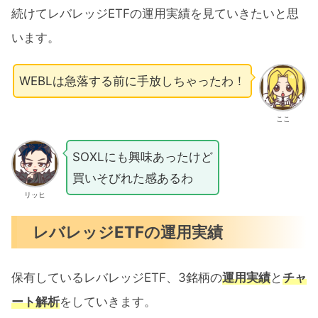
続けてレバレッジETFの運用実績を見ていきたいと思
います。
WEBLは急落する前に手放しちゃったわ！
ここ
SOXLにも興味あったけど
買いそびれた感あるわ
リッヒ
レバレッジETFの運用実績
保有しているレバレッジETF、3銘柄の
運用実績
と
チャ
ート解析
をしていきます。