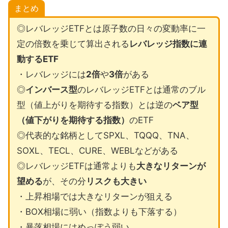
まとめ
◎レバレッジETFとは原子数の日々の変動率に一
定の倍数を乗じて算出される
レバレッジ指数に連
動するETF
・レバレッジには
2倍
や
3倍
がある
◎
インバース型
のレバレッジETFとは通常のブル
型（値上がりを期待する指数）とは逆の
ベア型
（値下がりを期待する指数）
のETF
◎代表的な銘柄としてSPXL、TQQQ、TNA、
SOXL、TECL、CURE、WEBLなどがある
◎レバレッジETFは通常よりも
大きなリターンが
望める
が、その分
リスクも大きい
・上昇相場では大きなリターンが狙える
・BOX相場に弱い（指数よりも下落する）
・暴落相場にはめっぽう弱い