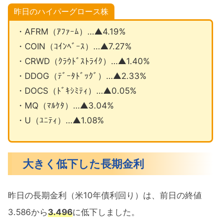
昨日のハイパーグロース株
・AFRM（ｱﾌｧｰﾑ）…▲4.19%
・COIN（ｺｲﾝﾍﾞｰｽ）…▲7.27%
・CRWD（ｸﾗｳﾄﾞｽﾄﾗｲｸ）…▲1.40%
・DDOG（ﾃﾞｰﾀﾄﾞｯｸﾞ）…▲2.33%
・DOCS（ﾄﾞｷｼﾐﾃｨ）…▲0.05%
・MQ（ﾏﾙｹﾀ）…▲3.04%
・U（ﾕﾆﾃｨ）…▲1.08%
大きく低下した長期金利
昨日の長期金利（米10年債利回り）は、前日の終値
3.586から
3.496
に低下しました。