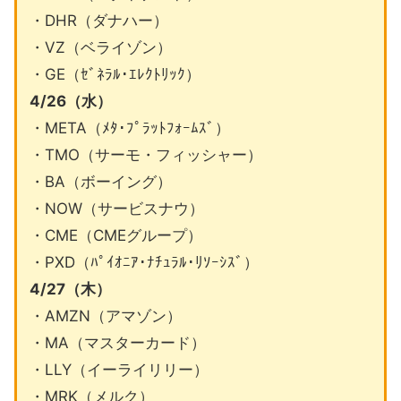
・DHR（ダナハー）
・VZ（ベライゾン）
・GE（ｾﾞﾈﾗﾙ･ｴﾚｸﾄﾘｯｸ）
4/26（水）
・META（ﾒﾀ･ﾌﾟﾗｯﾄﾌｫｰﾑｽﾞ）
・TMO（サーモ・フィッシャー）
・BA（ボーイング）
・NOW（サービスナウ）
・CME（CMEグループ）
・PXD（ﾊﾟｲｵﾆｱ･ﾅﾁｭﾗﾙ･ﾘｿｰｼｽﾞ）
4/27（木）
・AMZN（アマゾン）
・MA（マスターカード）
・LLY（イーライリリー）
・MRK（メルク）