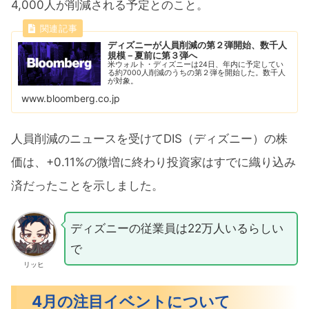
4,000人が削減される予定とのこと。
ディズニーが人員削減の第２弾開始、数千人
規模－夏前に第３弾へ
米ウォルト・ディズニーは24日、年内に予定してい
る約7000人削減のうちの第２弾を開始した。数千人
が対象。
www.bloomberg.co.jp
人員削減のニュースを受けてDIS（ディズニー）の株
価は、+0.11%の微増に終わり投資家はすでに織り込み
済だったことを示しました。
ディズニーの従業員は22万人いるらしい
で
リッヒ
4月の注目イベントについて