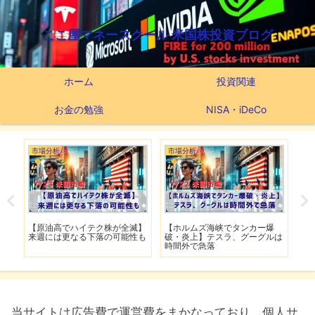
ここ屋マネースクール 米国株投資ブログ
ホーム
投資関連
お金の勉強
NISA・iDeCo
市場分析
市場分析
市
げ】
【原油高でハイテク株が全滅】
【ホルムズ海峡でタンカー爆
【
明暗
来週には更なる下落の可能性も
破・炎上】テスラ、グーグルは
上
時間外で急落
上
当サイトは広告費で運営費をまかなっており、個人サ