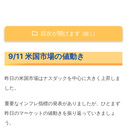
目次が開けます
9/11 米国市場の値動き
9/11 米国市場の値動き
米主要3指数の値動き
長期金利（米10年債利回り）
昨日の米国市場はナスダックを中心に大きく上昇しま
S&P500ヒートマップ
した。
セクター別パフォーマンス
S&P500チャート分析
重要なインフレ指標の発表がありましたが、ひとまず
昨日のマーケットの値動きを振り返っていきましょ
米国市場のトピックス
う。
コアが予想外に加速した消費者物価指