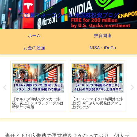
ここ屋マネースクール 米国株投資ブログ
ホーム
投資関連
お金の勉強
NISA・iDeCo
市場分析
市場分析
つ
滅】
【ホルムズ海峡でタンカー爆
【スーパーマイクロ時間外で爆
【
性も
破・炎上】テスラ、グーグルは
上げ】4日ぶりの反発はダマし
つ
時間外で急落
上げなのか
実
当サイトは広告費で運営費をまかなっており、個人サ