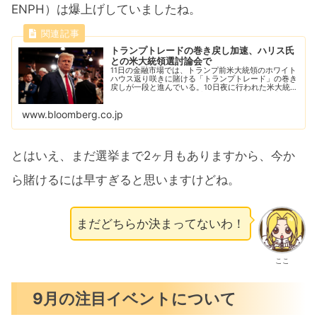
ENPH）は爆上げしていましたね。
トランプトレードの巻き戻し加速、ハリス氏
との米大統領選討論会で
11日の金融市場では、トランプ前米大統領のホワイト
ハウス返り咲きに賭ける「トランプトレード」の巻き
戻しが一段と進んでいる。10日夜に行われた米大統領
選候補者テレビ討論会を受け、トレーダーは民主党候
補ハリス副大統領の選挙戦勝利の見込みが高まっ...
www.bloomberg.co.jp
とはいえ、まだ選挙まで2ヶ月もありますから、今か
ら賭けるには早すぎると思いますけどね。
まだどちらか決まってないわ！
ここ
9月の注目イベントについて