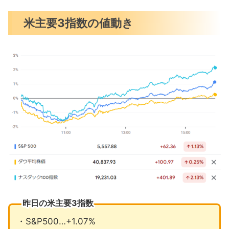
数（CPI）
米主要3指数の値動き
NVDAフアンCEO登壇『ブラックウェ
ルには旺盛な需要』
トランプ銘柄巻き戻し、ハリス銘柄上
昇
9月の注目イベントについて
まとめ
昨日の米主要3指数
・S&P500…+1.07%