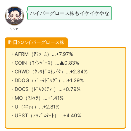
ハイパーグロース株もイケイケやな
リッヒ
昨日のハイパーグロース株
・AFRM（ｱﾌｧｰﾑ）…+7.97%
・COIN（ｺｲﾝﾍﾞｰｽ）…▲0.83%
・CRWD（ｸﾗｳﾄﾞｽﾄﾗｲｸ）…+2.34%
・DDOG（ﾃﾞｰﾀﾄﾞｯｸﾞ）…+1.29%
・DOCS（ﾄﾞｷｼﾐﾃｨ ）…+0.79%
・MQ（ﾏﾙｹﾀ）…+1.41%
・U（ﾕﾆﾃｨ）…+2.81%
・UPST（ｱｯﾌﾟｽﾀｰﾄ）…+4.40%