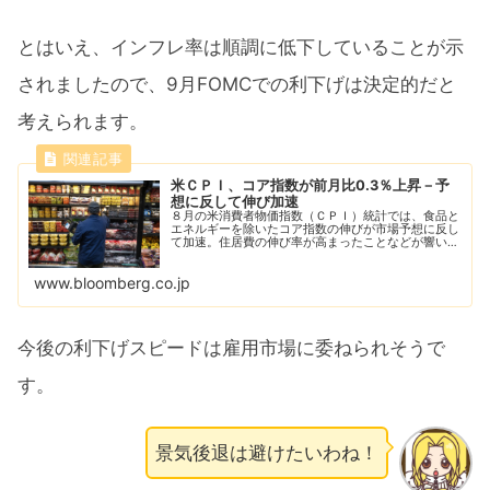
とはいえ、インフレ率は順調に低下していることが示
されましたので、9月FOMCでの利下げは決定的だと
考えられます。
米ＣＰＩ、コア指数が前月比0.3％上昇－予
想に反して伸び加速
８月の米消費者物価指数（ＣＰＩ）統計では、食品と
エネルギーを除いたコア指数の伸びが市場予想に反し
て加速。住居費の伸び率が高まったことなどが響い
た。来週の連邦公開市場委員会（ＦＯＭＣ）で大幅な
利下げが実施される可能性が低下した。
www.bloomberg.co.jp
今後の利下げスピードは雇用市場に委ねられそうで
す。
景気後退は避けたいわね！