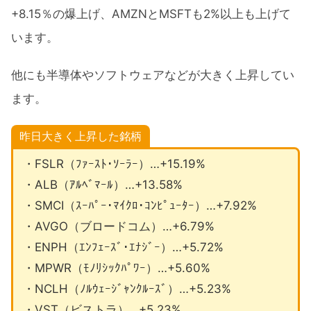
+8.15％の爆上げ、AMZNとMSFTも2%以上も上げて
います。
他にも半導体やソフトウェアなどが大きく上昇してい
ます。
昨日大きく上昇した銘柄
・FSLR（ﾌｧｰｽﾄ･ｿｰﾗｰ）…+15.19%
・ALB（ｱﾙﾍﾞﾏｰﾙ）…+13.58%
・SMCI（ｽｰﾊﾟｰ･ﾏｲｸﾛ･ｺﾝﾋﾟｭｰﾀｰ）…+7.92%
・AVGO（ブロードコム）…+6.79%
・ENPH（ｴﾝﾌｪｰｽﾞ･ｴﾅｼﾞｰ）…+5.72%
・MPWR（ﾓﾉﾘｼｯｸﾊﾟﾜｰ）…+5.60%
・NCLH（ﾉﾙｳｪｰｼﾞｬﾝｸﾙｰｽﾞ）…+5.23%
・VST（ビストラ）…+5.23%