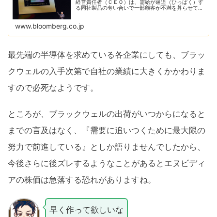
経営責任者（ＣＥＯ）は、需給が逼迫（ひっぱく）す
る同社製品の奪い合いで一部顧客が不満を募らせてお
り、緊張が高まっているとの認識を示した。
www.bloomberg.co.jp
最先端の半導体を求めている各企業にしても、ブラッ
クウェルの入手次第で自社の業績に大きくかかわりま
すので必死なようです。
ところが、ブラックウェルの出荷がいつからになると
までの言及はなく、『需要に追いつくために最大限の
努力で前進している』としか語りませんでしたから、
今後さらに後ズレするようなことがあるとエヌビディ
アの株価は急落する恐れがありますね。
早く作って欲しいな