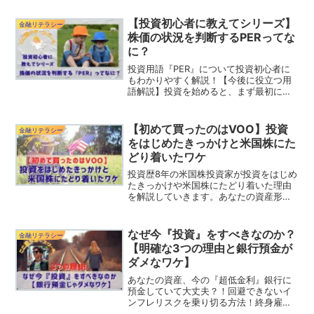
【投資初心者に教えてシリーズ】
金融リテラシー
株価の状況を判断するPERってな
に？
投資用語『PER』について投資初心者に
もわかりやすく解説！【今後に役立つ用
語解説】投資を始めると、まず最初にぶ
つかる言葉の壁。そんな悩みをひとつず
つ解決しましょう！PERは目にすること
が多い言葉なので、これを機に学んでお
【初めて買ったのはVOO】投資
金融リテラシー
いて損はしませんよ！
をはじめたきっかけと米国株にた
どり着いたワケ
投資歴8年の米国株投資家が投資をはじめ
たきっかけや米国株にたどり着いた理由
を解説していきます。あなたの資産形成
にお役に立てば幸いです。
なぜ今『投資』をすべきなのか？
金融リテラシー
【明確な3つの理由と銀行預金が
ダメなワケ】
あなたの資産、今の『超低金利』銀行に
預金していて大丈夫？！回避できないイ
ンフレリスクを乗り切る方法！終身雇用
形態の崩壊によるリストラの危機はすぐ