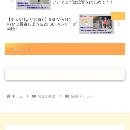
いい？まずは投資をはじめよう！
【楽天VTIよりお得?!】SBI･V･VTIと
VYMに投資しよう6/29 SBI･Vシリーズ
開始！
コメント
コメントを書き込む
ホーム
お金の勉強
金融リテラシー