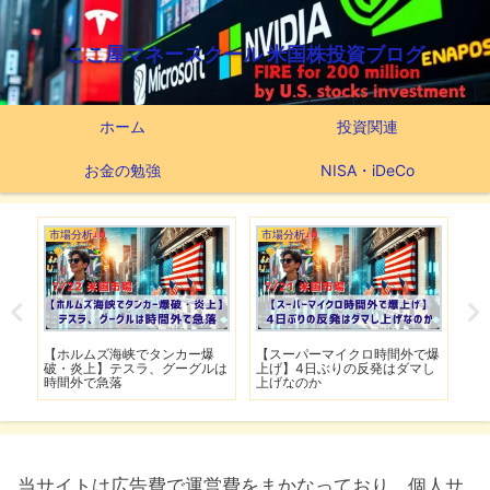
ここ屋マネースクール 米国株投資ブログ
ホーム
投資関連
お金の勉強
NISA・iDeCo
市場分析
市場分析
つ
滅】
【ホルムズ海峡でタンカー爆
【スーパーマイクロ時間外で爆
【
性も
破・炎上】テスラ、グーグルは
上げ】4日ぶりの反発はダマし
つ
時間外で急落
上げなのか
実
当サイトは広告費で運営費をまかなっており、個人サ