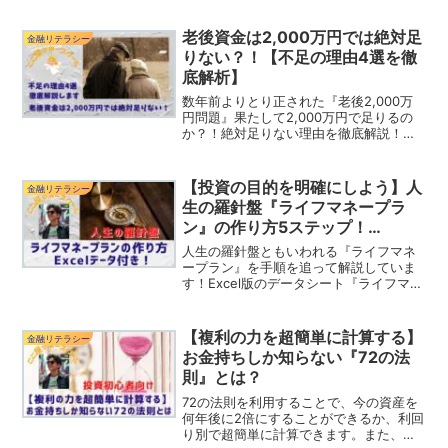
そこにある！『老後2,000万円問題』は
2,000万円では不足する？すべての解決
老後資金は2,000万円では絶対足
金融リテラシー
策は『投資』にあります！
りない？！【不足の理由4選を徹
底解析】
数年前よりとり正された『老後2,000万
円問題』果たして2,000万円で足りるの
か？！絶対足りない理由を徹底解説！
『月平均支出26.5万円』が少なすぎる理
由。介護医療、不動産修繕費、無収入期
間の考慮、インフレ問題。最後に対策を
【投資の目的を明確にしよう】人
金融リテラシー
攻略します！
生の羅針盤『ライフマネープラ
ン』の作り方5ステップ！
【Excelデータシートプレゼン
人生の羅針盤ともいわれる『ライフマネ
ト！ 】
ープラン』を手順を追って解説していま
す！Excel版のデータシート『ライフマネ
ープランのデータシート』プレゼント！
【複利の力を超簡単に計算する】
金融リテラシー
お金持ちしか知らない『72の法
則』とは？
72の法則を利用することで、今の資産を
何年後に2倍にすることができるか、利回
り別で超簡単に計算できます。また、単