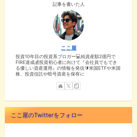
記事を書いた人
ここ屋
投資10年目の投資系ブロガー💻純資産額2億円で
FIRE達成💰投資初心者に向けて『会社員でもでき
る優しい資産運用』の情報を発信🔰米国ETFや米国
株、投資信託や暗号資産を保有📈
ここ屋のTwitterをフォロー