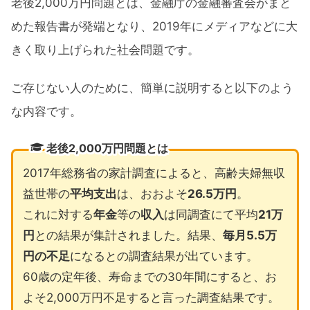
老後2,000万円問題とは、金融庁の金融審査会がまと
めた報告書が発端となり、2019年にメディアなどに大
きく取り上げられた社会問題です。
ご存じない人のために、簡単に説明すると以下のよう
な内容です。
老後2,000万円問題とは
2017年総務省の家計調査によると、高齢夫婦無収
益世帯の
平均支出
は、おおよそ
26.5万円
。
これに対する
年金
等の
収入
は同調査にて平均
21万
円
との結果が集計されました。結果、
毎月5.5万
円の不足
になるとの調査結果が出ています。
60歳の定年後、寿命までの30年間にすると、お
よそ2,000万円不足すると言った調査結果です。