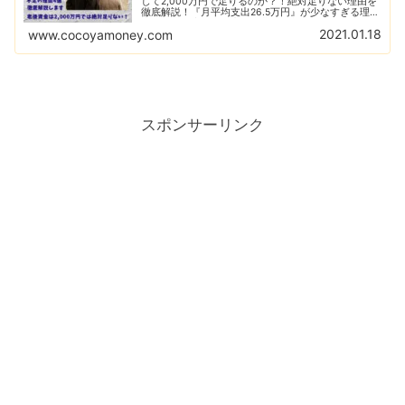
して2,000万円で足りるのか？！絶対足りない理由を
徹底解説！『月平均支出26.5万円』が少なすぎる理
由。介護医療、不動産修繕費、無収入期間の考慮、イ
2021.01.18
www.cocoyamoney.com
ンフレ問題。最後に対策を攻略します！
スポンサーリンク