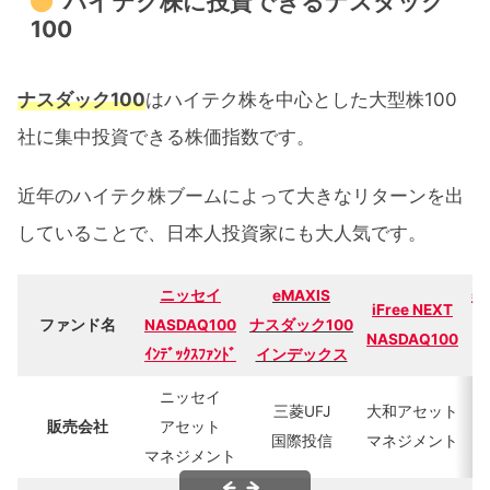
ハイテク株に投資できるナスダック
100
ナスダック100
はハイテク株を中心とした大型株100
社に集中投資できる株価指数です。
近年のハイテク株ブームによって大きなリターンを出
していることで、日本人投資家にも大人気です。
ニッセイ
eMAXIS
楽
iFree NEXT
ファンド名
NASDAQ100
ナスダック100
NASDAQ100
ｲﾝﾃﾞｯｸｽﾌｧﾝﾄﾞ
インデックス
ニッセイ
三菱UFJ
大和アセット
販売会社
アセット
国際投信
マネジメント
マネジメント