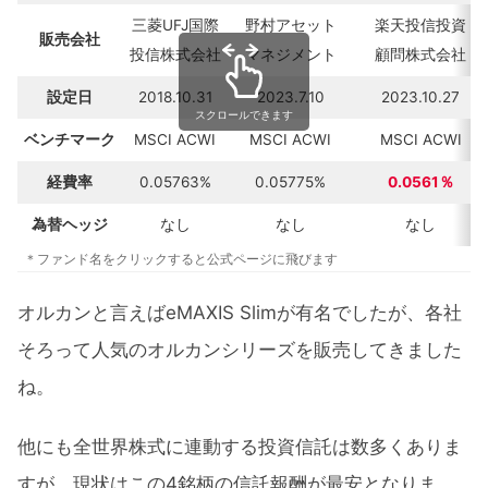
三菱UFJ国際
野村アセット
楽天投信投資
販売会社
投信株式会社
マネジメント
顧問株式会社
設定日
2018.10.31
2023.7.10
2023.10.27
スクロールできます
ベンチマーク
MSCI ACWI
MSCI ACWI
MSCI ACWI
経費率
0.05763%
0.05775%
0.0561％
為替ヘッジ
なし
なし
なし
＊ファンド名をクリックすると公式ページに飛びます
オルカンと言えばeMAXIS Slimが有名でしたが、各社
そろって人気のオルカンシリーズを販売してきました
ね。
他にも全世界株式に連動する投資信託は数多くありま
すが、現状はこの4銘柄の信託報酬が最安となりま