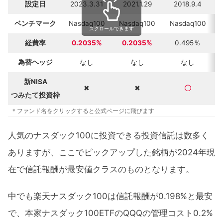
設定日
2023.3.31
2021.1.29
2018.9.4
ベンチマーク
Nasdaq100
Nasdaq100
Nasdaq100
スクロールできます
経費率
0.2035%
0.2035%
0.495％
為替ヘッジ
なし
なし
なし
新NISA
✖
✖
〇
つみたて投資枠
＊ファンド名をクリックすると公式ページに飛びます
人気のナスダック100に投資できる投資信託は数多く
ありますが、ここでピックアップした銘柄が2024年現
在で信託報酬が最安値クラスのものとなります。
中でも楽天ナスダック100は信託報酬が0.198%と最安
で、本家ナスダック100ETFのQQQの管理コスト0.2%