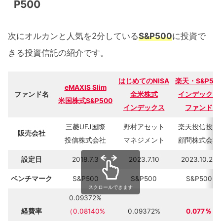
P500
次にオルカンと人気を2分している
S&P500
に投資で
きる投資信託の紹介です。
はじめてのNISA
楽天・S&P50
eMAXIS Slim
ファンド名
全米株式
インデックス
米国株式S&P500
インデックス
ファンド
三菱UFJ国際
野村アセット
楽天投信投資
販売会社
投信株式会社
マネジメント
顧問株式会社
設定日
2018.7.3
2023.7.10
2023.10.27
ベンチマーク
S&P500
S&P500
S&P500
スクロールできます
0.09372%
経費率
（0.08140%
0.09372%
0.077％