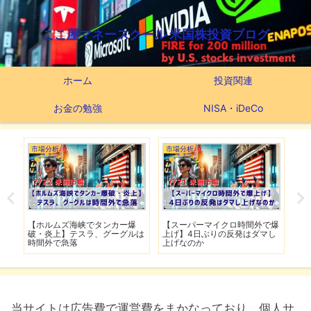
ここ屋マネースクール 米国株投資ブログ
ホーム
投資関連
お金の勉強
NISA・iDeCo
市場分析
市場分析
つ
滅】
【ホルムズ海峡でタンカー爆
【スーパーマイクロ時間外で爆
【
性も
破・炎上】テスラ、グーグルは
上げ】4日ぶりの反発はダマし
つ
時間外で急落
上げなのか
実
当サイトは広告費で運営費をまかなっており、個人サ