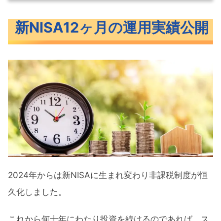
新NISA12ヶ月の運用実績公開
新NISA12ヶ月の運用実績公開
新NISAつみたて投資枠運用実績
新NISA成長投資枠運用実績
新NISAトータル運用実績
新NISAにおすすめな銘柄
つみたて投資枠におすすめの投資信託
成長投資枠でおすすめの投資信託
まとめ
2024年からは新NISAに生まれ変わり非課税制度が恒
久化しました。
これから何十年にわたり投資を続けるのであれば、ス