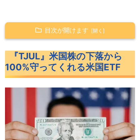
目次が開けます
『TJUL』米国株の下落から100%守ってく
『TJUL』米国株の下落から
れる米国ETF
100%守ってくれる米国ETF
プロテクションETF『TJUL』概要
『TJUL』ってどんなETF？
TJULってどうやって利益を出すの？
TJULのチャート比較
TJULのリアルタイムチャート
TJULってどうやったら買えるの？