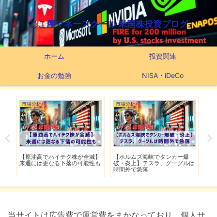
ここ屋マネースクール 米国株投資ブログ
ホーム
投資関連
お金の勉強
NISA・iDeCo
市場分析
市場分析
市
げ】
【原油高でハイテク株が全滅】
【ホルムズ海峡でタンカー爆
【
明暗
来週には更なる下落の可能性も
破・炎上】テスラ、グーグルは
上
時間外で急落
上
当サイトは広告費で運営費をまかなっており、個人サ