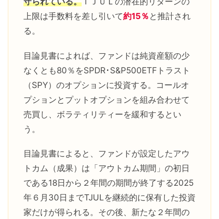
守られている。
ＴＪＵＬの潜在的リターンの
上限は手数料を差し引いて
約15％
と推計され
る。
目論見書によれば、ファンドは純資産額の少
なくとも80％をSPDR･S&P500ETFトラスト
（SPY）のオプションに投資する。コールオ
プションとプットオプションを組み合わせて
売買し、ボラティリティーを緩和するとい
う。
目論見書によると、ファンドが設定したアウ
トカム（成果）は「アウトカム期間」の初日
である18日から２年間の期間が終了する2025
年６月30日までTJULを継続的に保有した投資
家だけが得られる。その後、新たな２年間の