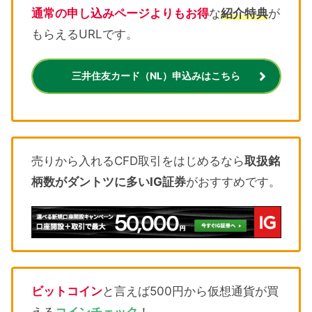
通常の申し込みページよりもお得
な
紹介特典
が
もらえるURLです。
三井住友カード（NL）申込みはこちら
売りから入れるCFD取引をはじめるなら
取扱銘
柄数がダントツに多いIG証券
がおすすめです。
ビットコイン
と言えば500円から仮想通貨が買
える
コインチェック
！