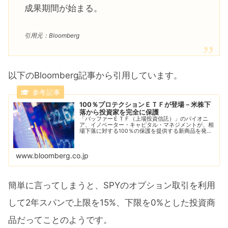
成果期間が始まる。
引用元：Bloomberg
以下のBloomberg記事から引用しています。
100％プロテクションＥＴＦが登場－米株下
落から投資家を完全に保護
「バッファーＥＴＦ（上場投資信託）」のパイオニ
ア、イノベーター・キャピタル・マネジメントが、相
場下落に対する100％の保護を提供する新商品を発表
した。確定収益型ファンドとも呼ばれるバッファーＥ
ＴＦは、相場急落時の損失を限定する商品。
www.bloomberg.co.jp
簡単に言ってしまうと、SPYのオプション取引を利用
して2年スパンで上限を15%、下限を0%とした投資商
品だってことのようです。