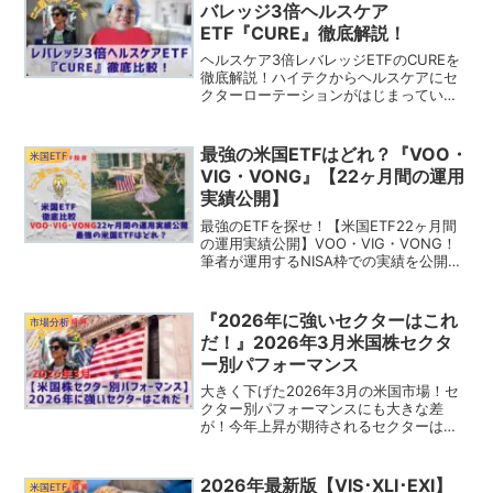
バレッジ3倍ヘルスケア
ETF『CURE』徹底解説！
ヘルスケア3倍レバレッジETFのCUREを
徹底解説！ハイテクからヘルスケアにセ
クターローテーションがはじまっている
2026年の米国市場！注目のヘルスケアセ
クターにレバレッジをかけたETFの驚愕
のリターンは市場平均をアウトパフォー
最強の米国ETFはどれ？『VOO・
米国ETF
ム！
VIG・VONG』【22ヶ月間の運用
実績公開】
最強のETFを探せ！【米国ETF22ヶ月間
の運用実績公開】VOO・VIG・VONG！
筆者が運用するNISA枠での実績を公開し
ます！3銘柄のチャート比較による今後の
米国市場の値動きを予測！あなたはどの
ETFが好み？
『2026年に強いセクターはこれ
市場分析
だ！』2026年3月米国株セクタ
ー別パフォーマンス
大きく下げた2026年3月の米国市場！セ
クター別パフォーマンスにも大きな差
が！今年上昇が期待されるセクターはど
れ？米国株セクター別パフォーマンスを
徹底解説！
2026年最新版【VIS･XLI･EXI】
米国ETF