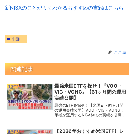
新NISAのことがよくわかるおすすめの書籍はこちら
米国ETF
ここ屋
関連記事
最強米国ETFを探せ！『VOO・
米国ETF
VIG・VONG』【61ヶ月間の運用
実績公開】
最強のETFを探せ！【米国ETF61ヶ月間
の運用実績公開】VOO・VIG・VONG！
筆者が運用するNISA枠での実績を公開！
3銘柄のチャート比較による今後の米国市
場の値動きを予測！あなたはどのETFが
好み？
【2026年おすすめ米国ETF】レ
米国ETF