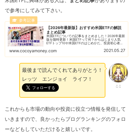
米国ETFに興味がある人は、
まとめ記事
がありますの
で参考にしてみて下さい。
【2026年最新版】おすすめ米国ETFの解説
まとめ記事
米国ETFについての記事をまとめました！2026年最新
版を随時更新！米国ETFって何？からはじまり人気
ETFトップ10や米国ETFのはじめかた、投資初心者に
ありがちな失敗例なども解説！おすすめの米国ETFの
2021.05.27
www.cocoyamoney.com
比較解説も随時更新！
最後まで読んでくれてありがとう！
レッツ エンジョイ ライフ！
ここ
これからも市場の動向や投資に役立つ情報を発信して
いきますので、良かったらブログランキングのフォロ
ーなどもしていただけると嬉しいです。