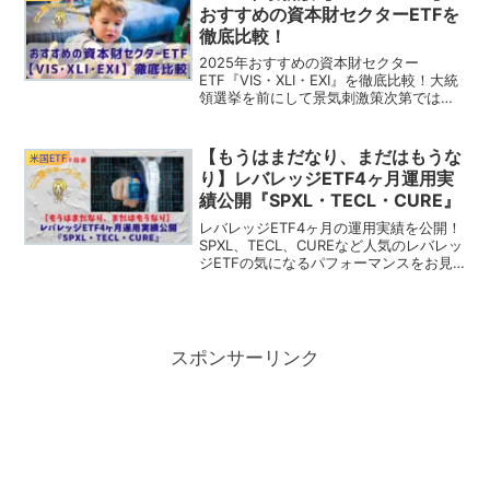
おすすめの資本財セクターETFを
徹底比較！
2025年おすすめの資本財セクター
ETF『VIS・XLI・EXI』を徹底比較！大統
領選挙を前にして景気刺激策次第ではま
だまだ上昇の余地がある資本財セクター
ETFは爆上げ必至！
【もうはまだなり、まだはもうな
米国ETF
り】レバレッジETF4ヶ月運用実
績公開『SPXL・TECL・CURE』
レバレッジETF4ヶ月の運用実績を公開！
SPXL、TECL、CUREなど人気のレバレッ
ジETFの気になるパフォーマンスをお見
せします！あなたはどのレバレッジETF
に投資する？代表的なレバレッジETFの
紹介と比較を解説！
スポンサーリンク