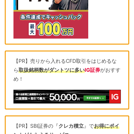
【PR】売りから入れるCFD取引をはじめるな
ら
取扱銘柄数がダントツに多い
IG証券
がおすす
め！
【PR】SBI証券の『
クレカ積立
』で
お得にポイ