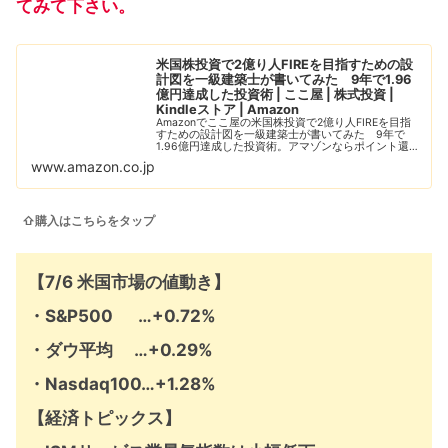
てみて下さい。
米国株投資で2億り人FIREを目指すための設
計図を一級建築士が書いてみた 9年で1.96
億円達成した投資術 | ここ屋 | 株式投資 |
Kindleストア | Amazon
Amazonでここ屋の米国株投資で2億り人FIREを目指
すための設計図を一級建築士が書いてみた 9年で
1.96億円達成した投資術。アマゾンならポイント還元
本が多数。一度購入いただいた電子書籍は、Kindleお
www.amazon.co.jp
よびFire端末、スマートフォン...
⇧購入はこちらをタップ
【7/6 米国市場の値動き】
・S&P500 …+0.72%
・ダウ平均 …+0.29%
・Nasdaq100…+1.28%
【経済トピックス】