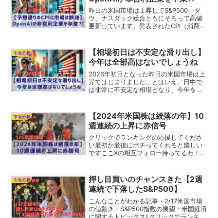
昨日の米国市場は上昇してS&P500、ダ
ウ、ナスダック総合ともにそろって高値
更新しています。発表されたCPI（消費者
物価指数）が予想通りだったことを受け
て、来週のFOMCでの利下げが一段と確
実なものになりました。それでは昨日の
【相場初日は不安定な滑り出し】
市場分析
米国市場を振り...
今年は全部高はないでしょうね
2026年初日となった昨日の米国市場は上
昇ではじまりました。とはいえ、日中で
は非常に不安定な相場となり、今年を占
う意味では難しい初日となりました。個
別株も大きく明暗が分かれ、単なる1日の
相場というよりも、今年1年の期待が込め
【2024年米国株は続落の年】10
市場分析
られた値動きとな...
週連続の上昇に赤信号
クリックでランキングの応援してくださ
い最初か最後にポチってくれると嬉しい
ですここXの相互フォロー待ってるわ！
Follow @RamTky2024年3日目の米国市
場も前日に続けて下落となりました。ま
たもやマグニフィセント7の下落が市場に
押し目買いのチャンスきた【2週
市場分析
大きく...
連続で下落したS&P500】
こんなことがわかる記事・2/17米国市場
の値動き・S&P500指数の展望・米国経済
に関するトピックス⇩クリックでランキン