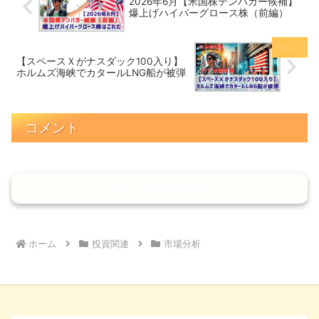
2026年6月【米国株テンバガー候補】
爆上げハイパーグロース株（前編）
【スペースＸがナスダック100入り】
ホルムズ海峡でカタールLNG船が被弾
コメント
コメントを書き込む
ホーム
投資関連
市場分析