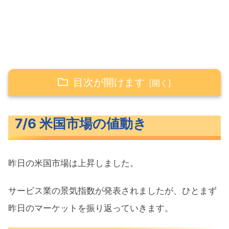
目次が開けます
7/6 米国市場の値動き
7/6 米国市場の値動き
米主要3指数の値動き
10年債利回り（長期金利）
昨日の米国市場は上昇しました。
為替（ドル円）
S&P500ヒートマップ
サービス業の景気指数が発表されましたが、ひとまず
セクター別パフォーマンス
昨日のマーケットを振り返っていきます。
S&P500チャート分析