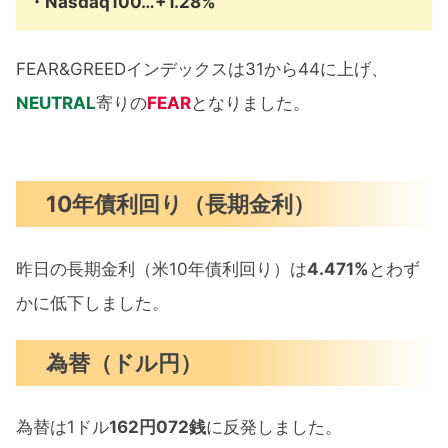
・Nasdaq100…+1.28%
FEAR&GREEDインデックスは31から44に上げ、
NEUTRAL
寄りの
FEAR
となりました。
10年債利回り（長期金利）
昨日の長期金利（米10年債利回り）は
4.471%
とわず
かに低下しました。
為替（ドル円）
為替は1ドル
162円072銭
に反発しました。