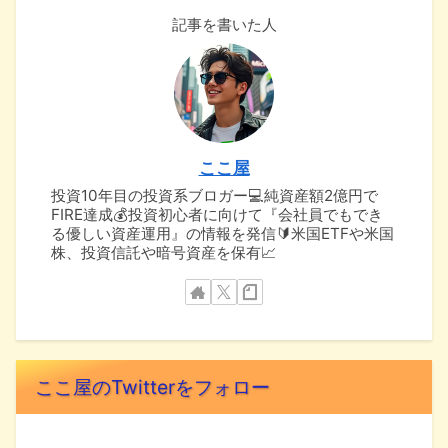
記事を書いた人
ここ屋
投資10年目の投資系ブロガー💻純資産額2億円で
FIRE達成💰投資初心者に向けて『会社員でもでき
る優しい資産運用』の情報を発信🔰米国ETFや米国
株、投資信託や暗号資産を保有📈
ここ屋のTwitterをフォロー