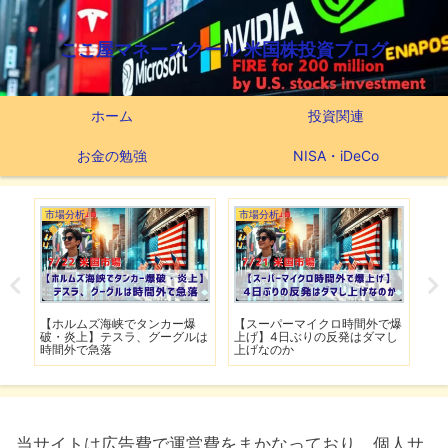
ここ屋マネースクール 米国株投資ブログ
ホーム
投資関連
お金の勉強
NISA・iDeCo
市場分析
市場分析
つ
滅】
【ホルムズ海峡でタンカー爆
【スーパーマイクロ時間外で爆
【
性も
破・炎上】テスラ、グーグルは
上げ】4日ぶりの反発はダマし
つ
時間外で急落
上げなのか
実
当サイトは広告費で運営費をまかなっており、個人サ