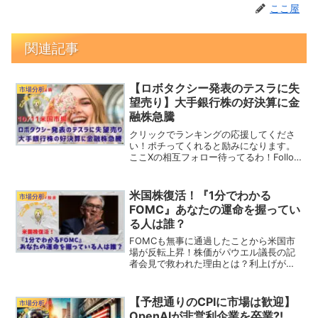
ここ屋
関連記事
【ロボタクシー発表のテスラに失
市場分析
望売り】大手銀行株の好決算に金
融株急騰
クリックでランキングの応援してくださ
い！ポチってくれると励みになります。
ここXの相互フォロー待ってるわ！Follow
@RamTky昨日の米国市場はダウを中心に
上昇しました。JPモルガンとウェルズフ
ァーゴの決算発表は好感されて、金融セ
米国株復活！『1分でわかる
市場分析
クター...
FOMC』あなたの運命を握ってい
る人は誰？
FOMCも無事に通過したことから米国市
場が反転上昇！株価がパウエル議長の記
者会見で救われた理由とは？利上げが開
始されるも不透明感が払しょくされた米
国市場には明るい兆しも！今後も米国市
場は上昇を続けるのか？
【予想通りのCPIに市場は歓迎】
市場分析
OpenAIが非営利企業を卒業?!