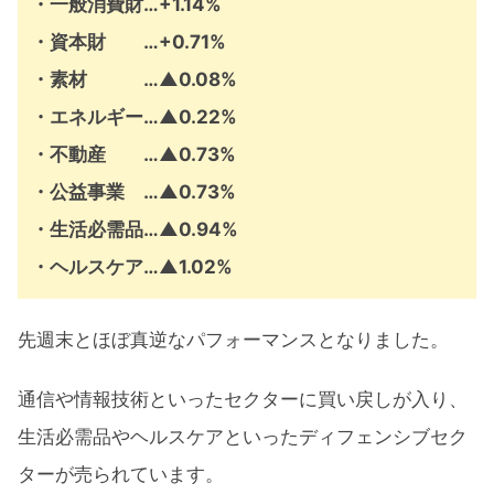
・一般消費財…+1.14%
・資本財 …+0.71%
・素材 …
▲
0.08%
・エネルギー…
▲
0.22%
・不動産 …
▲
0.73%
・公益事業 …
▲
0.73%
・生活必需品…
▲
0.94%
・ヘルスケア…
▲
1.02%
先週末とほぼ真逆なパフォーマンスとなりました。
通信や情報技術といったセクターに買い戻しが入り、
生活必需品やヘルスケアといったディフェンシブセク
ターが売られています。