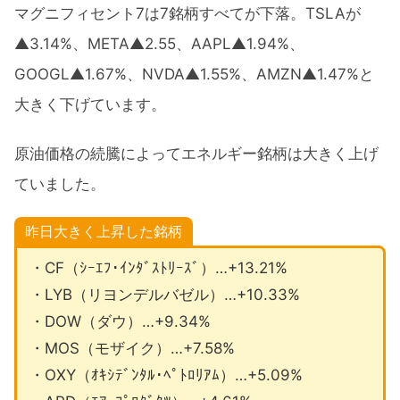
マグニフィセント7は7銘柄すべてが下落。TSLAが
▲3.14%、META▲2.55、AAPL▲1.94%、
GOOGL▲1.67%、NVDA▲1.55%、AMZN▲1.47%と
大きく下げています。
原油価格の続騰によってエネルギー銘柄は大きく上げ
ていました。
昨日大きく上昇した銘柄
・CF（ｼｰｴﾌ･ｲﾝﾀﾞｽﾄﾘｰｽﾞ）…+13.21%
・LYB（リヨンデルバゼル）…+10.33%
・DOW（ダウ）…+9.34%
・MOS（モザイク）…+7.58%
・OXY（ｵｷｼﾃﾞﾝﾀﾙ･ﾍﾟﾄﾛﾘｱﾑ）…+5.09%