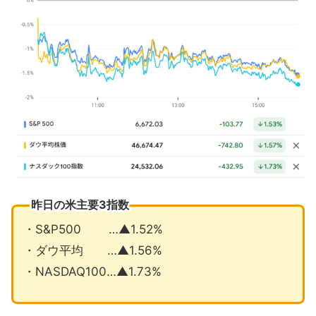
イラン新最高指導者ホルムズ海峡封鎖
継続
トランプ政権がジョーンズ法一時停止
へ
PayPayナスダック上場初日は14％高
3月の注目イベントについて
まとめ
昨日の米主要3指数
・S&P500 …▲1.52%
・ダウ平均 …▲1.56%
・NASDAQ100…▲1.73%