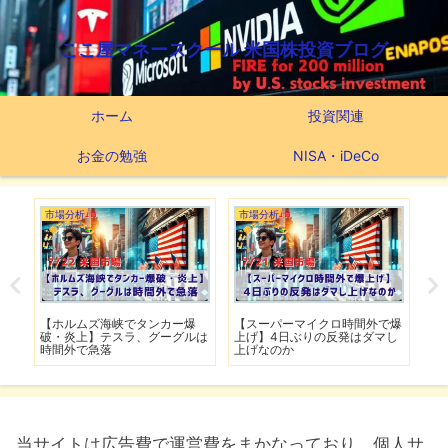
ここ屋マネースクール 米国株投資ブログ
ホーム
投資関連
お金の勉強
NISA・iDeCo
市場分析
市場分析
つ
滅】
【ホルムズ海峡でタンカー爆
【スーパーマイクロ時間外で爆
【
性も
破・炎上】テスラ、グーグルは
上げ】4日ぶりの反発はダマし
つ
時間外で急落
上げなのか
実
当サイトは広告費で運営費をまかなっており、個人サ