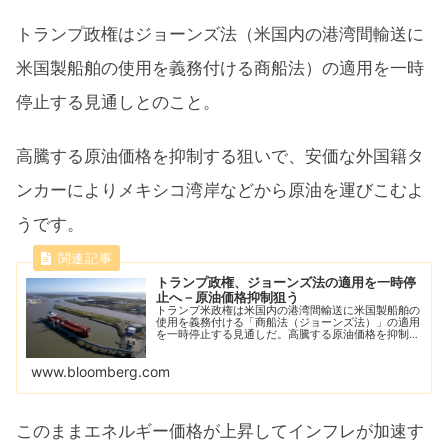
トランプ政権はジョーンズ法（米国内の港湾間輸送に
米国製船舶の使用を義務付ける商船法）の適用を一時
停止する見通しとのこと。
高騰する原油価格を抑制する狙いで、安価な外国籍タ
ンカーによりメキシコ湾岸などから原油を運びこむよ
うです。
トランプ政権、ジョーンズ法の適用を一時停
止へ－原油価格抑制狙う
トランプ米政権は米国内の港湾間輸送に米国製船舶の
使用を義務付ける「商船法（ジョーンズ法）」の適用
を一時停止する見通しだ。高騰する原油価格を抑制す
る狙いがある。事情に詳しい複数の関係者が明らかに
した。
www.bloomberg.com
このままエネルギー価格が上昇してインフレが加速す