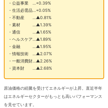
・公益事業 …+0.39%
・生活必需品…+0.05%
・不動産 …▲0.81%
・素材 …▲1.39%
・通信 …▲1.65%
・ヘルスケア…▲1.89%
・金融 …▲1.95%
・情報技術 …▲2.07%
・一般消費財…▲2.26%
・資本財 …▲2.68%
原油価格の続騰を受けてエネルギーが上昇。直近半年
はエネルギーセクターがもっとも高いパフォーマンス
を見せています。