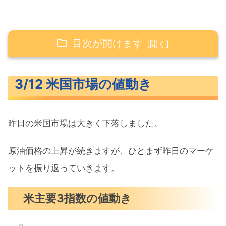
目次が開けます
3/12 米国市場の値動き
3/12 米国市場の値動き
米主要3指数の値動き
10年債利回り（長期金利）
昨日の米国市場は大きく下落しました。
為替（ドル円）
S&P500ヒートマップ
原油価格の上昇が続きますが、ひとまず昨日のマーケ
セクター別パフォーマンス
ットを振り返っていきます。
S&P500チャート分析
米主要3指数の値動き
米国市場のトピックス