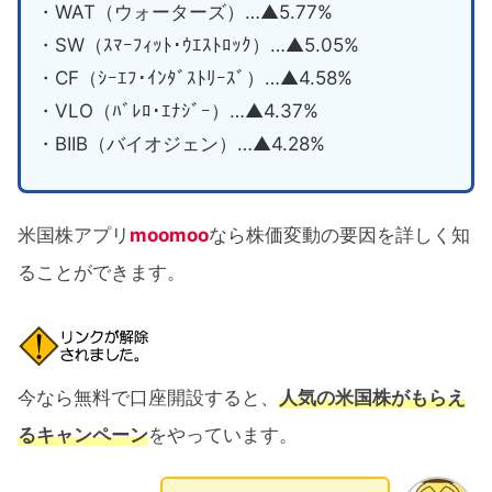
・WAT（ウォーターズ）…▲5.77%
・SW（ｽﾏｰﾌｨｯﾄ･ｳｴｽﾄﾛｯｸ）…▲5.05%
・CF（ｼｰｴﾌ･ｲﾝﾀﾞｽﾄﾘｰｽﾞ）…▲4.58%
・VLO（ﾊﾞﾚﾛ･ｴﾅｼﾞｰ）…▲4.37%
・BIIB（バイオジェン）…▲4.28%
米国株アプリ
moomoo
なら株価変動の要因を詳しく知
ることができます。
今なら無料で口座開設すると、
人気の米国株がもらえ
るキャンペーン
をやっています。