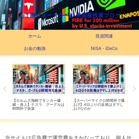
ここ屋マネースクール 米国株投資ブログ
ホーム
投資関連
お金の勉強
NISA・iDeCo
市場分析
市場分析
つ
滅】
【ホルムズ海峡でタンカー爆
【スーパーマイクロ時間外で爆
【
性も
破・炎上】テスラ、グーグルは
上げ】4日ぶりの反発はダマし
つ
時間外で急落
上げなのか
実
当サイトは広告費で運営費をまかなっており、個人サ