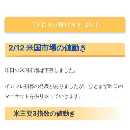
目次が開けます
2/12 米国市場の値動き
2/12 米国市場の値動き
米主要3指数の値動き
10年債利回り（長期金利）
昨日の米国市場は下落しました。
S&P500ヒートマップ
セクター別パフォーマンス
インフレ指標の発表がありましたが、ひとまず昨日の
S&P500チャート分析
マーケットを振り返っていきます。
米国市場のトピックス
米主要3指数の値動き
CPI上振れで利下げ観測後退