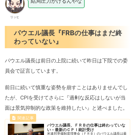
結局圧力かけるんやな
リッヒ
パウエル議長『FRBの仕事はまだ終
わっていない』
パウエル議長は前日の上院に続いて昨日は下院での委
員会で証言しています。
前日に続いて慎重な姿勢を崩すことはありませんでし
たが、CPIを受けてさらに『過剰な反応はしないが当
面は景気抑制的な政策を維持したい』と述べました。
パウエル議長、ＦＲＢの仕事は終わっていな
い－最新のＣＰＩ統計受け
米連邦準備制度理事会（ＦＲＢ）のパウエル議長は最