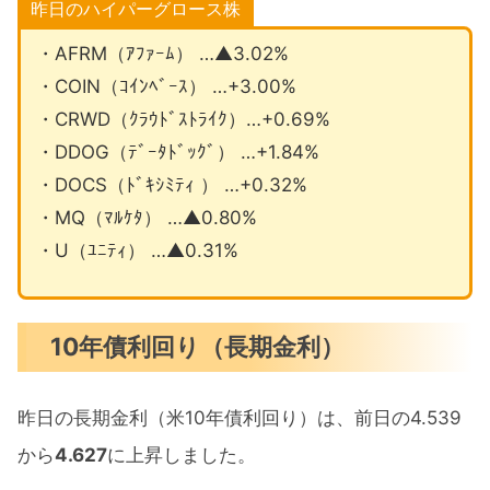
昨日のハイパーグロース株
・AFRM（ｱﾌｧｰﾑ） …▲3.02%
・COIN（ｺｲﾝﾍﾞｰｽ） …+3.00%
・CRWD（ｸﾗｳﾄﾞｽﾄﾗｲｸ）…+0.69%
・DDOG（ﾃﾞｰﾀﾄﾞｯｸﾞ） …+1.84%
・DOCS（ﾄﾞｷｼﾐﾃｨ ） …+0.32%
・MQ（ﾏﾙｹﾀ） …▲0.80%
・U（ﾕﾆﾃｨ） …▲0.31%
10年債利回り（長期金利）
昨日の長期金利（米10年債利回り）は、前日の4.539
から
4.627
に上昇しました。