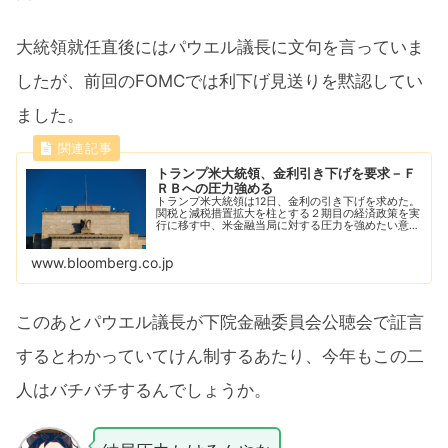
大統領就任直後にはパウエル議長に文句を言っていま
したが、前回のFOMCでは利下げ見送りを黙認してい
ました。
トランプ米大統領、金利引き下げを要求－Ｆ
ＲＢへの圧力強める
トランプ米大統領は12日、金利の引き下げを求めた。
関税と減税措置拡大を柱とする２期目の経済政策を実
行に移す中、米金融当局に対する圧力を強めたい意向
だ。
www.bloomberg.co.jp
このあとパウエル議長が下院金融委員会公聴会で証言
するとわかっていてけん制するあたり、今年もこの二
人はバチバチするんでしょうか。