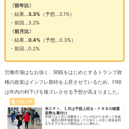
〈前年比〉
・結果…
3.3%
（予想…3.1%）
・前回…3.2%
〈前月比〉
・結果…
0.4%
（予想…0.3%）
・前回…0.2%
労働市場はなお強く、関税をはじめとするトランプ政
権の政策はインフレ期待を上昇させているため、FRB
は年内の利下げを後ズレさせる予想が高まりました。
米ＣＰＩ、１月は予想上回る－ＦＲＢの慎重
姿勢を裏付け
米国では１月に消費者インフレが広がりを持って加速
し、連邦公開市場委員会（ＦＯＭＣ）が近く政策金利
を引き下げるとの期待はさらに薄れた。