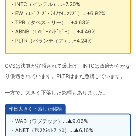
・INTC（インテル）…+7.20%
・EW（ｴﾄﾞﾜｰｽﾞ･ﾗｲﾌｻｲｴﾝｼｽﾞ）…+6.92%
・TPR（タペストリー）…+4.63%
・ABNB（ｴｱﾋﾞｰｱﾝﾄﾞﾋﾞｰ）…+4.46%
・PLTR（パランティア）…+4.24%
CVSは決算が好感されて爆上げ。INTCは政府からかな
り優遇されています。PLTRはまた急騰しています。
一方で、大きく下落した銘柄もありました。
昨日大きく下落した銘柄
・WAB（ワブテック）…▲9.06%
・ANET（ｱﾘｽﾀﾈｯﾄﾜｰｸｽ）…▲6.16%