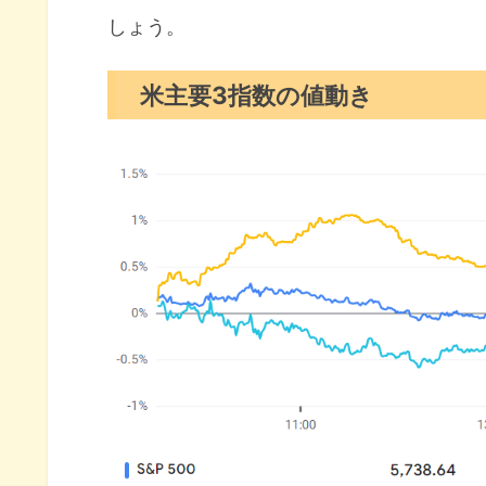
しょう。
米国市場のトピックス
予想を下回ったPCEデフレータ
米主要3指数の値動き
利下げが下支えたミシガン大消
中国がエヌビディア製を買わな
10月の注目イベントについて
まとめ