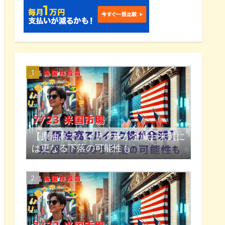
【原油高でハイテク株が全滅】来週に
は更なる下落の可能性も