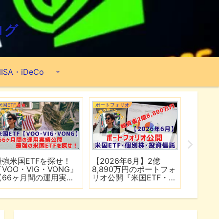
ログ
ISA・iDeCo
米国ETF
ポートフォリオ
市場分析
最強米国ETFを探せ！
【2026年6月】2億
【マイ
『VOO・VIG・VONG』
8,890万円のポートフォ
爆上げ
【66ヶ月間の運用実績
リオ公開『米国ETF・個
マゾン
公開】
別株・投資信託』
れる