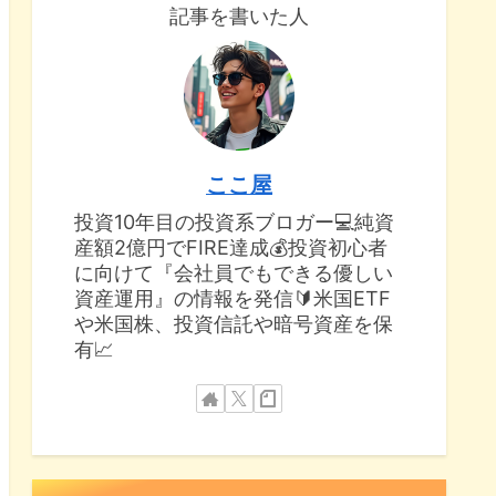
記事を書いた人
ここ屋
投資10年目の投資系ブロガー💻純資
産額2億円でFIRE達成💰投資初心者
に向けて『会社員でもできる優しい
資産運用』の情報を発信🔰米国ETF
や米国株、投資信託や暗号資産を保
有📈