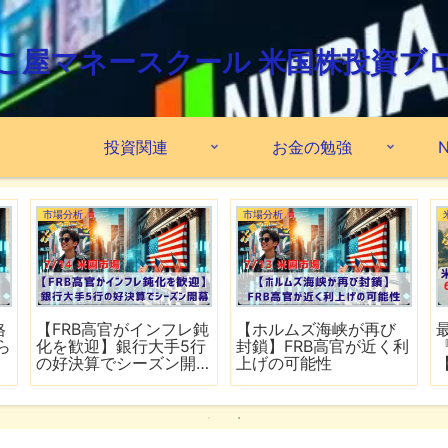
こ屋マネースクール 米国株投資ブ
投資関連
お金の勉強
N
市場分析
市場分析
格
【FRB高官がインフレ鈍
【ホルムズ海峡が再び
ら
化を歓迎】銀行大手5行
封鎖】FRB高官が近く利
の好決算でシーズン開
上げの可能性
幕