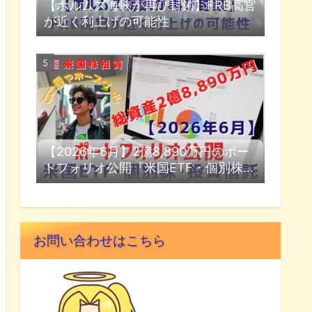
【ホルムズ海峡が再び封鎖】FRB高官
が近く利上げの可能性
【2026年6月】2億8,890万円のポー
トフォリオ公開『米国ETF・個別株・
投資信託』
お問い合わせはこちら