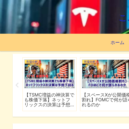
こ
ホーム
市場分析
市場分析
続でイラ
【TSMC増益の神決算で
【スペースXが公開価
は全面
も株価下落】ネットフ
割れ】FOMCで何が語
行
リックスの決算は予想
れるのか
下回る