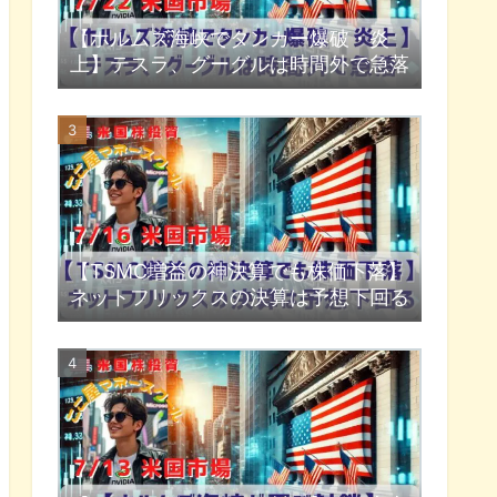
【ホルムズ海峡でタンカー爆破・炎
上】テスラ、グーグルは時間外で急落
【TSMC増益の神決算でも株価下落】
ネットフリックスの決算は予想下回る