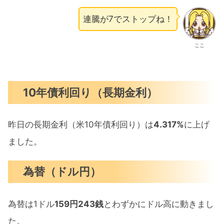
連騰が7でストップね！
ここ
10年債利回り（長期金利）
昨日の長期金利（米10年債利回り）は
4.317%
に上げ
ました。
為替（ドル円）
為替は1ドル
159円243銭
とわずかにドル高に動きまし
た。