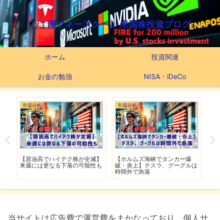
ここ屋マネースクール 米国株投資ブログ
ホーム
投資関連
お金の勉強
NISA・iDeCo
市場分析
市場分析
市
げ】
【原油高でハイテク株が全滅】
【ホルムズ海峡でタンカー爆
【
明暗
来週には更なる下落の可能性も
破・炎上】テスラ、グーグルは
上
時間外で急落
上
当サイトは広告費で運営費をまかなっており、個人サ