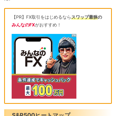
【PR】FX取引をはじめるなら
スワップ最狭
の
みんなのFX
がおすすめ！
S&P500ヒートマップ