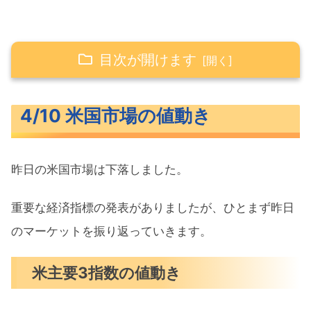
目次が開けます
4/10 米国市場の値動き
4/10 米国市場の値動き
米主要3指数の値動き
10年債利回り（長期金利）
昨日の米国市場は下落しました。
為替（ドル円）
S&P500ヒートマップ
重要な経済指標の発表がありましたが、ひとまず昨日
セクター別パフォーマンス
のマーケットを振り返っていきます。
S&P500チャート分析
米主要3指数の値動き
米国市場のトピックス