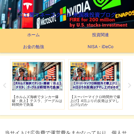
ここ屋マネースクール 米国株投資ブログ
ホーム
投資関連
お金の勉強
NISA・iDeCo
市場分析
市場分析
つ
滅】
【ホルムズ海峡でタンカー爆
【スーパーマイクロ時間外で爆
【
性も
破・炎上】テスラ、グーグルは
上げ】4日ぶりの反発はダマし
つ
時間外で急落
上げなのか
実
当サイトは広告費で運営費をまかなっており、個人サ