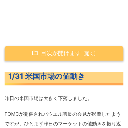
目次が開けます
1/31 米国市場の値動き
1/31 米国市場の値動き
米主要3指数の値動き
長期金利（米10年債利回り）
昨日の米国市場は大きく下落しました。
S&P500ヒートマップ
セクター別パフォーマンス
FOMCが開催されパウエル議長の会見が影響したよう
S&P500チャート分析
ですが、ひとまず昨日のマーケットの値動きを振り返