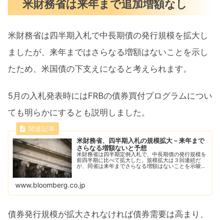
米財務省は来年まで追加増額なし
米財務省は四半期入札で中長期債の発行規模を拡大し
ましたが、来年まではさらなる増額はないことを示し
たため、米国債の下支えになると考えられます。
5月の入札発表時にはFRBの債券買付プログラムについ
ても明らかにするとも説明しました。
米財務省、四半期入札の規模拡大－来年まで
さらなる増額ないと予想
米財務省は四半期定例入札で、中長期債の発行規模を
前四半期に比べて拡大した。規模拡大は３回連続だ
が、同省は来年までさらなる増額はないことを示唆し
た。
www.bloomberg.co.jp
債券発行規模が拡大されなければ債券需要は高まり、