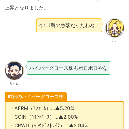
上昇となりました。
今年1番の急落だったわね！
ここ
ハイパーグロース株もボロボロやな
リッヒ
昨日のハイパーグロース株
・AFRM（ｱﾌｧｰﾑ）…▲5.20%
・COIN（ｺｲﾝﾍﾞｰｽ）…▲2.00%
・CRWD（ｸﾗｳﾄﾞｽﾄﾗｲｸ）…▲2.94%