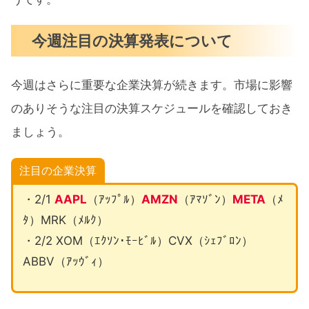
今週注目の決算発表について
今週はさらに重要な企業決算が続きます。市場に影響
のありそうな注目の決算スケジュールを確認しておき
ましょう。
注目の企業決算
・2/1
AAPL
（ｱｯﾌﾟﾙ）
AMZN
（ｱﾏｿﾞﾝ）
META
（ﾒ
ﾀ）MRK（ﾒﾙｸ）
・2/2 XOM（ｴｸｿﾝ･ﾓｰﾋﾞﾙ）CVX（ｼｪﾌﾞﾛﾝ）
ABBV（ｱｯｳﾞｨ）