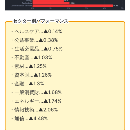
セクター別パフォーマンス
・ヘルスケア…▲0.14%
・公益事業…▲0.38%
・生活必需品…▲0.75%
・不動産…▲1.03%
・素材…▲1.25%
・資本財…▲1.26%
・金融…▲1.3%
・一般消費財…▲1.68%
・エネルギー…▲1.74%
・情報技術…▲2.06%
・通信…▲4.48%