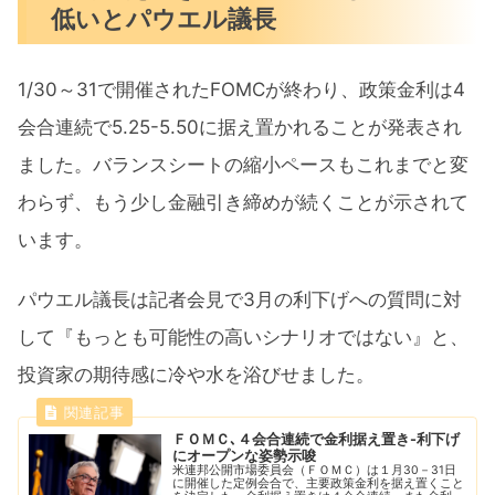
低いとパウエル議長
1/30～31で開催されたFOMCが終わり、政策金利は4
会合連続で5.25-5.50に据え置かれることが発表され
ました。バランスシートの縮小ペースもこれまでと変
わらず、もう少し金融引き締めが続くことが示されて
います。
パウエル議長は記者会見で3月の利下げへの質問に対
して『もっとも可能性の高いシナリオではない』と、
投資家の期待感に冷や水を浴びせました。
ＦＯＭＣ､４会合連続で金利据え置き-利下げ
にオープンな姿勢示唆
米連邦公開市場委員会（ＦＯＭＣ）は１月30－31日
に開催した定例会合で、主要政策金利を据え置くこと