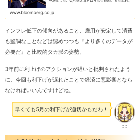
を決定した。金利据え置きは４会合連続。また金利引
き下げにオープンな姿勢を示唆した。だがパウエル米
連邦準備制度理事会（ＦＲＢ）議長は、３月の利下...
www.bloomberg.co.jp
インフレ低下の傾向があること、雇用が安定して消費
も堅調なことなどは認めつつも『より多くのデータが
必要だ』と比較的タカ派の姿勢。
3年前に利上げのアクションが遅いと批判されたよう
に、今回も利下げが遅れたことで経済に悪影響となら
なければいいんですけどね。
早くても5月の利下げが適切かもだわ！
ここ