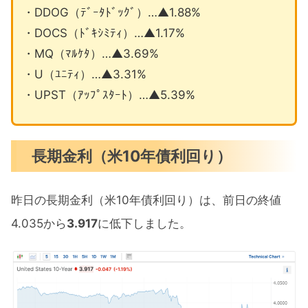
・DDOG（ﾃﾞｰﾀﾄﾞｯｸﾞ）…▲1.88%
・DOCS（ﾄﾞｷｼﾐﾃｨ）…▲1.17%
・MQ（ﾏﾙｹﾀ）…▲3.69%
・U（ﾕﾆﾃｨ）…▲3.31%
・UPST（ｱｯﾌﾟｽﾀｰﾄ）…▲5.39%
長期金利（米10年債利回り）
昨日の長期金利（米10年債利回り）は、前日の終値
4.035から
3.917
に低下しました。