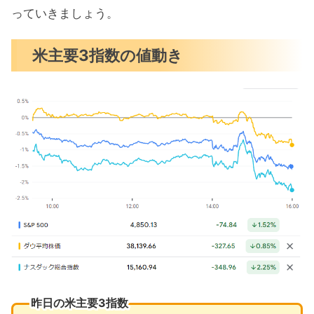
っていきましょう。
米国市場のトピックス
金利据え置きFOMC、3月も可能性低い
米主要3指数の値動き
とパウエル議長
米財務省は来年まで追加増額なし
予想を下回ったADP民間雇用統計
昨日の注目決算
今週注目の決算発表について
2月の注目イベントについて
まとめ
昨日の米主要3指数