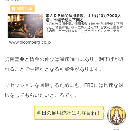
米ＡＤＰ民間雇用者数、１月は10万7000人
増－市場予想を下回る
１月の米民間企業の雇用者数は伸びが市場予想を下回
った。労働市場が徐々に冷え込んでいる状況と整合す
る内容。データはＡＤＰリサーチ・インスティテュー
トとスタンフォード・デジタル・エコノミー・ラボが
共同で算出した。
www.bloomberg.co.jp
労働需要と賃金の伸びは減速傾向にあり、利下げが遅
れることで手遅れとなる可能性があります。
リセッションを回避するためにも、FRBには迅速な対
応をしてもらいたいところです。
明日の雇用統計にも注目ね！
ここ