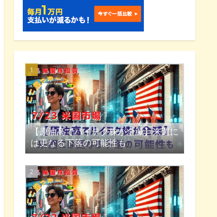
【原油高でハイテク株が全滅】来週に
は更なる下落の可能性も