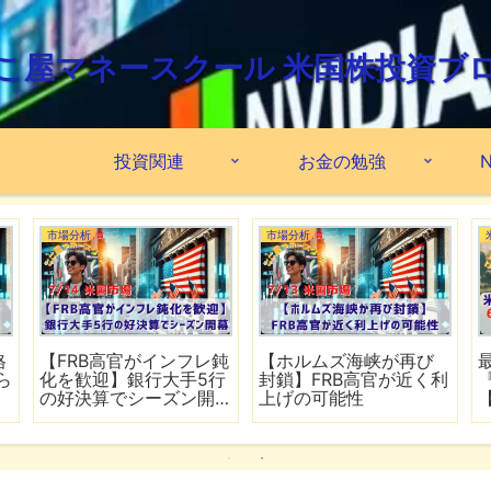
こ屋マネースクール 米国株投資ブ
投資関連
お金の勉強
N
市場分析
市場分析
格
【FRB高官がインフレ鈍
【ホルムズ海峡が再び
ら
化を歓迎】銀行大手5行
封鎖】FRB高官が近く利
の好決算でシーズン開
上げの可能性
幕