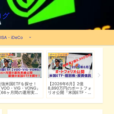
ログ
ISA・iDeCo
米国ETF
ポートフォリオ
市場分析
最強米国ETFを探せ！
【2026年6月】2億
【マイ
『VOO・VIG・VONG』
8,890万円のポートフォ
爆上げ
【66ヶ月間の運用実績
リオ公開『米国ETF・個
マゾン
公開】
別株・投資信託』
れる