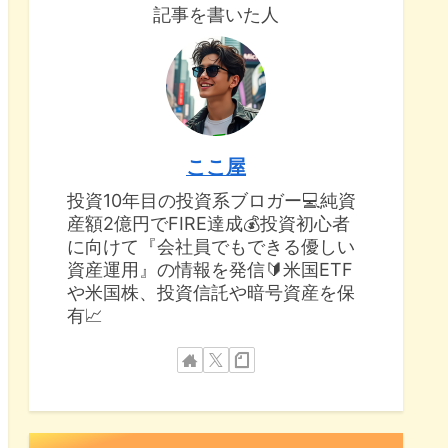
記事を書いた人
ここ屋
投資10年目の投資系ブロガー💻純資
産額2億円でFIRE達成💰投資初心者
に向けて『会社員でもできる優しい
資産運用』の情報を発信🔰米国ETF
や米国株、投資信託や暗号資産を保
有📈