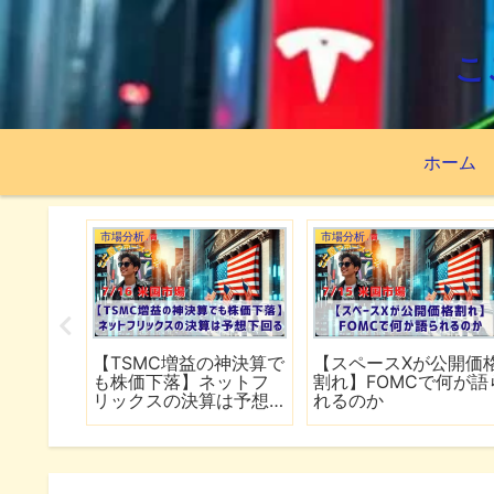
こ
ホーム
市場分析
市場分析
続でイラ
【TSMC増益の神決算で
【スペースXが公開価
は全面
も株価下落】ネットフ
割れ】FOMCで何が語
行
リックスの決算は予想
れるのか
下回る