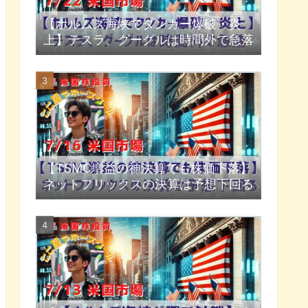
【ホルムズ海峡でタンカー爆破・炎
上】テスラ、グーグルは時間外で急落
【TSMC増益の神決算でも株価下落】
ネットフリックスの決算は予想下回る