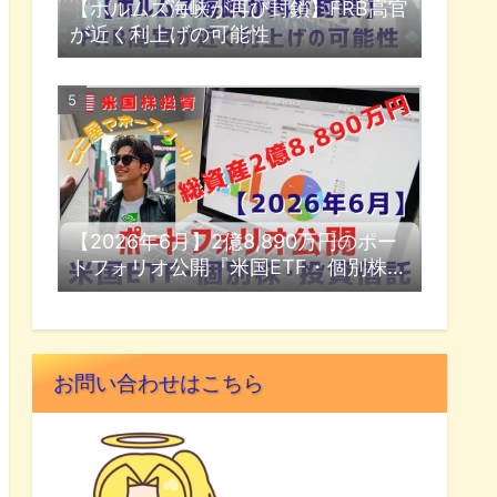
【ホルムズ海峡が再び封鎖】FRB高官
が近く利上げの可能性
【2026年6月】2億8,890万円のポー
トフォリオ公開『米国ETF・個別株・
投資信託』
お問い合わせはこちら