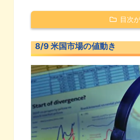
目次
8/9 米国市場の値動き
8/9 米国市場の値動き
下落した米主要3指数
長期金利（米10年債利回り）
S&P500ヒートマップ
セクター別パフォーマンス
S&P500チャート分析
米国市場のトピックス
中国への米投資制限に署名した