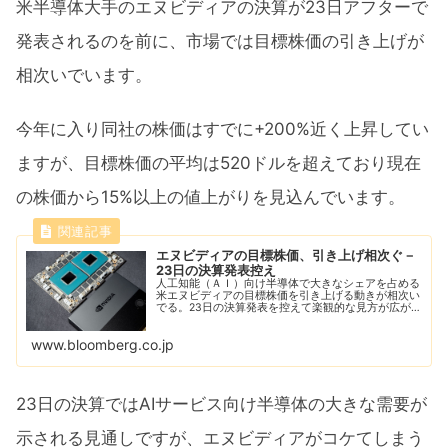
米半導体大手のエヌビディアの決算が23日アフターで
発表されるのを前に、市場では目標株価の引き上げが
相次いでいます。
今年に入り同社の株価はすでに+200%近く上昇してい
ますが、目標株価の平均は520ドルを超えており現在
の株価から15%以上の値上がりを見込んでいます。
エヌビディアの目標株価、引き上げ相次ぐ－
23日の決算発表控え
人工知能（ＡＩ）向け半導体で大きなシェアを占める
米エヌビディアの目標株価を引き上げる動きが相次い
でる。23日の決算発表を控えて楽観的な見方が広が
り、21日の米株式市場でエヌビディアは急伸した。
www.bloomberg.co.jp
23日の決算ではAIサービス向け半導体の大きな需要が
示される見通しですが、エヌビディアがコケてしまう