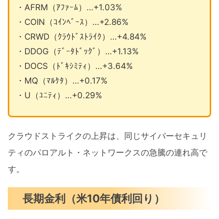
・AFRM（ｱﾌｧｰﾑ）…+1.03%
・COIN（ｺｲﾝﾍﾞｰｽ）…+2.86%
・CRWD（ｸﾗｳﾄﾞｽﾄﾗｲｸ）…+4.84%
・DDOG（ﾃﾞｰﾀﾄﾞｯｸﾞ）…+1.13%
・DOCS（ﾄﾞｷｼﾐﾃｨ）…+3.64%
・MQ（ﾏﾙｹﾀ）…+0.17%
・U（ﾕﾆﾃｨ）…+0.29%
クラウドストライクの上昇は、同じサイバーセキュリ
ティのパロアルト・ネットワークスの急騰の連れ高で
す。
長期金利（米10年債利回り）