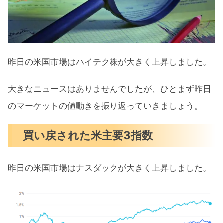
ジャクソンホール会合
エヌビディア決算前に目標株価引き上
げ相次ぐ
昨日の米国市場はハイテク株が大きく上昇しました。
予想を上回る決算に株価急騰のパロア
ルト
大きなニュースはありませんでしたが、ひとまず昨日
のマーケットの値動きを振り返っていきましょう。
8月の注目イベントについて
まとめ
買い戻された米主要3指数
昨日の米国市場はナスダックが大きく上昇しました。