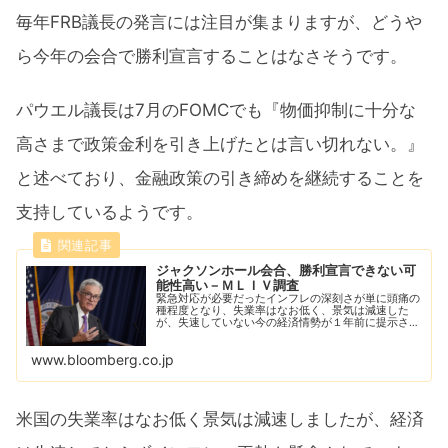
毎年FRB議長の発言には注目が集まりますが、どうや
ら今年の会合で勝利宣言することはなさそうです。
パウエル議長は7月のFOMCでも『物価抑制に十分な
高さまで政策金利を引き上げたとは言い切れない。』
と述べており、金融政策の引き締めを継続することを
支持しているようです。
ジャクソンホール会合、勝利宣言できない可
能性高い－ＭＬＩＶ調査
緊急対応が必要だったインフレの深刻さが単に頭痛の
種程度となり、失業率はなお低く、景気は減速した
が、失速していない今の経済情勢が１年前に提示され
ていれば、世界の主要中央銀行当局者は、すぐにそれ
を受け入れただろう。
www.bloomberg.co.jp
米国の失業率はなお低く景気は減速しましたが、経済