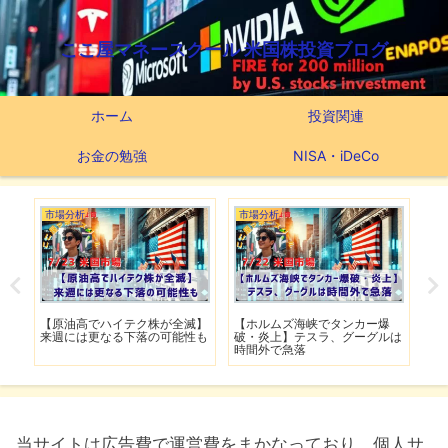
ここ屋マネースクール 米国株投資ブログ
ホーム
投資関連
お金の勉強
NISA・iDeCo
市場分析
市場分析
市
げ】
【原油高でハイテク株が全滅】
【ホルムズ海峡でタンカー爆
【
明暗
来週には更なる下落の可能性も
破・炎上】テスラ、グーグルは
上
時間外で急落
上
当サイトは広告費で運営費をまかなっており、個人サ