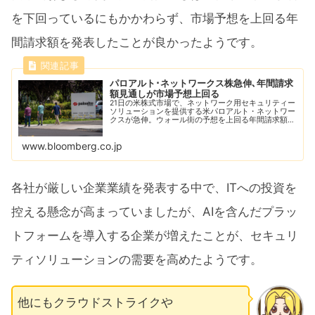
を下回っているにもかかわらず、市場予想を上回る年
間請求額を発表したことが良かったようです。
パロアルト･ネットワークス株急伸､年間請求
額見通しが市場予想上回る
21日の米株式市場で、ネットワーク用セキュリティー
ソリューションを提供する米パロアルト・ネットワー
クスが急伸。ウォール街の予想を上回る年間請求額を
見通したことから、需要鈍化が業績の重荷になるとの
懸念が和らいだ。
www.bloomberg.co.jp
各社が厳しい企業業績を発表する中で、ITへの投資を
控える懸念が高まっていましたが、AIを含んだプラッ
トフォームを導入する企業が増えたことが、セキュリ
ティソリューションの需要を高めたようです。
他にもクラウドストライクや