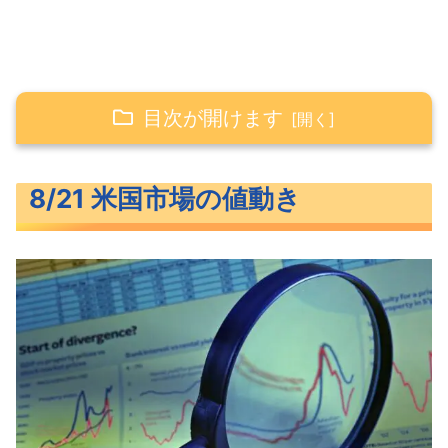
目次が開けます
8/21 米国市場の値動き
8/21 米国市場の値動き
買い戻された米主要3指数
長期金利（米10年債利回り）
S&P500ヒートマップ
セクター別パフォーマンス
S&P500チャート分析
米国市場のトピックス
パウエル議長タカ派発言が予想される