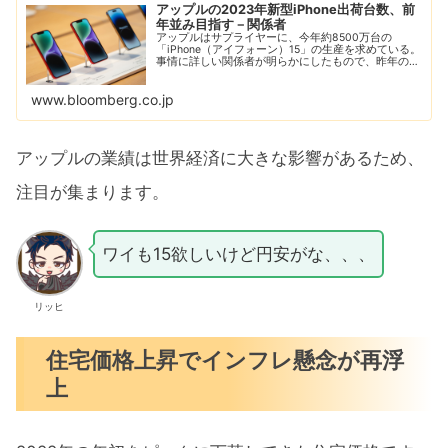
アップルの2023年新型iPhone出荷台数、前
年並み目指す－関係者
アップルはサプライヤーに、今年約8500万台の
「iPhone（アイフォーン）15」の生産を求めている。
事情に詳しい関係者が明らかにしたもので、昨年の新
モデル「iPhone 14」とほぼ同数となる。
www.bloomberg.co.jp
アップルの業績は世界経済に大きな影響があるため、
注目が集まります。
ワイも15欲しいけど円安がな、、、
リッヒ
住宅価格上昇でインフレ懸念が再浮
上