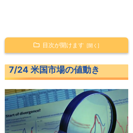
目次が開けます
7/24 米国市場の値動き
7/24 米国市場の値動き
ダウが11連騰した米主要3指数
長期金利（米10年債利回り）
S&P500ヒートマップ
セクター別パフォーマンス
S&P500チャート分析
米国市場のトピックス