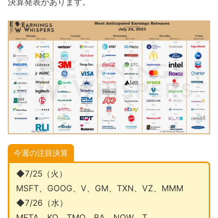
決算発表があります。
今週の注目決算
◆7/25（火）
MSFT、GOOG、V、GM、TXN、VZ、MMM
◆7/26（水）
META、KO、TMO、BA、NOW、T