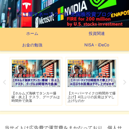
ここ屋マネースクール 米国株投資ブログ
ホーム
投資関連
お金の勉強
NISA・iDeCo
市場分析
市場分析
つ
滅】
【ホルムズ海峡でタンカー爆
【スーパーマイクロ時間外で爆
【
性も
破・炎上】テスラ、グーグルは
上げ】4日ぶりの反発はダマし
つ
時間外で急落
上げなのか
実
当サイトは広告費で運営費をまかなっており、個人サ