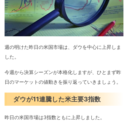
企業活動の減速が見えたPMI（速報値）
新型iPhoneの前年並みの出荷台数を目
指す
住宅価格上昇でインフレ懸念が再浮上
週の明けた昨日の米国市場は、ダウを中心に上昇しま
今週の注目決算
した。
7月の注目イベントについて
今週から決算シーズンが本格化しますが、ひとまず昨
まとめ
日のマーケットの値動きを振り返っていきましょう。
ダウが11連騰した米主要3指数
昨日の米国市場は3指数ともに上昇しました。