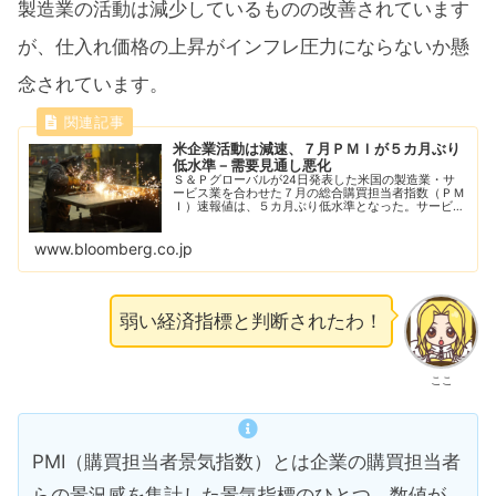
製造業の活動は減少しているものの改善されています
が、仕入れ価格の上昇がインフレ圧力にならないか懸
念されています。
米企業活動は減速、７月ＰＭＩが５カ月ぶり
低水準－需要見通し悪化
Ｓ＆Ｐグローバルが24日発表した米国の製造業・サ
ービス業を合わせた７月の総合購買担当者指数（ＰＭ
Ｉ）速報値は、５カ月ぶり低水準となった。サービス
業の活動の伸びが鈍化した。
www.bloomberg.co.jp
弱い経済指標と判断されたわ！
ここ
PMI（購買担当者景気指数）とは企業の購買担当者
らの景況感を集計した景気指標のひとつ。数値が