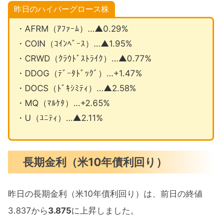
昨日のハイパーグロース株
・AFRM（ｱﾌｧｰﾑ）…▲0.29%
・COIN（ｺｲﾝﾍﾞｰｽ）…▲1.95%
・CRWD（ｸﾗｳﾄﾞｽﾄﾗｲｸ）…▲0.77%
・DDOG（ﾃﾞｰﾀﾄﾞｯｸﾞ）…+1.47%
・DOCS（ﾄﾞｷｼﾐﾃｨ）…▲2.58%
・MQ（ﾏﾙｹﾀ）…+2.65%
・U（ﾕﾆﾃｨ）…▲2.11%
長期金利（米10年債利回り）
昨日の長期金利（米10年債利回り）は、前日の終値
3.837から
3.875
に上昇しました。