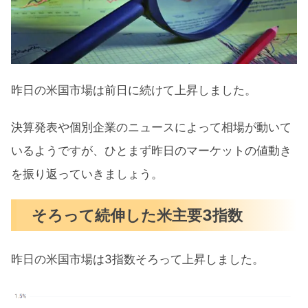
マイクロソフト企業向けAIツール価格
発表
大手銀行の好決算もM&Aは低迷
昨日の米国市場は前日に続けて上昇しました。
7月の注目イベントについて
決算発表や個別企業のニュースによって相場が動いて
まとめ
いるようですが、ひとまず昨日のマーケットの値動き
を振り返っていきましょう。
そろって続伸した米主要3指数
昨日の米国市場は3指数そろって上昇しました。