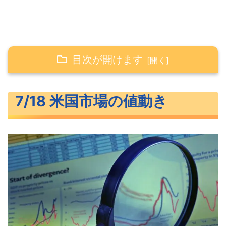
目次が開けます
7/18 米国市場の値動き
7/18 米国市場の値動き
そろって続伸した米主要3指数
長期金利（米10年債利回り）
S&P500ヒートマップ
セクター別パフォーマンス
S&P500チャート分析
米国市場のトピックス
予想を下回った6月の小売売上高