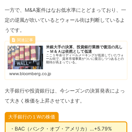
一方で、M&A案件はなお低水準にとどまっており、一
定の逆風が吹いているとウォール街は判断しているよ
うです。
米銀大手の決算、投資銀行業務で復活の兆し
－Ｍ＆Ａは依然として低迷
ここ１年余りディールメーキングが低迷していたウォ
ール街で、資本市場事業がついに復活しつつあるとの
期待が高まっている。
www.bloomberg.co.jp
大手銀行や投資銀行は、今シーズンの決算発表によっ
て大きく株価を上昇させています。
大手銀行の１Wの株価
・BAC（バンク・オブ・アメリカ）…+5.79%