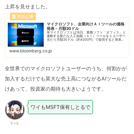
上昇を見せました。
マイクロソフト、企業向けＡＩツールの価格
発表－月額30ドル
米マイクロソフトは18日、業務ソフト「オフィス」と
連動する新たな人工知能（ＡＩ）ツールを１ユーザー
当たり月額30ドル（約4200円）で提供すると発表し
た。
www.bloomberg.co.jp
全世界でのマイクロソフトユーザーのうち、何割かが
加入するだけでも莫大な売上高につながるAIツールだ
けあって、投資家の期待も大きいようです。
ワイもMSFT保有しとるで
リッヒ