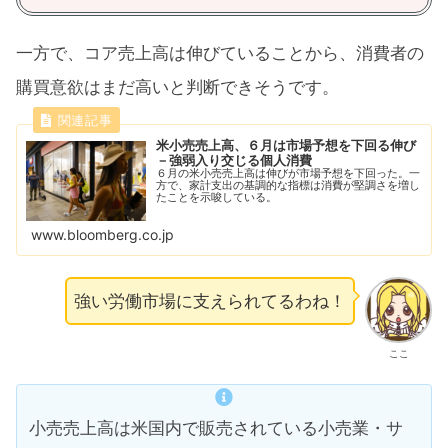
一方で、コア売上高は伸びていることから、消費者の
購買意欲はまだ高いと判断できそうです。
米小売売上高、６月は市場予想を下回る伸び
－強弱入り交じる個人消費
６月の米小売売上高は伸びが市場予想を下回った。一
方で、家計支出の基調的な指標は消費が堅調さを増し
たことを示唆している。
www.bloomberg.co.jp
強い労働市場に支えられてるわね！
ここ
小売売上高は米国内で販売されている小売業・サ