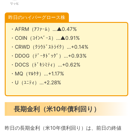
リッヒ
昨日のハイパーグロース株
・AFRM（ｱﾌｧｰﾑ）…▲0.47%
・COIN（ｺｲﾝﾍﾞｰｽ）…▲0.91%
・CRWD（ｸﾗｳﾄﾞｽﾄﾗｲｸ）…+0.14%
・DDOG（ﾃﾞｰﾀﾄﾞｯｸﾞ）…+0.93%
・DOCS（ﾄﾞｷｼﾐﾃｨ）…+0.62%
・MQ（ﾏﾙｹﾀ）…+1.17%
・U（ﾕﾆﾃｨ）…+2.28%
長期金利（米10年債利回り）
昨日の長期金利（米10年債利回り）は、前日の終値