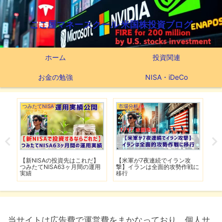
ここ屋マネースクール 米国株投資ブログ
ホーム
投資関連
お金の勉強
NISA・iDeCo
つみたてNISA
市場分析
市
で爆
【新NISAの投資先はこれだ】
【米軍が7夜連続でイラン攻
【
し
つみたてNISA63ヶ月間の運用
撃】イランは全面的攻勢作戦に
下
実績
移行
は
当サイトは広告費で運営費をまかなっており、個人サ