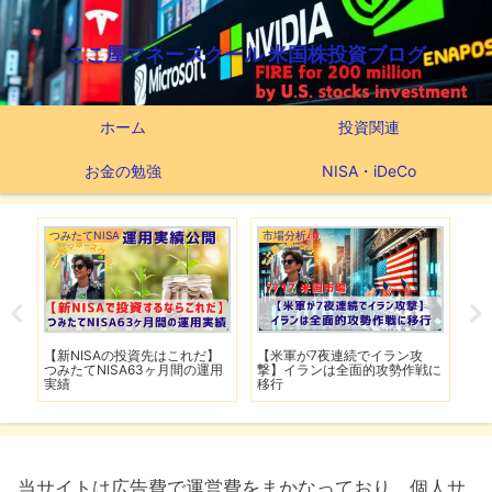
ここ屋マネースクール 米国株投資ブログ
ホーム
投資関連
お金の勉強
NISA・iDeCo
つみたてNISA
市場分析
市
で爆
【新NISAの投資先はこれだ】
【米軍が7夜連続でイラン攻
【
し
つみたてNISA63ヶ月間の運用
撃】イランは全面的攻勢作戦に
下
実績
移行
は
当サイトは広告費で運営費をまかなっており、個人サ