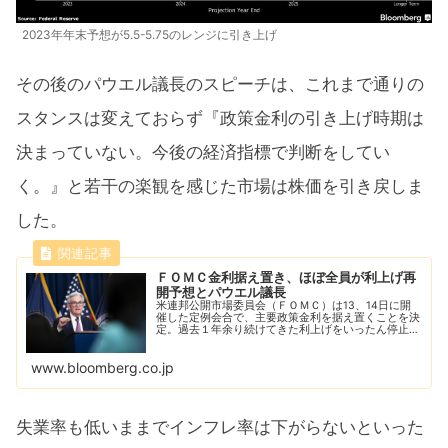
2023年年末予想が5.5-5.75のレンジに引き上げ
その後のパウエル議長のスピーチは、これまで通りの
スタンスは変えておらず『政策金利の引き上げ時期は
決まっていない。今後の経済指標で判断をしてい
く。』と若干の楽観を感じた市場は株価を引き戻しま
した。
ＦＯＭＣ金利据え置き、ほぼ全員が利上げ再
開予想とパウエル議長
米連邦公開市場委員会（ＦＯＭＣ）は13、14日に開
催した定例会合で、主要政策金利を据え置くことを決
定。過去１年余り続けてきた利上げをいったん停止し
た。ただインフレ沈静化に向けて引き締めを再開する
可能性が高いとのシグナルも発した。市場の見通し...
www.bloomberg.co.jp
失業率も低いままでインフレ率は下がらないといった