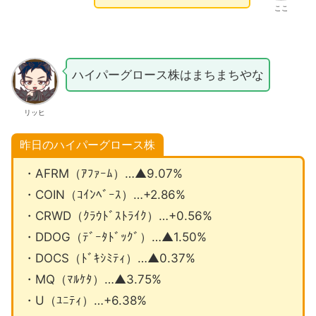
ここ
ハイパーグロース株はまちまちやな
リッヒ
昨日のハイパーグロース株
・AFRM（ｱﾌｧｰﾑ）…▲9.07%
・COIN（ｺｲﾝﾍﾞｰｽ）…+2.86%
・CRWD（ｸﾗｳﾄﾞｽﾄﾗｲｸ）…+0.56%
・DDOG（ﾃﾞｰﾀﾄﾞｯｸﾞ）…▲1.50%
・DOCS（ﾄﾞｷｼﾐﾃｨ）…▲0.37%
・MQ（ﾏﾙｹﾀ）…▲3.75%
・U（ﾕﾆﾃｨ）…+6.38%