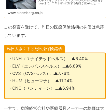
大手ユナイテッドヘルス・グループの幹部の発言をき
っかけに、コスト増大に対する懸念が広がった。一
方、医療機器メーカーと病院運営企業の株価は上昇し
た。
www.bloomberg.co.jp
この発言を受けて、昨日の医療保険銘柄の株価は急落
しています。
昨日大きく下げた医療保険銘柄
・UNH（ユナイテッドヘルス）…▲6.40%
・ELV（エレバンスヘルス）…▲6.89%
・CVS（CVSヘルス）…▲7.76%
・HUM（ヒューマナ）…▲11.24%
・CNC（センティーン）…▲6.94%
一方で、病院経営会社や医療器具メーカーの株価は大