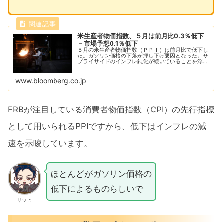
米生産者物価指数、５月は前月比0.3％低下
－市場予想0.1％低下
５月の米生産者物価指数（ＰＰＩ）は前月比で低下し
た。ガソリン価格の下落が押し下げ要因となった。サ
プライサイドのインフレ鈍化が続いていることを浮き
彫りにした。
www.bloomberg.co.jp
FRBが注目している消費者物価指数（CPI）の先行指標
として用いられるPPIですから、低下はインフレの減
速を示唆しています。
ほとんどがガソリン価格の
低下によるものらしいで
リッヒ