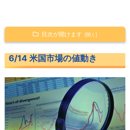
目次が開けます
6/14 米国市場の値動き
6/14 米国市場の値動き
買い支えられる米主要3指数
わずかに低下した長期金利
S&P500ヒートマップ
セクター別パフォーマンス
わずかに上昇したS&P500
米国市場のトピックス
6月FOMC金利据え置くも年内2回の利