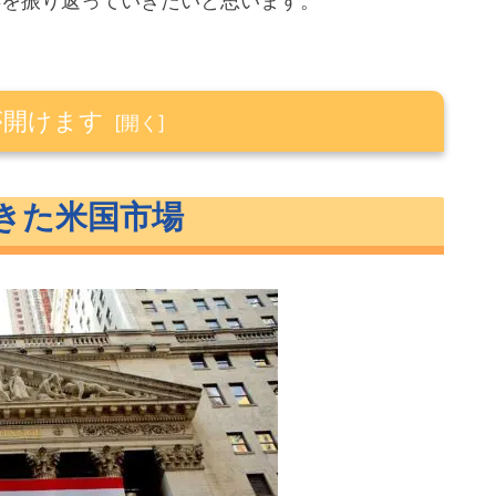
年を振り返っていきたいと思います。
が開けます
場
きた米国市場
米国市場
高まる
へ