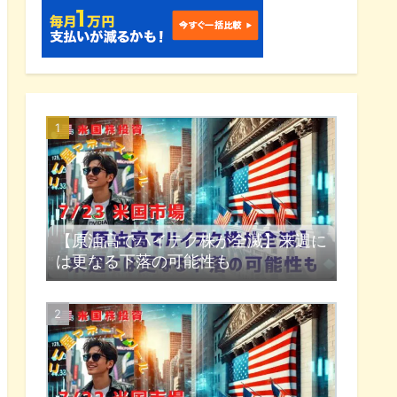
【原油高でハイテク株が全滅】来週に
は更なる下落の可能性も