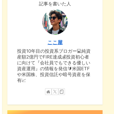
記事を書いた人
ここ屋
投資10年目の投資系ブロガー💻純資
産額2億円でFIRE達成💰投資初心者
に向けて『会社員でもできる優しい
資産運用』の情報を発信🔰米国ETF
や米国株、投資信託や暗号資産を保
有📈