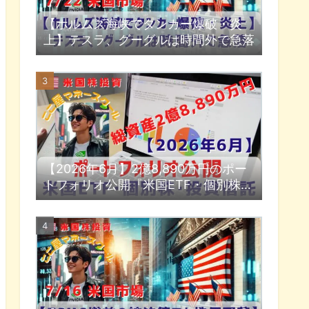
【ホルムズ海峡でタンカー爆破・炎
上】テスラ、グーグルは時間外で急落
【2026年6月】2億8,890万円のポー
トフォリオ公開『米国ETF・個別株・
投資信託』