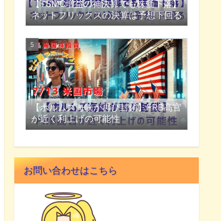
【TSMC増益の神決算でも株価下落】
ネットフリックスの決算は予想下回る
【ホルムズ海峡が再び封鎖】FRB高官
が近く利上げの可能性
お問い合わせはこちら