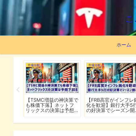
こ
ホーム
市場分析
市場分析
続でイラ
【TSMC増益の神決算で
【FRB高官がインフレ
は全面
も株価下落】ネットフ
化を歓迎】銀行大手5
行
リックスの決算は予想
の好決算でシーズン開
下回る
幕