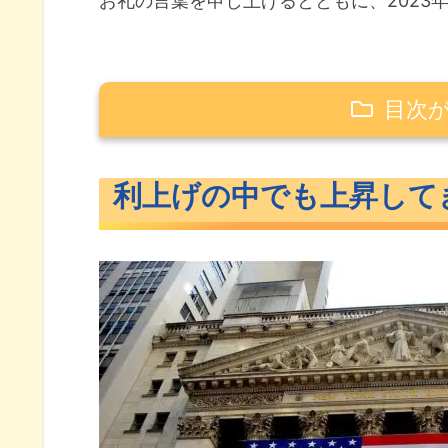
お礼の言葉を申し上げるとともに、2023
目次
利上げの中でも上昇してきた米国市
利上げの中でも上昇して
ハイテク中心に上昇をはじめた
地銀破綻の連鎖で金融危機懸念
GAFAMからマグニフィセント7
夏枯れ相場からの復活
利上げから利下げへ
いよいよ新NISAスタートへ