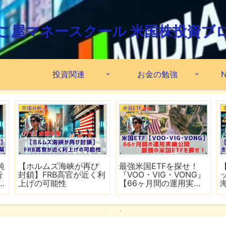
こ屋マネースクール 米国株投資ブ
投資関連
お金の勉強
N
市場分析
米国ETF
鈍
【ホルムズ海峡が再び
最強米国ETFを探せ！
行
封鎖】FRB高官が近く利
『VOO・VIG・VONG』
上げの可能性
【66ヶ月間の運用実績
公開】