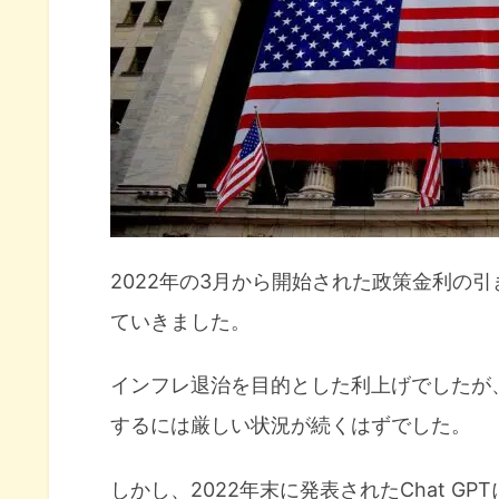
恒久化されたNISA制度
非課税期間も無期限に
投資限度額は1,800万円に拡張
最大で年間360万円の投資が可
新NISAは早く埋める競争ではな
まとめ
2022年の3月から開始された政策金利の引
ていきました。
インフレ退治を目的とした利上げでしたが
するには厳しい状況が続くはずでした。
しかし、2022年末に発表されたChat G