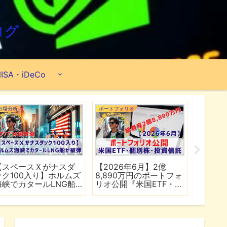
ログ
ISA・iDeCo
市場分析
ポートフォリオ
市場分析
【スペースＸがナスダ
【2026年6月】2億
【マイ
ック100入り】ホルムズ
8,890万円のポートフォ
爆上げ
海峡でカタールLNG船
リオ公開『米国ETF・個
マゾン
が被弾
別株・投資信託』
れる