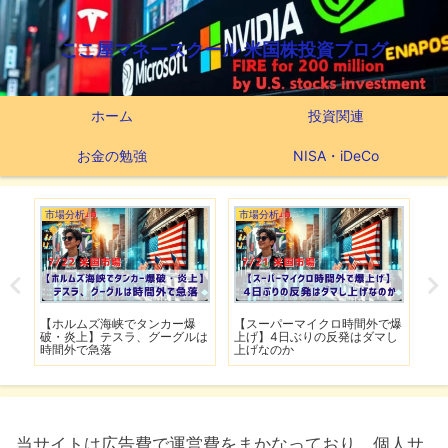
ここ屋マネースクール 米国株投資ブログ
ホーム
投資関連
お金の勉強
NISA・iDeCo
市場分析
市場分析
つ
滅】
【ホルムズ海峡でタンカー爆
【スーパーマイクロ時間外で爆
【
性も
破・炎上】テスラ、グーグルは
上げ】4日ぶりの反発はダマし
つ
時間外で急落
上げなのか
実
当サイトは広告費で運営費をまかなっており、個人サ