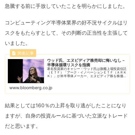
急騰する前に手放していたことを明らかにしました。
コンピューティング半導体業界の好不況サイクルはリ
スクをもたらすとして、その判断の正当性を主張して
いました。
ウッド氏、エヌビディア株売却に悔いなし－
半導体循環リスクを指摘
著名投資家のキャシー・ウッド氏は旗艦上場投資信託
（ＥＴＦ）「アーク・イノベーションＥＴＦ（ＡＲＫ
Ｋ）」が米半導体メーカー、エヌビディア株を株価が
160％急騰する前に全て手放したことについて、コン
ピューター用半導体業界の好不況サイクルはリスク...
www.bloomberg.co.jp
結果としては160％の上昇を取り逃がしたことになり
ますが、自身の投資ルールに基づいた立派なトレード
だと思います。