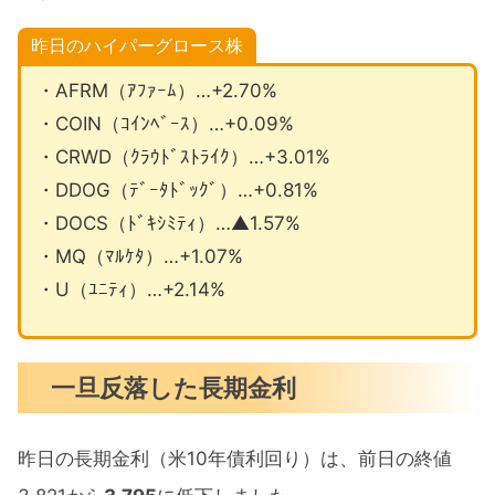
昨日のハイパーグロース株
・AFRM（ｱﾌｧｰﾑ）…+2.70%
・COIN（ｺｲﾝﾍﾞｰｽ）…+0.09%
・CRWD（ｸﾗｳﾄﾞｽﾄﾗｲｸ）…+3.01%
・DDOG（ﾃﾞｰﾀﾄﾞｯｸﾞ）…+0.81%
・DOCS（ﾄﾞｷｼﾐﾃｨ）…▲1.57%
・MQ（ﾏﾙｹﾀ）…+1.07%
・U（ﾕﾆﾃｨ）…+2.14%
一旦反落した長期金利
昨日の長期金利（米10年債利回り）は、前日の終値