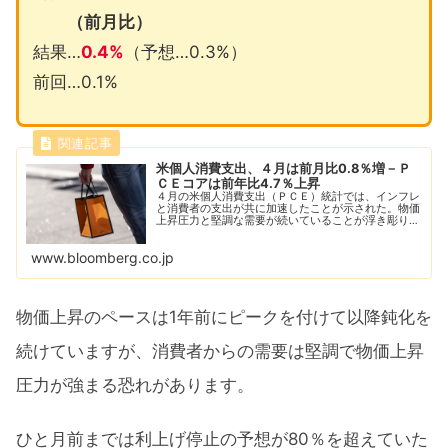
（前月比）
結果…
0.4%
（予想…0.3%）
前回…0.1%
米個人消費支出、４月は前月比0.8％増－Ｐ
ＣＥコアは前年比4.7％上昇
４月の米個人消費支出（ＰＣＥ）統計では、インフレ
と消費者の支出が共に加速したことが示された。物価
上昇圧力と堅調な需要が続いていることが浮き彫りと
なり、米金融当局は追加利上げに向けた姿勢を維持し
そうだ。
www.bloomberg.co.jp
物価上昇のペースは1年前にピークを付けて以降鈍化を
続けていますが、消費者からの需要は堅調で物価上昇
圧力が強まる恐れがあります。
ひと月前までは利上げ停止の予想が80％を超えていた