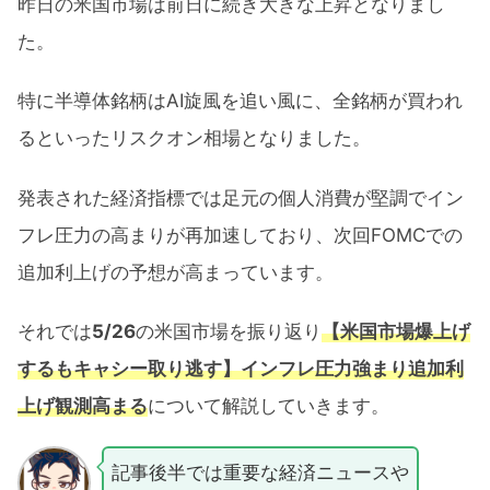
昨日の米国市場は前日に続き大きな上昇となりまし
た。
特に半導体銘柄はAI旋風を追い風に、全銘柄が買われ
るといったリスクオン相場となりました。
発表された経済指標では足元の個人消費が堅調でイン
フレ圧力の高まりが再加速しており、次回FOMCでの
追加利上げの予想が高まっています。
それでは
5/26
の米国市場を振り返り
【米国市場爆上げ
するもキャシー取り逃す】インフレ圧力強まり追加利
上げ観測高まる
について解説していきます。
記事後半では重要な経済ニュースや