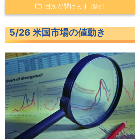
目次が開けます
5/26 米国市場の値動き
5/26 米国市場の値動き
大きく上昇した米主要3指数
一旦反落した長期金利
S&P500ヒートマップ
セクター別パフォーマンス
高値を更新したS&P500
米国市場のトピックス
加速したPCEデフレータに追加利上げ
濃厚
期待インフレが低下したミシガン大