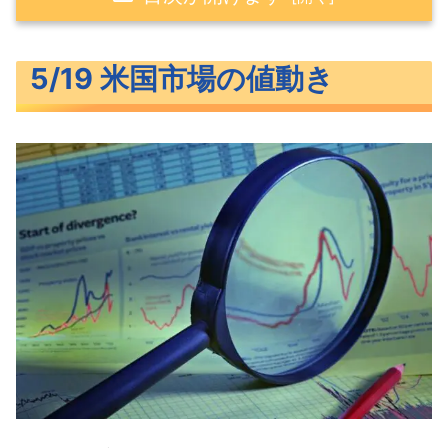
5/19 米国市場の値動き
5/19 米国市場の値動き
わずかに下落した米主要3指数
上昇を続ける長期金利
S&P500ヒートマップ
セクター別パフォーマンス
上がりきれなかったS&P500
米国市場のトピックス
債務上限問題は解決から後退
6月利上げ停止の明確なシグナル
チャットGPT早くもスマホアプリに
5月の注目イベントについて