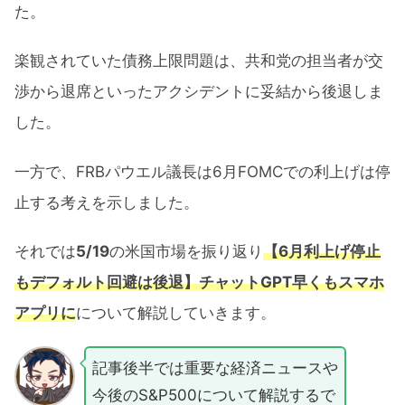
た。
楽観されていた債務上限問題は、共和党の担当者が交
渉から退席といったアクシデントに妥結から後退しま
した。
一方で、FRBパウエル議長は6月FOMCでの利上げは停
止する考えを示しました。
それでは
5/19
の米国市場を振り返り
【6月利上げ停止
もデフォルト回避は後退】チャットGPT早くもスマホ
アプリに
について解説していきます。
記事後半では重要な経済ニュースや
今後のS&P500について解説するで