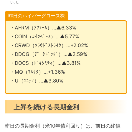
リッヒ
昨日のハイパーグロース株
・AFRM（ｱﾌｧｰﾑ）…▲6.33%
・COIN（ｺｲﾝﾍﾞｰｽ）…▲5.77%
・CRWD（ｸﾗｳﾄﾞｽﾄﾗｲｸ）…+2.02%
・DDOG（ﾃﾞｰﾀﾄﾞｯｸﾞ）…▲2.59%
・DOCS（ﾄﾞｷｼﾐﾃｨ）…▲3.81%
・MQ（ﾏﾙｹﾀ）…+1.36%
・U（ﾕﾆﾃｨ）…▲3.80%
上昇を続ける長期金利
昨日の長期金利（米10年債利回り）は、前日の終値