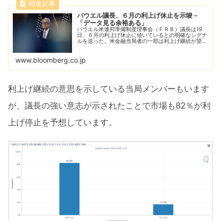
パウエル議長、６月の利上げ休止を示唆－
「データ見る余裕ある」
パウエル米連邦準備制度理事会（ＦＲＢ）議長は19
日、６月の利上げ休止に傾いているとの明確なシグナ
ルを送った。米金融当局者の一部は利上げ継続が望ま
しいとの考えを示唆しているが、パウエル氏は政策議
論を自ら主導する姿勢を示した。
www.bloomberg.co.jp
利上げ継続の意思を示している当局メンバーもいます
が、議長の強い意志が示されたことで市場も82％が利
上げ停止を予想しています。