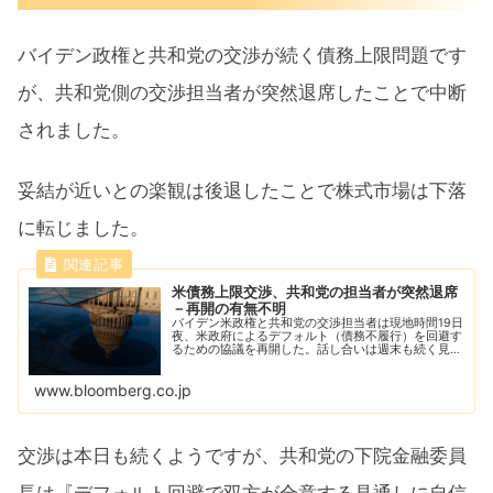
バイデン政権と共和党の交渉が続く債務上限問題です
が、共和党側の交渉担当者が突然退席したことで中断
されました。
妥結が近いとの楽観は後退したことで株式市場は下落
に転じました。
米債務上限交渉、共和党の担当者が突然退席
－再開の有無不明
バイデン米政権と共和党の交渉担当者は現地時間19日
夜、米政府によるデフォルト（債務不履行）を回避す
るための協議を再開した。話し合いは週末も続く見込
みだ。
www.bloomberg.co.jp
交渉は本日も続くようですが、共和党の下院金融委員
長は『デフォルト回避で双方が合意する見通しに自信