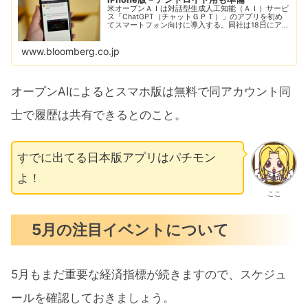
米オープンＡＩは対話型生成人工知能（ＡＩ）サービ
ス「ChatGPT（チャットＧＰＴ）」のアプリを初め
てスマートフォン向けに導入する。同社は18日にアッ
プルの「iPhone」向けをリリース。将来的にアンドロ
イド端末向けのサービスも提供すると約...
www.bloomberg.co.jp
オープンAIによるとスマホ版は無料で同アカウント同
士で履歴は共有できるとのこと。
すでに出てる日本版アプリはパチモン
よ！
ここ
5月の注目イベントについて
5月もまだ重要な経済指標が続きますので、スケジュ
ールを確認しておきましょう。