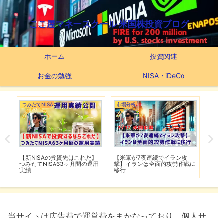
ここ屋マネースクール 米国株投資ブログ
ホーム
投資関連
お金の勉強
NISA・iDeCo
つみたてNISA
市場分析
市
で爆
【新NISAの投資先はこれだ】
【米軍が7夜連続でイラン攻
【
し
つみたてNISA63ヶ月間の運用
撃】イランは全面的攻勢作戦に
下
実績
移行
は
当サイトは広告費で運営費をまかなっており、個人サ