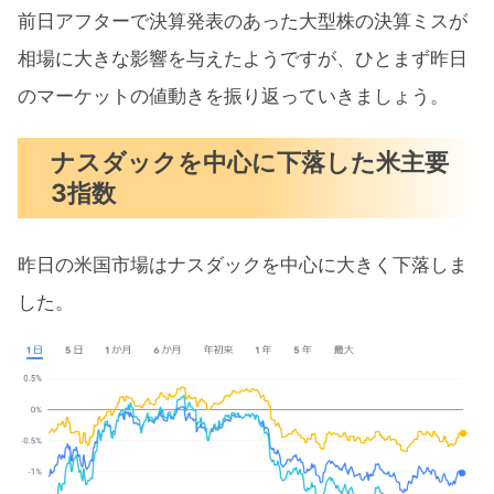
2月の注目イベントについて
前日アフターで決算発表のあった大型株の決算ミスが
相場に大きな影響を与えたようですが、ひとまず昨日
注目の決算発表
のマーケットの値動きを振り返っていきましょう。
REGN（リジェネロン）のQ4決算
CI（シグナ）のQ4決算
ナスダックを中心に下落した米主要
3指数
AON（エーオン）のQ4決算
来週の注目決算
昨日の米国市場はナスダックを中心に大きく下落しま
まとめ
した。