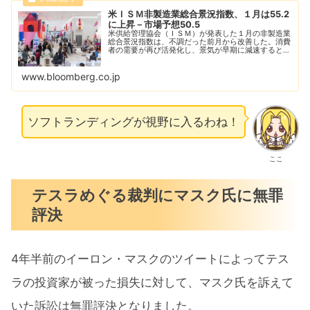
米ＩＳＭ非製造業総合景況指数、１月は55.2
に上昇－市場予想50.5
米供給管理協会（ＩＳＭ）が発表した１月の非製造業
総合景況指数は、不調だった前月から改善した。消費
者の需要が再び活発化し、景気が早期に減速するとの
懸念が薄れた。
www.bloomberg.co.jp
ソフトランディングが視野に入るわね！
ここ
テスラめぐる裁判にマスク氏に無罪
評決
4年半前のイーロン・マスクのツイートによってテス
ラの投資家が被った損失に対して、マスク氏を訴えて
いた訴訟は無罪評決となりました。