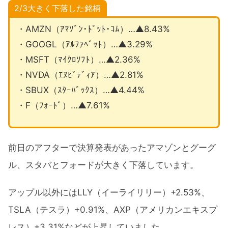
2/3大きく下落した銘柄
・AMZN（ｱﾏｿﾞﾝ･ﾄﾞｯﾄ･ｺﾑ）…▲8.43%
・GOOGL（ｱﾙﾌｧﾍﾞｯﾄ）…▲3.29%
・MSFT（ﾏｲｸﾛｿﾌﾄ）…▲2.36%
・NVDA（ｴﾇﾋﾞﾃﾞｨｱ）…▲2.81%
・SBUX（ｽﾀｰﾊﾞｯｸｽ）…▲4.44%
・F（ﾌｫｰﾄﾞ）…▲7.61%
前日のアフターで決算発表があったアマゾンとグーグ
ル、スタバとフォードが大きく下落しています。
アップル以外にはLLY（イーライリリー）+2.53%、
TSLA（テスラ）+0.91%、AXP（アメリカンエキスプ
レス）+3.31%などが上昇していました。