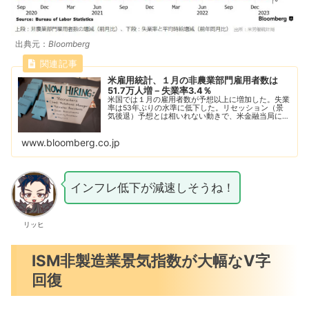
出典元：
Bloomberg
米雇用統計、１月の非農業部門雇用者数は
51.7万人増－失業率3.4％
米国では１月の雇用者数が予想以上に増加した。失業
率は53年ぶりの水準に低下した。リセッション（景
気後退）予想とは相いれない動きで、米金融当局に対
し利上げ継続を求める圧力が強まった格好だ。
www.bloomberg.co.jp
インフレ低下が減速しそうね！
リッヒ
ISM非製造業景気指数が大幅なV字
回復