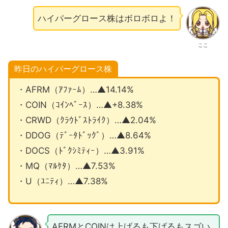
ハイパーグロース株はボロボロよ！
ここ
昨日のハイパーグロース株
・AFRM（ｱﾌｧｰﾑ）…▲14.14%
・COIN（ｺｲﾝﾍﾞｰｽ）…▲+8.38%
・CRWD（ｸﾗｳﾄﾞｽﾄﾗｲｸ）…▲2.04%
・DDOG（ﾃﾞｰﾀﾄﾞｯｸﾞ）…▲8.64%
・DOCS（ﾄﾞｸｼﾐﾃｨｰ）…▲3.91%
・MQ（ﾏﾙｹﾀ）…▲7.53%
・U（ﾕﾆﾃｨ）…▲7.38%
AFRMとCOINは上げるも下げるもスゴい