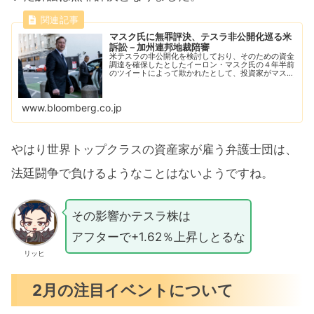
マスク氏に無罪評決、テスラ非公開化巡る米
訴訟－加州連邦地裁陪審
米テスラの非公開化を検討しており、そのための資金
調達を確保したとしたイーロン・マスク氏の４年半前
のツイートによって欺かれたとして、投資家がマスク
氏を相手取って起こした訴訟で、米カリフォルニア州
サンフランシスコの連邦地裁の陪審は３日、わずか
２...
www.bloomberg.co.jp
やはり世界トップクラスの資産家が雇う弁護士団は、
法廷闘争で負けるようなことはないようですね。
その影響かテスラ株は
アフターで+1.62％上昇しとるな
リッヒ
2月の注目イベントについて