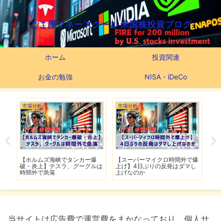
ここ屋マネースクール 米国株投資ブログ
ホーム
投資関連
お金の勉強
NISA・iDeCo
つみたてNISA
市場分析
イクロ時間外で爆
【新NISAの投資先はこれだ】
【米軍が7夜連続でイラ
りの反発はダマし
つみたてNISA63ヶ月間の運用
撃】イランは全面的攻勢
実績
移行
当サイトは広告費で運営費をまかなっており、個人サ