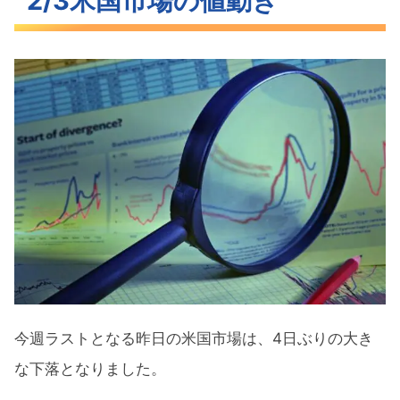
2/3米国市場の値動き
ナスダックを中心に下落した米主要3指
数
急騰した長期金利
逆の変動をしたVIX
S&P500ヒートマップ
セクター別パフォーマンス
一旦下落したS&P500
米国市場のトピックス
予想を大きく上回った1月の米雇用者数
ISM非製造業景気指数が大幅なV字回復
今週ラストとなる昨日の米国市場は、4日ぶりの大き
テスラめぐる裁判にマスク氏に無罪評
な下落となりました。
決