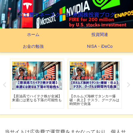
ここ屋マネースクール 米国株投資ブログ
ホーム
投資関連
お金の勉強
NISA・iDeCo
市場分析
市場分析
市
げ】
【原油高でハイテク株が全滅】
【ホルムズ海峡でタンカー爆
【
明暗
来週には更なる下落の可能性も
破・炎上】テスラ、グーグルは
上
時間外で急落
上
当サイトは広告費で運営費をまかなっており、個人サ