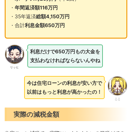
・
年間返済額116万円
・35年返済
総額4,150万円
・合計
利息金額650万円
利息だけで650万円もの大金を
支払わなければならないんやね
リッヒ
今は住宅ローンの利息が安い方で
以前はもっと利息が高かったの！
ここ
実際の減税金額