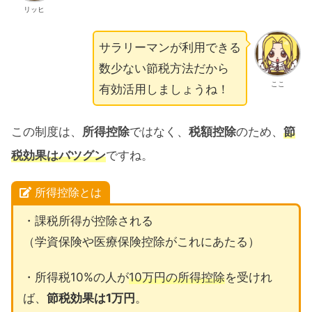
リッヒ
サラリーマンが利用できる
数少ない節税方法だから
ここ
有効活用しましょうね！
この制度は、
所得控除
ではなく、
税額控除
のため、
節
税効果はバツグン
ですね。
所得控除とは
・課税所得が控除される
（学資保険や医療保険控除がこれにあたる）
・所得税10%の人が
10万円の所得控除
を受けれ
ば、
節税効果は1万円
。