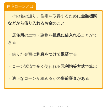
住宅ローンとは
・その名の通り、住宅を取得するために
金融機関
などから借り入れるお金
のこと
・居住用の土地・建物を
担保に借入れる
ことがで
きる
・借りた金額に
利息をつけて返済
する
・ローン返済で多く使われる
元利均等方式
で算出
・適正なローンが組めるかの
事前審査
がある