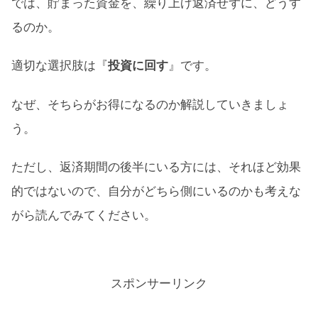
では、貯まった資金を、繰り上げ返済せずに、どうす
住宅ローン減税対象条件
るのか。
『繰り上げ返済』と『投資』の比較
適切な選択肢は『
投資に回す
』です。
住宅ローン返済シミュレーション
なぜ、そちらがお得になるのか解説していきましょ
実際の減税金額
う。
繰り上げ返済分の資金を投資した場合
ただし、返済期間の後半にいる方には、それほど効果
住宅ローン繰り上げ返済：まとめ
的ではないので、自分がどちら側にいるのかも考えな
がら読んでみてください。
スポンサーリンク