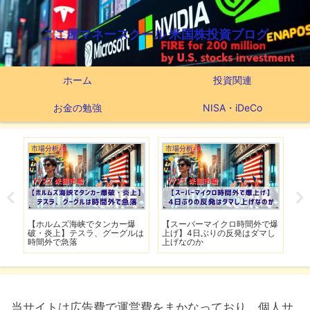
ここ屋マネースクール 米国株投資ブログ
ホーム
投資関連
お金の勉強
NISA・iDeCo
市場分析
市場分析
つ
滅】
【ホルムズ海峡でタンカー爆
【スーパーマイクロ時間外で爆
【
性も
破・炎上】テスラ、グーグルは
上げ】4日ぶりの反発はダマし
つ
時間外で急落
上げなのか
実
当サイトは広告費で運営費をまかなっており、個人サ