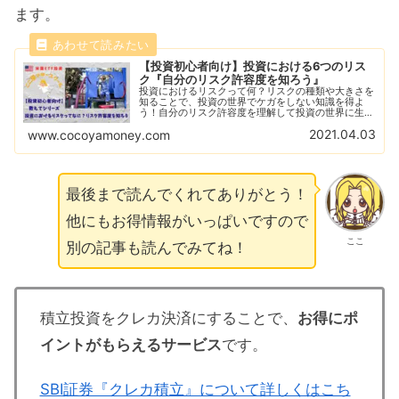
ます。
【投資初心者向け】投資における6つのリス
ク『自分のリスク許容度を知ろう』
投資におけるリスクって何？リスクの種類や大きさを
知ることで、投資の世界でケガをしない知識を得よ
う！自分のリスク許容度を理解して投資の世界に生き
残る！負けない投資が勝つ投資！あなたは適性のリス
2021.04.03
www.cocoyamoney.com
クで投資できていますか？
最後まで読んでくれてありがとう！
他にもお得情報がいっぱいですので
ここ
別の記事も読んでみてね！
積立投資をクレカ決済にすることで、
お得にポ
イントがもらえるサービス
です。
SBI証券『クレカ積立』について詳しくはこち