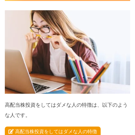
い
②高配当株は利回り効率が落ちる
③高配当株は税金面で不利
④大きな成長株に投資できない
⑤投資元本が大きくないと効果が小さ
い
高配当株投資に向いている人
高配当株投資をしたいなら米国ETFがおすす
め
高配当株投資をしてはダメな人の特徴は、以下のよう
な人です。
高配当株投資をしてはダメな人の特徴まとめ
高配当株投資をしてはダメな人の特徴