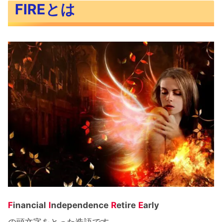
FIREとは
F
inancial
I
ndependence
R
etire
E
arly
の頭文字をとった造語です。