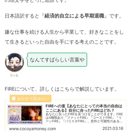
日本語訳すると『
経済的自立による早期退職
』です。
嫌な仕事を続ける人生から卒業して、好きなことをし
て生きるといった自由を手にする考えのことです。
なんてすばらしい言葉や
リッヒ
FIREについて、詳しくはこちらで解説しています。
FIREへの道【あなたにとっての本当の自由は
ここにある】自分に合ったFIREはどれ？
あなたに合ったFIREを見つけることができます。FIRE
は4種類あり『ファットFIRE』『コーストFIRE』『リ
ーンFIRE』『バリスタFIRE』。意外と可能性のあるサ
イドFIREを目指してみませんか？そのためには投資に
2021.03.16
www.cocoyamoney.com
よる不労所得を作ろう！