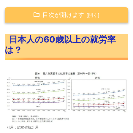
目次が開けます
日本人の60歳以上の就労率は？
日本人の60歳以上の就労率
FIREとは
は？
FIREするために必要な金額は？
45歳までにFIREするために7,500万円を貯
める
サイドFIREのために3,750万円貯める
45歳までにFIREするのに必要な投資額は？
まとめ
引用：総務省統計局