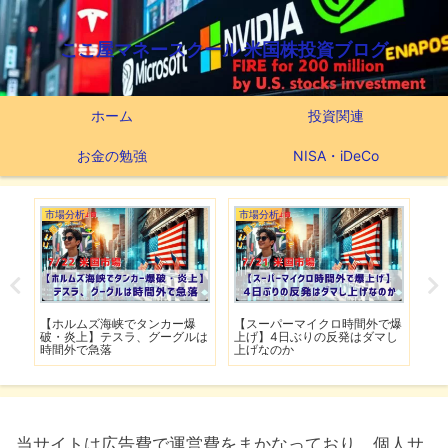
ここ屋マネースクール 米国株投資ブログ
ホーム
投資関連
お金の勉強
NISA・iDeCo
市場分析
市場分析
つ
滅】
【ホルムズ海峡でタンカー爆
【スーパーマイクロ時間外で爆
【
性も
破・炎上】テスラ、グーグルは
上げ】4日ぶりの反発はダマし
つ
時間外で急落
上げなのか
実
当サイトは広告費で運営費をまかなっており、個人サ