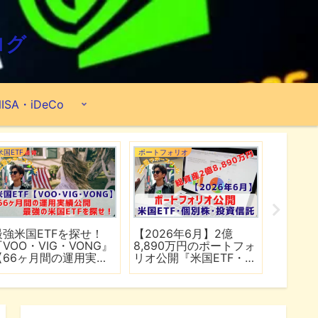
ログ
ISA・iDeCo
米国ETF
ポートフォリオ
市場分析
最強米国ETFを探せ！
【2026年6月】2億
【マイ
『VOO・VIG・VONG』
8,890万円のポートフォ
爆上げ
【66ヶ月間の運用実績
リオ公開『米国ETF・個
マゾン
公開】
別株・投資信託』
れる