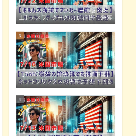
【ホルムズ海峡でタンカー爆破・炎
上】テスラ、グーグルは時間外で急落
【TSMC増益の神決算でも株価下落】
ネットフリックスの決算は予想下回る