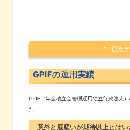
目次
GPIFの運用実績
GPIFの運用実績
意外と底堅いが期待以上とはい
米国株式とGPIFを比較してみる
GPIF（年金積立金管理運用独立行政法人）
GPIFのポートフォリオは
た。
米国株が強かった直近の10年間
意外と底堅いが期待以上とはい
直近10年は株式のリターンが大