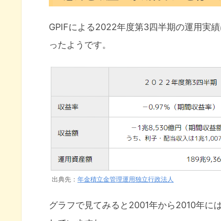
分散投資をした場合のバックテ
GPIFによる2022年度第3四半期の運用
株式が強かった2010年代
ったようです。
株式だけに頼ると資産が溶けるリス
株式一強の時代ばかりではない
株式が劣後した2000年代
まとめ
出典先：
年金積立金管理運用独立行政法人
グラフで見てみると2001年から2010年