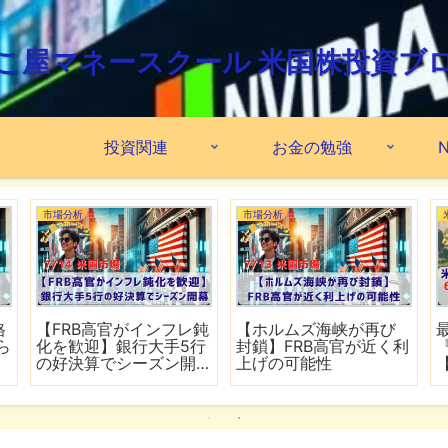
こ屋マネースクール 米国株投資ブ
投資関連
お金の勉強
N
市場分析
市場分析
格
【FRB高官がインフレ鈍
【ホルムズ海峡が再び
ら
化を歓迎】銀行大手5行
封鎖】FRB高官が近く利
の好決算でシーズン開
上げの可能性
幕