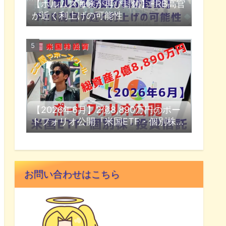
【ホルムズ海峡が再び封鎖】FRB高官
が近く利上げの可能性
【2026年6月】2億8,890万円のポー
トフォリオ公開『米国ETF・個別株・
投資信託』
お問い合わせはこちら