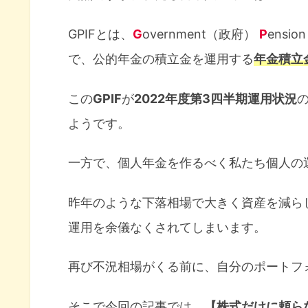
GPIFとは、
G
overnment（政府）
P
ensi
で、公的年金の積立金を運用する
年金積立
この
GPIF
が
2022年度第3四半期運用状況
ようです。
一方で、個人年金を作るべく私たち個人の
昨年のような下落相場で大きく資産を減ら
運用を余儀なくされてしまいます。
再び不況相場がくる前に、自分のポートフ
そこで今回の記事では、
【株式だけに頼ら