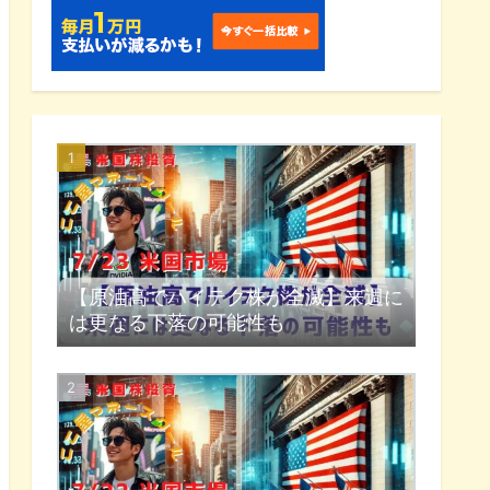
【原油高でハイテク株が全滅】来週に
は更なる下落の可能性も