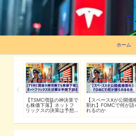
こ
ホーム
市場分析
市場分析
続でイラ
【TSMC増益の神決算で
【スペースXが公開価
は全面
も株価下落】ネットフ
割れ】FOMCで何が語
行
リックスの決算は予想
れるのか
下回る