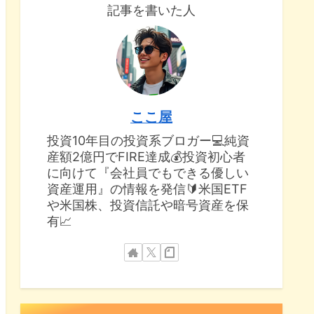
記事を書いた人
ここ屋
投資10年目の投資系ブロガー💻純資
産額2億円でFIRE達成💰投資初心者
に向けて『会社員でもできる優しい
資産運用』の情報を発信🔰米国ETF
や米国株、投資信託や暗号資産を保
有📈