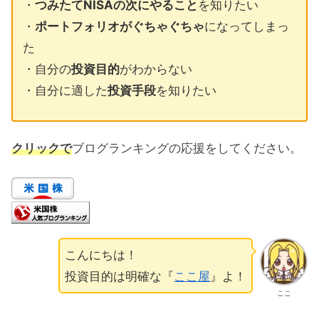
・
つみたてNISAの次にやること
を知りたい
・
ポートフォリオがぐちゃぐちゃ
になってしまっ
た
・自分の
投資目的
がわからない
・自分に適した
投資手段
を知りたい
クリックで
ブログランキングの応援をしてください。
こんにちは！
投資目的は明確な『
ここ屋
』よ！
ここ