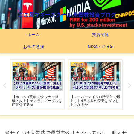
ここ屋マネースクール 米国株投資ブログ
ホーム
投資関連
お金の勉強
NISA・iDeCo
市場分析
市場分析
つ
滅】
【ホルムズ海峡でタンカー爆
【スーパーマイクロ時間外で爆
【
性も
破・炎上】テスラ、グーグルは
上げ】4日ぶりの反発はダマし
つ
時間外で急落
上げなのか
実
当サイトは広告費で運営費をまかなっており、個人サ