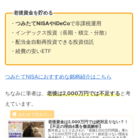
老後資金を貯める
・
つみたてNISAやiDeCo
で非課税運用
・インデックス投資（長期・積立・分散）
・配当金自動再投資できる投資信託
・経費の安いETF
つみたてNISAにおすすめな銘柄紹介はこちら
ちなみに筆者は、
老後は2,000万円では不足する
と考
えています。
老後資金は2,000万円では絶対足りない？！
【不足の理由4選を徹底解析】
数年前よりとり正された『老後2,000万円問題』果た
して2,000万円で足りるのか？！絶対足りない理由を
徹底解説！『月平均支出26.5万円』が少なすぎる理