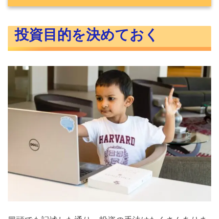
投資目的を決めておく
投資目的を決めておく
投資の手段はさまざま
投資の目的は人それぞれ
自分の投資目的を明確にしよう
それぞれの投資目的に合った投資手段
とは
必要性が高くリスクの低い順に投資をはじめ
る
まずは老後資金を貯めておく
子どもの教育資金を貯める
潤沢な生活、趣味、贅沢のための投資