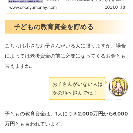
由。介護医療、不動産修繕費、無収入期間の考慮、イ
2021.01.18
www.cocoyamoney.com
ンフレ問題。最後に対策を攻略します！
子どもの教育資金を貯める
こちらは小さなお子さんがいる人に限りますが、場合
によっては老後資金の前に必要になってくるお金とも
言えますね。
お子さんがいない人は
次の項へ飛んでね！
ここ
子どもの教育資金は、1人につき
2,000万円から6,000
万円
とも言われています。