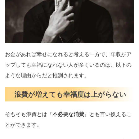
幸福度を上げる4つの解決策
無駄に生活水準を上げない
お金を使う力を身につける
高い幸福感を得られる浪費に限定する
将来の不安を解消する
お金があれば幸せになれると考える一方で、年収がア
年収をアップさせなくても投資で将来の不安
ップしても幸福になれない人が多くいるのは、以下の
は解消できる
ような理由からだと推測されます。
投資をはじめてみる
浪費が増えても幸福度は上がらない
支出を把握する
消費（固定費）を見直す
そもそも浪費とは『
不必要な消費
』とも言い換えるこ
非課税制度を利用する
とができます。
年収がアップしても幸福度が上がらない4つ