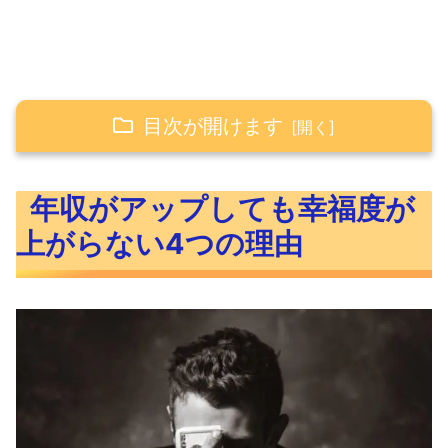
目次が開けます
年収がアップしても幸福度が上がらない4つ
年収がアップしても幸福度が
の理由
上がらない4つの理由
浪費が増えても幸福度は上がらない
将来の不安がなくならない
人間の欲にはキリがないから
そもそも何にお金を使えば幸福度が上
がるか理解していない