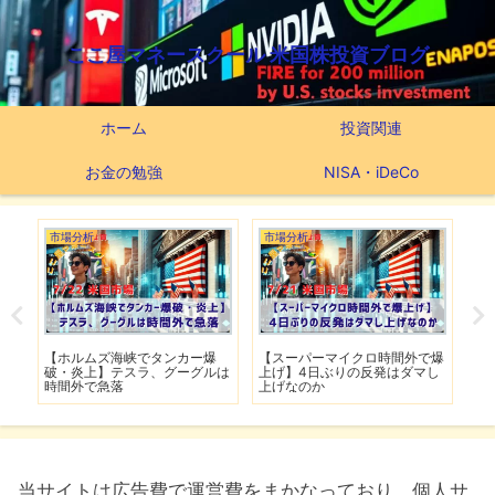
ここ屋マネースクール 米国株投資ブログ
ホーム
投資関連
お金の勉強
NISA・iDeCo
市場分析
市場分析
つ
滅】
【ホルムズ海峡でタンカー爆
【スーパーマイクロ時間外で爆
【
性も
破・炎上】テスラ、グーグルは
上げ】4日ぶりの反発はダマし
つ
時間外で急落
上げなのか
実
当サイトは広告費で運営費をまかなっており、個人サ