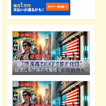
【原油高でハイテク株が全滅】来週に
は更なる下落の可能性も