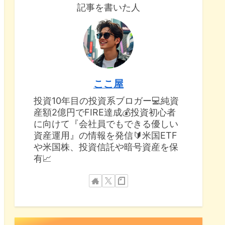
記事を書いた人
ここ屋
投資10年目の投資系ブロガー💻純資
産額2億円でFIRE達成💰投資初心者
に向けて『会社員でもできる優しい
資産運用』の情報を発信🔰米国ETF
や米国株、投資信託や暗号資産を保
有📈