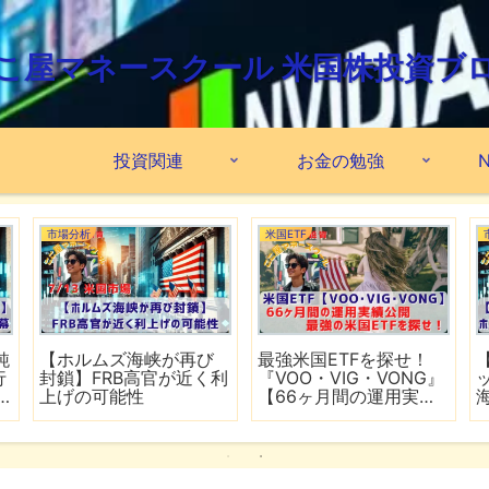
こ屋マネースクール 米国株投資ブ
投資関連
お金の勉強
N
市場分析
米国ETF
鈍
【ホルムズ海峡が再び
最強米国ETFを探せ！
行
封鎖】FRB高官が近く利
『VOO・VIG・VONG』
上げの可能性
【66ヶ月間の運用実績
公開】