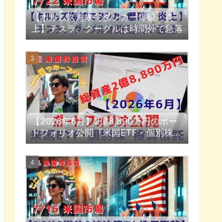
【ホルムズ海峡でタンカー爆破・炎
上】テスラ、グーグルは時間外で急落
【2026年6月】2億8,890万円のポー
トフォリオ公開『米国ETF・個別株・
投資信託』