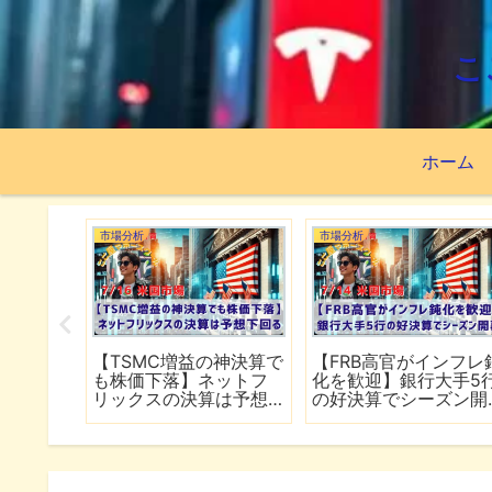
こ
ホーム
市場分析
市場分析
続でイラ
【TSMC増益の神決算で
【FRB高官がインフレ
は全面
も株価下落】ネットフ
化を歓迎】銀行大手5
行
リックスの決算は予想
の好決算でシーズン開
下回る
幕