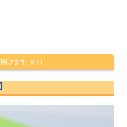
が開けます
】