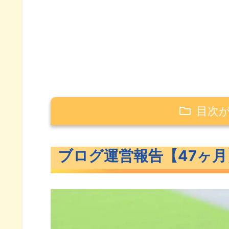
目次
ブログ運営報告【47ヶ月】
ブログ運営報告【47ヶ月
PV数
訪問数
記事数
ユーザー属性