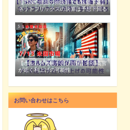
【TSMC増益の神決算でも株価下落】
ネットフリックスの決算は予想下回る
【ホルムズ海峡が再び封鎖】FRB高官
が近く利上げの可能性
お問い合わせはこちら