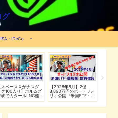
ログ
ISA・iDeCo
市場分析
ポートフォリオ
市場分析
【スペースＸがナスダ
【2026年6月】2億
【マイ
ック100入り】ホルムズ
8,890万円のポートフォ
爆上げ
海峡でカタールLNG船
リオ公開『米国ETF・個
マゾン
が被弾
別株・投資信託』
れる