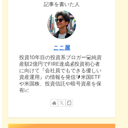
記事を書いた人
ここ屋
投資10年目の投資系ブロガー💻純資
産額2億円でFIRE達成💰投資初心者
に向けて『会社員でもできる優しい
資産運用』の情報を発信🔰米国ETF
や米国株、投資信託や暗号資産を保
有📈