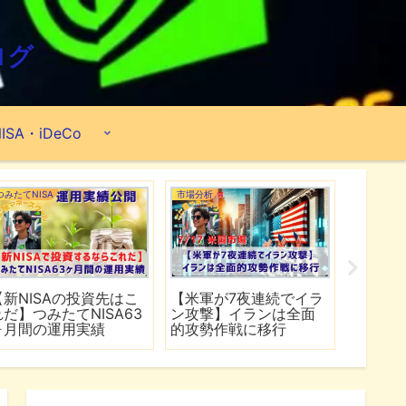
ログ
ISA・iDeCo
米国ETF
ポートフォリオ
市場分析
最強米国ETFを探せ！
【2026年6月】2億
【マイ
『VOO・VIG・VONG』
8,890万円のポートフォ
爆上げ
【66ヶ月間の運用実績
リオ公開『米国ETF・個
マゾン
公開】
別株・投資信託』
れる