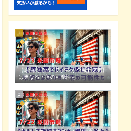
【原油高でハイテク株が全滅】来週に
は更なる下落の可能性も