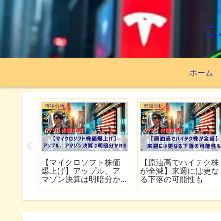
こ
ホーム
市場分析
市場分析
続でイラ
【TSMC増益の神決算で
【スペースXが公開価
は全面
も株価下落】ネットフ
割れ】FOMCで何が語
行
リックスの決算は予想
れるのか
下回る