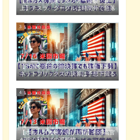
【ホルムズ海峡でタンカー爆破・炎
上】テスラ、グーグルは時間外で急落
【TSMC増益の神決算でも株価下落】
ネットフリックスの決算は予想下回る
【ホルムズ海峡が再び封鎖】FRB高官
が近く利上げの可能性