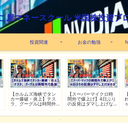
こ屋マネースクール 米国株投資ブ
投資関連
お金の勉強
N
市場分析
市場分析
格
【FRB高官がインフレ鈍
【ホルムズ海峡が再び
ら
化を歓迎】銀行大手5行
封鎖】FRB高官が近く利
の好決算でシーズン開
上げの可能性
幕