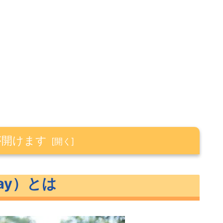
が開けます
May）とは
とは？