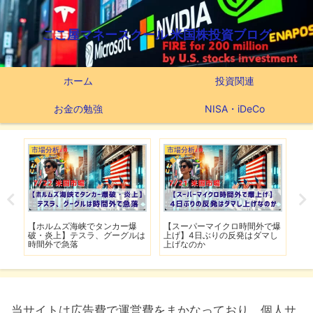
ここ屋マネースクール 米国株投資ブログ
ホーム
投資関連
お金の勉強
NISA・iDeCo
市場分析
市場分析
つ
滅】
【ホルムズ海峡でタンカー爆
【スーパーマイクロ時間外で爆
【
性も
破・炎上】テスラ、グーグルは
上げ】4日ぶりの反発はダマし
つ
時間外で急落
上げなのか
実
当サイトは広告費で運営費をまかなっており、個人サ