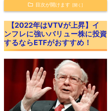
目次が開けます
【2022年はVTVが上昇】インフレに強いバ
【2022年はVTVが上昇】イ
リュー株に投資するならETFがおすすめ！
ンフレに強いバリュー株に投資
バリュー株がインフレに強い理由
するならETFがおすすめ！
バリュー株に投資するならETFがおすす
め！
2022年はVTVが上昇する理由
バリュー株ETFのVTVってどんなETFなの？
バリュー株ETFのVTV概要
バリュー株ETFのVTV過去リターン
バリュー株ETFのVTV上位組入れ銘柄