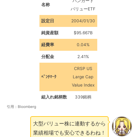
バンガード
名称
バリューETF
設定日
2004/01/30
純資産額
$95.667B
経費率
0.04%
分配金
2.41%
CRSP US
ﾍﾞﾝﾁﾏｰｸ
Large Cap
Value Index
組入れ銘柄数
339銘柄
引用：Bloomberg
大型バリュー株に連動するから
業績相場でも安心できるわね！