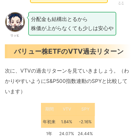
ここ
分配金も結構出とるから
株価が上がらなくても少しは安心や
リッヒ
バリュー株ETFのVTV過去リターン
次に、VTVの過去リターンを見ていきましょう。（わ
かりやすいようにS&P500指数連動のSPYと比較して
います）
期間
VTV
SPY
年初来
1.84%
-2.16%
1年
24.07%
24.44%