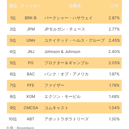
順位
ティッカー
企業名
比率
1位
BRK-B
バークシャー・ハサウェイ
2.87%
2位
JPM
JPモルガン・チェース
2.77%
3位
UNH
ユナイテッド・ヘルス・グループ
2.45%
4位
JNJ
Johnson & Johnson
2.40%
5位
PG
プロクター＆ギャンブル
2.05%
6位
BAC
バンク・オブ・アメリカ
1.97%
7位
PFE
ファイザー
1.76%
8位
XOM
エクソン・モービル
1.48%
9位
CMCSA
コムキャスト
1.34%
10位
ABT
アボットラボラトリーズ
1.30%
引用：Bloomberg