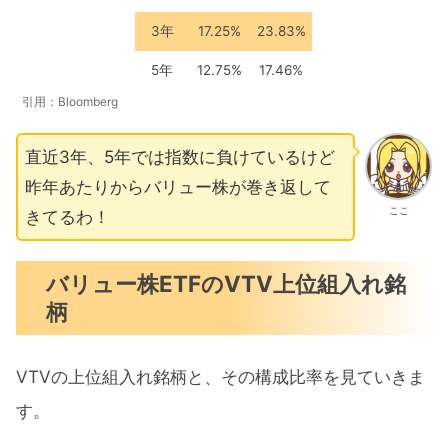
3年
17.25%
23.83%
5年
12.75%
17.46%
引用：Bloomberg
直近3年、5年では指数に負けているけど
昨年あたりからバリュー株が巻き返して
ここ
きてるわ！
バリュー株ETFのVTV上位組入れ銘
柄
VTVの上位組入れ銘柄と、その構成比率を見ていきま
す。