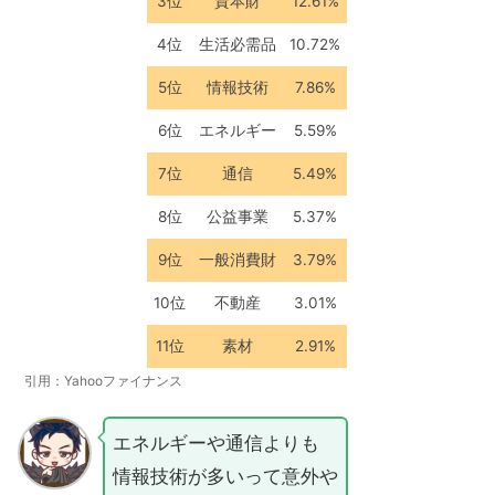
3位
資本財
12.61%
4位
生活必需品
10.72%
5位
情報技術
7.86%
6位
エネルギー
5.59%
7位
通信
5.49%
8位
公益事業
5.37%
9位
一般消費財
3.79%
10位
不動産
3.01%
11位
素材
2.91%
引用：Yahooファイナンス
エネルギーや通信よりも
情報技術が多いって意外や