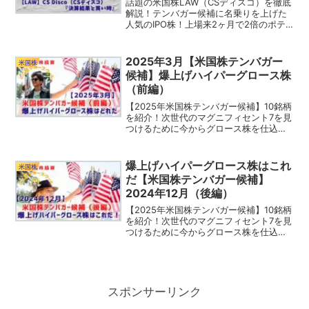
話題の米国株LAW（CSディスコ）を徹底
解説！テンバガー候補に名乗りを上げた
人気のIPO株！上場来2ヶ月で2倍のポテ
ンシャルは今後も継続か？！最近の下落
も公募増資によるものなら更なる株価成
長も見込める！LAWの買い時は今なの
2025年3月【米国株テンバガー
米国株
か？！
候補】爆上げハイパーグロース株
（前編）
【2025年米国株テンバガー候補】10銘柄
を紹介！次世代のマグニフィセント7を見
つけるために今からグロース株を仕込ん
でおこう！あなたが気になっている銘柄
はどれ？この中にテンバガー候補が隠さ
れているかも？！
爆上げハイパーグロース株はこれ
米国株
だ【米国株テンバガー候補】
2024年12月（後編）
【2025年米国株テンバガー候補】10銘柄
を紹介！次世代のマグニフィセント7を見
つけるために今からグロース株を仕込ん
でおこう！あなたが気になっている銘柄
はどれ？この中にテンバガー候補が隠さ
れているかも？！
スポンサーリンク