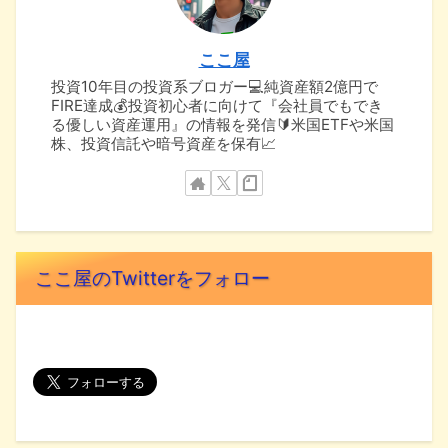
ここ屋
投資10年目の投資系ブロガー💻純資産額2億円で
FIRE達成💰投資初心者に向けて『会社員でもでき
る優しい資産運用』の情報を発信🔰米国ETFや米国
株、投資信託や暗号資産を保有📈
ここ屋のTwitterをフォロー