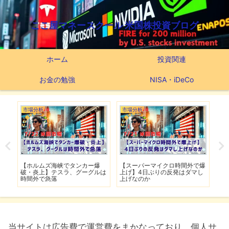
ここ屋マネースクール 米国株投資ブログ
ホーム
投資関連
お金の勉強
NISA・iDeCo
市場分析
市場分析
つ
滅】
【ホルムズ海峡でタンカー爆
【スーパーマイクロ時間外で爆
【
性も
破・炎上】テスラ、グーグルは
上げ】4日ぶりの反発はダマし
つ
時間外で急落
上げなのか
実
当サイトは広告費で運営費をまかなっており、個人サ