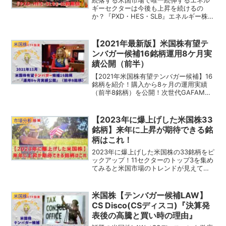
続落する米国市場で唯一続伸するエネル
ギーセクターは今後も上昇を続けるの
か？『PXD・HES・SLB』エネルギー株に
投資するならどの銘柄に投資すべき？！
おすすめの3銘柄を徹底解説して投資する
銘柄を決めろ！
【2021年最新版】米国株有望テ
米国株
ンバガー候補16銘柄運用8ケ月実
績公開（前半）
【2021年米国株有望テンバガー候補】16
銘柄を紹介！購入から8ヶ月の運用実績
（前半8銘柄）を公開！次世代GAFAMを
見つけるために今から若い銘柄を仕込ん
でおこう！あなたが気になっている銘柄
はどれ？この中にテンバガー候補が隠さ
【2023年に爆上げした米国株33
市場分析
れているかも？！
銘柄】来年に上昇が期待できる銘
柄はこれ！
2023年に爆上げした米国株の33銘柄をピ
ックアップ！11セクターのトップ3を集め
てみると米国市場のトレンドが見えてく
る！2024年に上昇が期待できる銘柄はど
れなのか？！セクターローテーションに
注目しろ！
米国株【テンバガー候補LAW】
米国株
CS Disco(CSディスコ)『決算発
表後の高騰と買い時の理由』