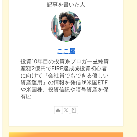
記事を書いた人
ここ屋
投資10年目の投資系ブロガー💻純資
産額2億円でFIRE達成💰投資初心者
に向けて『会社員でもできる優しい
資産運用』の情報を発信🔰米国ETF
や米国株、投資信託や暗号資産を保
有📈