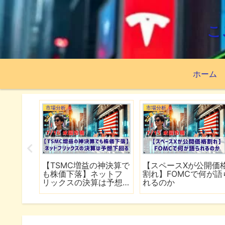
こ
ホーム
市場分析
市場分析
続でイラ
【TSMC増益の神決算で
【スペースXが公開価
は全面
も株価下落】ネットフ
割れ】FOMCで何が語
行
リックスの決算は予想
れるのか
下回る