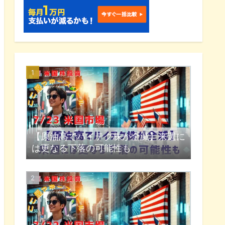
【原油高でハイテク株が全滅】来週に
は更なる下落の可能性も