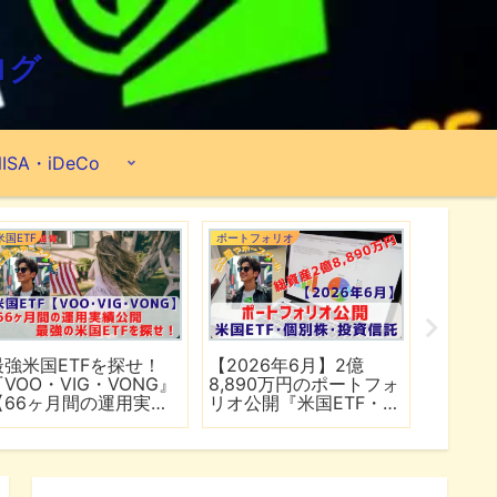
ログ
ISA・iDeCo
米国ETF
ポートフォリオ
市場分析
最強米国ETFを探せ！
【2026年6月】2億
【マイ
『VOO・VIG・VONG』
8,890万円のポートフォ
爆上げ
【66ヶ月間の運用実績
リオ公開『米国ETF・個
マゾン
公開】
別株・投資信託』
れる