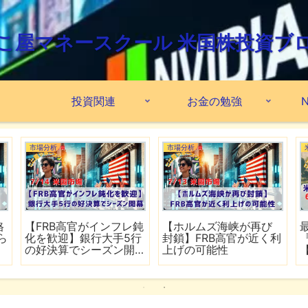
こ屋マネースクール 米国株投資ブ
投資関連
お金の勉強
N
市場分析
市場分析
格
【FRB高官がインフレ鈍
【ホルムズ海峡が再び
ら
化を歓迎】銀行大手5行
封鎖】FRB高官が近く利
の好決算でシーズン開
上げの可能性
幕