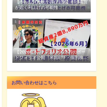
【ホルムズ海峡が再び封鎖】FRB高官
が近く利上げの可能性
【2026年6月】2億8,890万円のポー
トフォリオ公開『米国ETF・個別株・
投資信託』
お問い合わせはこちら