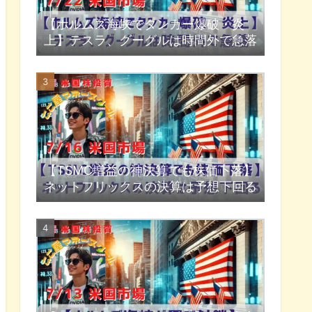
【ホルムズ海峡でタンカー爆破・炎
上】テスラ、グーグルは時間外で急落
【TSMC増益の神決算でも株価下落】
ネットフリックスの決算は予想下回る