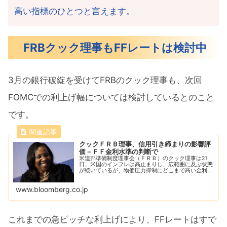
高い指標のひとつと言えます。
FRBクック理事もFFレートは検討中
3月の銀行破綻を受けてFRBのクック理事も、次回
FOMCでの利上げ幅については検討しているとのこと
です。
クックＦＲＢ理事、信用引き締まりの影響評
価－ＦＦ金利水準の判断で
米連邦準備制度理事会（ＦＲＢ）のクック理事は21
日、米国のインフレは高止まりし、広範囲に及ぶ状態
が続いているが、物価圧力抑制にどこまで高い金利が
必要か判断するため、信用状況引き締まりの影響を評
価しているところだと語った。
www.bloomberg.co.jp
これまでの急ピッチな利上げにより、FFレートはすで