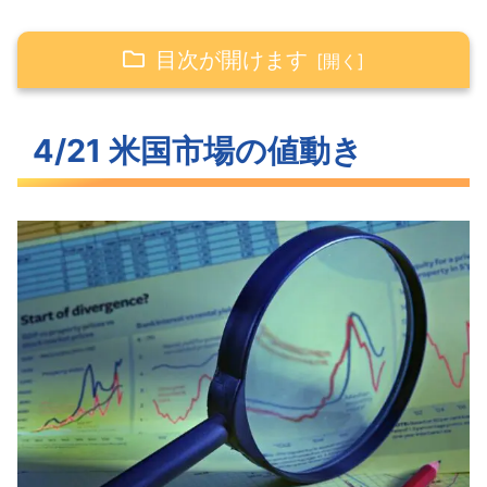
目次が開けます
4/21 米国市場の値動き
4/21 米国市場の値動き
ほぼ変動なかった米主要3指数
わずかに上昇した長期金利
S&P500ヒートマップ
セクター別パフォーマンス
下落トレンドがはじまるS&P500
米国市場のトピックス
新たな恐怖指数の誕生VIX1D
予想を超えるPMI経済活性化でインフレ