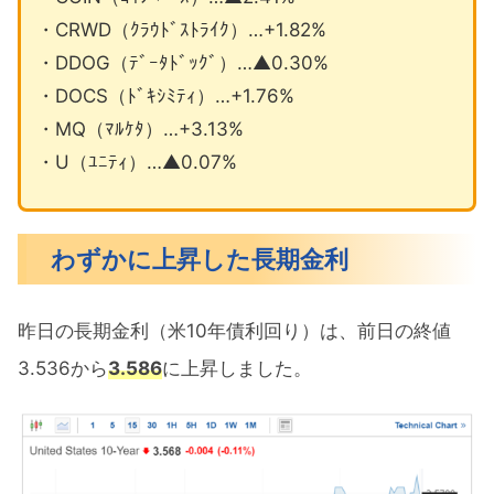
・CRWD（ｸﾗｳﾄﾞｽﾄﾗｲｸ）…+1.82%
・DDOG（ﾃﾞｰﾀﾄﾞｯｸﾞ）…▲0.30%
・DOCS（ﾄﾞｷｼﾐﾃｨ）…+1.76%
・MQ（ﾏﾙｹﾀ）…+3.13%
・U（ﾕﾆﾃｨ）…▲0.07%
わずかに上昇した長期金利
昨日の長期金利（米10年債利回り）は、前日の終値
3.536から
3.586
に上昇しました。