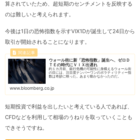
算されていたため、超短期のセンチメントを反映する
のは難しいと考えられます。
今後は1日の恐怖指数を示すVIX1Dが誕生して24日から
取引が開始されることになります。
ウォール街に新「恐怖指数」誕生へ、ゼロＤ
ＴＥの時代にＶＩＸ出遅れ
約１カ月前、銀行危機の可能性に身構えるウォール街
の目には、注目度ナンバーワンのボラティリティー指
数は奇妙に映った。あまり動かなかったのだ。
www.bloomberg.co.jp
短期投資で利益を出したいと考えている人であれば、
CFDなどを利用して相場のうねりを取っていくことも
できそうですね。