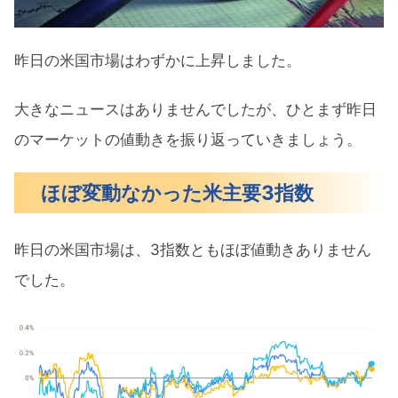
再燃懸念
FRBクック理事もFFレートは検討中
昨日の米国市場はわずかに上昇しました。
4月の注目イベントについて
大きなニュースはありませんでしたが、ひとまず昨日
注目の決算発表
のマーケットの値動きを振り返っていきましょう。
PG（プロクター&ギャンブル）のQ3決
算
ほぼ変動なかった米主要3指数
SLB（スラブ）のQ1決算
来週の注目決算
昨日の米国市場は、3指数ともほぼ値動きありません
でした。
まとめ