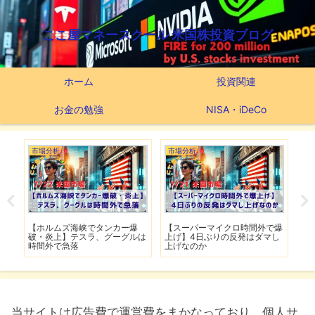
ここ屋マネースクール 米国株投資ブログ
ホーム
投資関連
お金の勉強
NISA・iDeCo
市場分析
市場分析
つ
滅】
【ホルムズ海峡でタンカー爆
【スーパーマイクロ時間外で爆
【
性も
破・炎上】テスラ、グーグルは
上げ】4日ぶりの反発はダマし
つ
時間外で急落
上げなのか
実
当サイトは広告費で運営費をまかなっており、個人サ