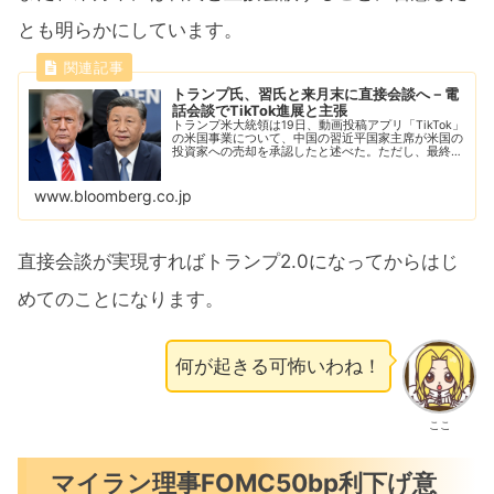
とも明らかにしています。
トランプ氏、習氏と来月末に直接会談へ－電
話会談でTikTok進展と主張
トランプ米大統領は19日、動画投稿アプリ「TikTok」
の米国事業について、中国の習近平国家主席が米国の
投資家への売却を承認したと述べた。ただし、最終的
な手続きが残っていることも認めた。
www.bloomberg.co.jp
直接会談が実現すればトランプ2.0になってからはじ
めてのことになります。
何が起きる可怖いわね！
ここ
マイラン理事FOMC50bp利下げ意