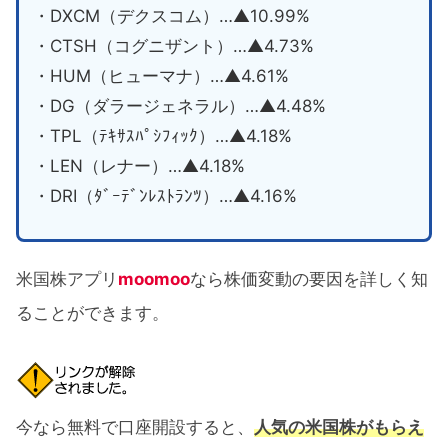
・DXCM（デクスコム）…▲10.99%
・CTSH（コグニザント）…▲4.73%
・HUM（ヒューマナ）…▲4.61%
・DG（ダラージェネラル）…▲4.48%
・TPL（ﾃｷｻｽﾊﾟｼﾌｨｯｸ）…▲4.18%
・LEN（レナー）…▲4.18%
・DRI（ﾀﾞｰﾃﾞﾝﾚｽﾄﾗﾝﾂ）…▲4.16%
米国株アプリ
moomoo
なら株価変動の要因を詳しく知
ることができます。
今なら無料で口座開設すると、
人気の米国株がもらえ