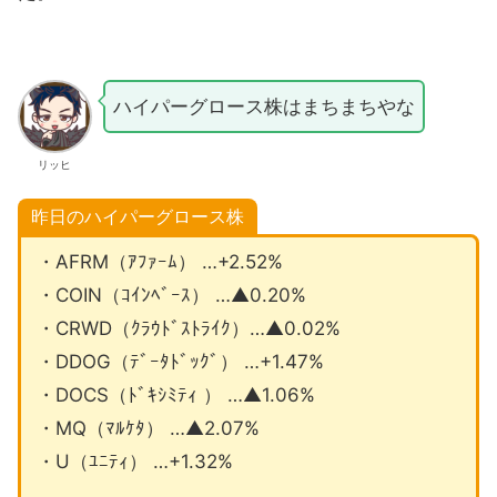
ハイパーグロース株はまちまちやな
リッヒ
昨日のハイパーグロース株
・AFRM（ｱﾌｧｰﾑ） …+2.52%
・COIN（ｺｲﾝﾍﾞｰｽ） …▲0.20%
・CRWD（ｸﾗｳﾄﾞｽﾄﾗｲｸ）…▲0.02%
・DDOG（ﾃﾞｰﾀﾄﾞｯｸﾞ） …+1.47%
・DOCS（ﾄﾞｷｼﾐﾃｨ ） …▲1.06%
・MQ（ﾏﾙｹﾀ） …▲2.07%
・U（ﾕﾆﾃｨ） …+1.32%