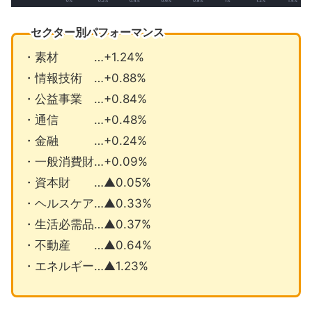
セクター別パフォーマンス
・素材 …+1.24%
・情報技術 …+0.88%
・公益事業 …+0.84%
・通信 …+0.48%
・金融 …+0.24%
・一般消費財…+0.09%
・資本財 …▲0.05%
・ヘルスケア…▲0.33%
・生活必需品…▲0.37%
・不動産 …▲0.64%
・エネルギー…▲1.23%