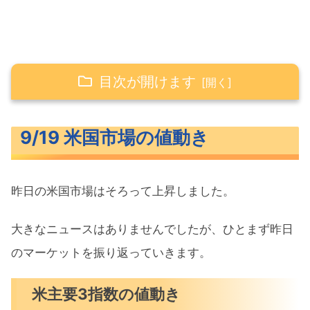
目次が開けます
9/19 米国市場の値動き
9/19 米国市場の値動き
米主要3指数の値動き
10年債利回り（長期金利）
昨日の米国市場はそろって上昇しました。
S&P500ヒートマップ
セクター別パフォーマンス
大きなニュースはありませんでしたが、ひとまず昨日
S&P500チャート分析
のマーケットを振り返っていきます。
米国市場のトピックス
米主要3指数の値動き
米中トップ来月末に直接会談へ