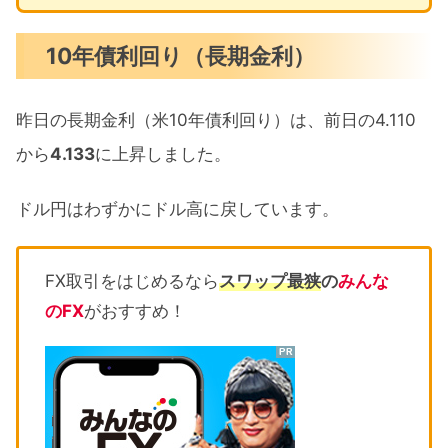
10年債利回り（長期金利）
昨日の長期金利（米10年債利回り）は、前日の4.110
から
4.133
に上昇しました。
ドル円はわずかにドル高に戻しています。
FX取引をはじめるなら
スワップ最狭
の
みんな
のFX
がおすすめ！