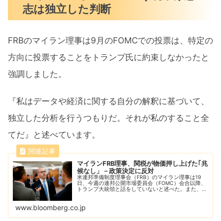
志は独立した判断
FRBのマイラン理事は9月のFOMCでの投票は、特定の
方向に投票することをトランプ氏に約束しなかったと
強調しました。
『私はデータや経済に関する自分の解釈に基づいて、
独立した分析を行うつもりだ。それが私のすること全
てだ』と述べています。
マイランFRB理事、関税が物価押し上げた｢兆
候なし」－政策決定に反対
米連邦準備制度理事会（FRB）のマイラン理事は19
日、今週の連邦公開市場委員会（FOMC）会合以降、
トランプ大統領と話をしていないと述べた。また、金
利に関して特定の方向に投票することをトランプ氏に
約束しなかったと強調した。
www.bloomberg.co.jp