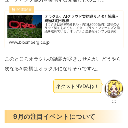
オラクル、AIクラウド契約巡りメタと協議－
総額3兆円規模
オラクルは約200億ドル（約2兆9600億円）規模のク
ラウド契約をめぐり、メタ・プラットフォームズと協
議を進めている。オラクルが主要なインフラ提供者へ
と成長していることを改めて示す動きだ。19日の米株
式市場でオラクル株は4％上昇した。
www.bloomberg.co.jp
このところオラクルの話題が尽きませんが、どうやら
次なるAI銘柄はオラクルになりそうですね。
ネクストNVDAね！
ここ
9月の注目イベントについて