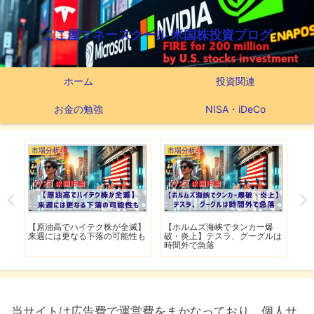
ここ屋マネースクール 米国株投資ブログ
ホーム
投資関連
お金の勉強
NISA・iDeCo
市場分析
市場分析
市
げ】
【原油高でハイテク株が全滅】
【ホルムズ海峡でタンカー爆
【
明暗
来週には更なる下落の可能性も
破・炎上】テスラ、グーグルは
上
時間外で急落
上
当サイトは広告費で運営費をまかなっており、個人サ