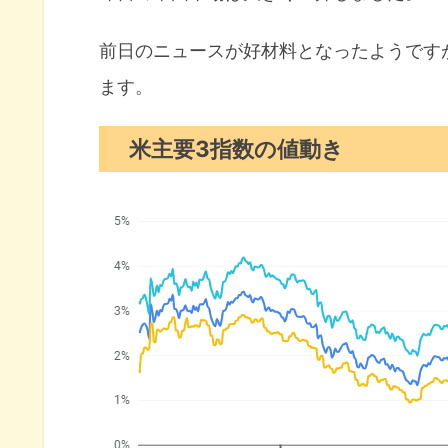
S&P500ヒートマップ
セクター別パフォーマンス
前日のニュースが好材料となったようです
ます。
S&P500チャート分析
米国市場のトピックス
米主要3指数の値動き
トランプ大統領 対中関税大幅引
不確実性を懸念するベージュブ
関税重しでPMIが低下
4月の注目イベントについて
まとめ