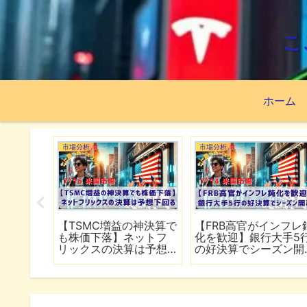
こ
ホーム
市場分析
市場分析
続でイラ
【TSMC増益の神決算で
【FRB高官がインフレ
は全面
も株価下落】ネットフ
化を歓迎】銀行大手5
行
リックスの決算は予想
の好決算でシーズン開
下回る
幕