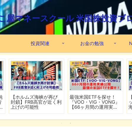
こ屋マネースクール 米国株投資ブ
投資関連
お金の勉強
N
市場分析
米国ETF
鈍
【ホルムズ海峡が再び
最強米国ETFを探せ！
行
封鎖】FRB高官が近く利
『VOO・VIG・VONG』
上げの可能性
【66ヶ月間の運用実績
公開】