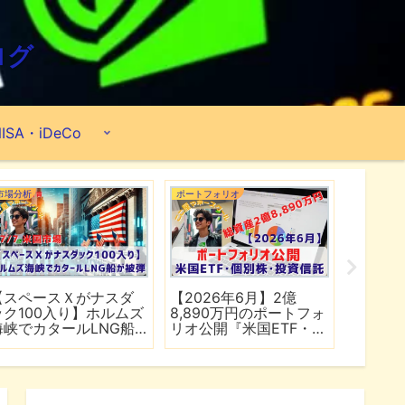
ログ
ISA・iDeCo
市場分析
ポートフォリオ
市場分析
【スペースＸがナスダ
【2026年6月】2億
【マイ
ック100入り】ホルムズ
8,890万円のポートフォ
爆上げ
海峡でカタールLNG船
リオ公開『米国ETF・個
マゾン
が被弾
別株・投資信託』
れる