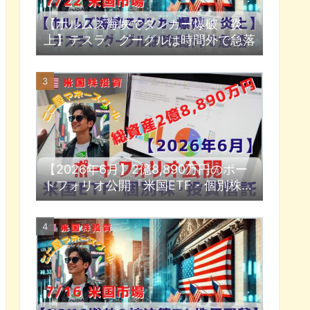
【ホルムズ海峡でタンカー爆破・炎
上】テスラ、グーグルは時間外で急落
【2026年6月】2億8,890万円のポー
トフォリオ公開『米国ETF・個別株・
投資信託』