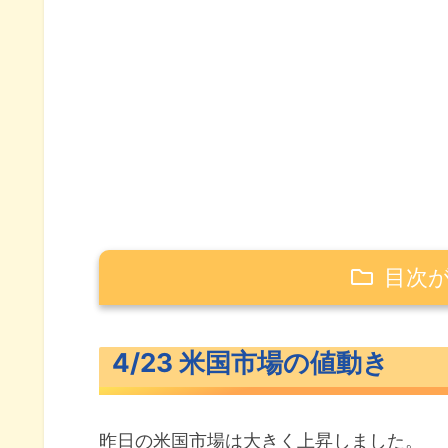
目次
4/23 米国市場の値動き
4/23 米国市場の値動き
米主要3指数の値動き
10年債利回り（長期金利）
昨日の米国市場は大きく上昇しました。