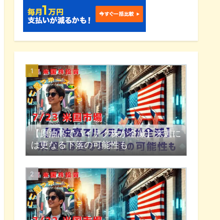
【原油高でハイテク株が全滅】来週に
は更なる下落の可能性も