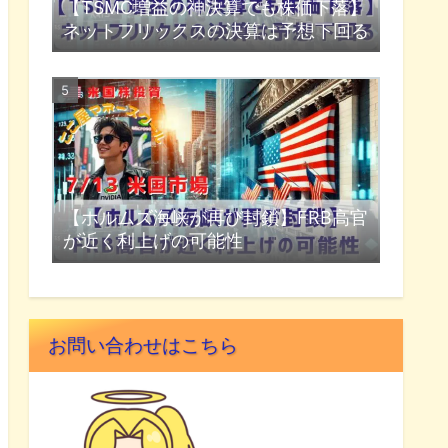
【TSMC増益の神決算でも株価下落】
ネットフリックスの決算は予想下回る
【ホルムズ海峡が再び封鎖】FRB高官
が近く利上げの可能性
お問い合わせはこちら