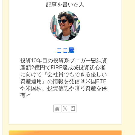
記事を書いた人
ここ屋
投資10年目の投資系ブロガー💻純資
産額2億円でFIRE達成💰投資初心者
に向けて『会社員でもできる優しい
資産運用』の情報を発信🔰米国ETF
や米国株、投資信託や暗号資産を保
有📈