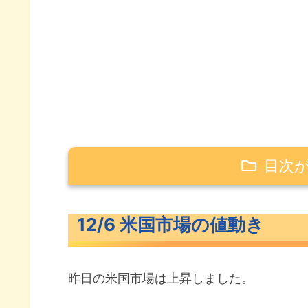
目次
12/6 米国市場の値動き
12/6 米国市場の値動き
米主要3指数の値動き
10年債利回り（長期金利）
昨日の米国市場は上昇しました。
S&P500ヒートマップ