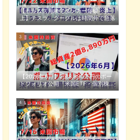
【ホルムズ海峡でタンカー爆破・炎
上】テスラ、グーグルは時間外で急落
【2026年6月】2億8,890万円のポー
トフォリオ公開『米国ETF・個別株・
投資信託』