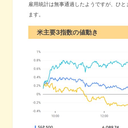
セクター別パフォーマンス
雇用統計は無事通過したようですが、ひと
ます。
S&P500チャート分析
米国市場のトピックス
米主要3指数の値動き
失業率上ブレも雇用者数は回復
12月FOMC利下げ観測高まる
ミシガン大消費者マインド4月
12月の注目イベントについて
まとめ