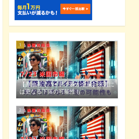
【原油高でハイテク株が全滅】来週に
は更なる下落の可能性も