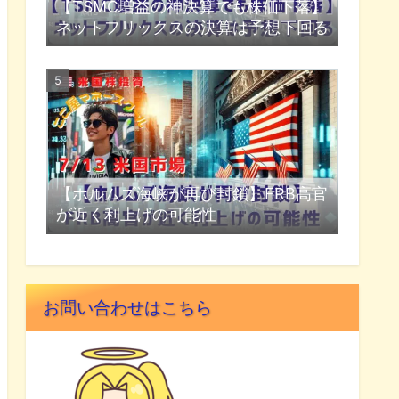
【TSMC増益の神決算でも株価下落】
ネットフリックスの決算は予想下回る
【ホルムズ海峡が再び封鎖】FRB高官
が近く利上げの可能性
お問い合わせはこちら