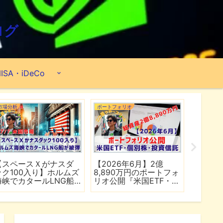
ログ
ISA・iDeCo
市場分析
ポートフォリオ
市場分析
【スペースＸがナスダ
【2026年6月】2億
【マイ
ック100入り】ホルムズ
8,890万円のポートフォ
爆上げ
海峡でカタールLNG船
リオ公開『米国ETF・個
マゾン
が被弾
別株・投資信託』
れる