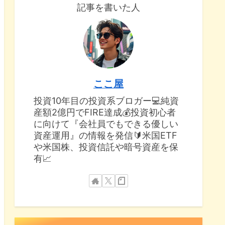
記事を書いた人
ここ屋
投資10年目の投資系ブロガー💻純資
産額2億円でFIRE達成💰投資初心者
に向けて『会社員でもできる優しい
資産運用』の情報を発信🔰米国ETF
や米国株、投資信託や暗号資産を保
有📈