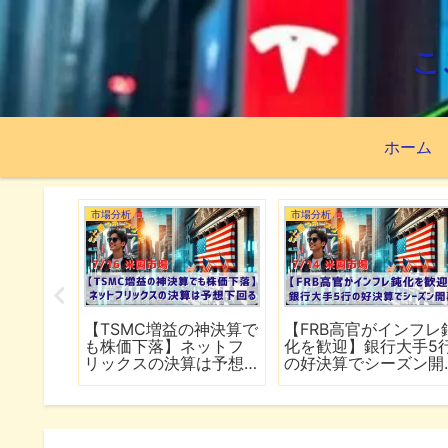
こ
ホーム
市場分析
市場分析
続でイラ
【TSMC増益の神決算で
【FRB高官がインフレ
は全面
も株価下落】ネットフ
化を歓迎】銀行大手5
行
リックスの決算は予想
の好決算でシーズン開
下回る
幕