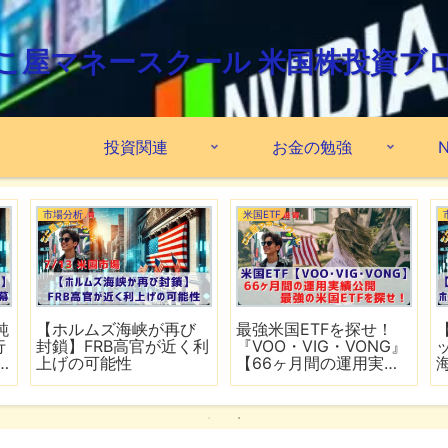
こ屋マネースクール 米国株投資ブ
投資関連
お金の勉強
N
市場分析
米国ETF
鈍
【ホルムズ海峡が再び
最強米国ETFを探せ！
行
封鎖】FRB高官が近く利
『VOO・VIG・VONG』
上げの可能性
【66ヶ月間の運用実績
公開】