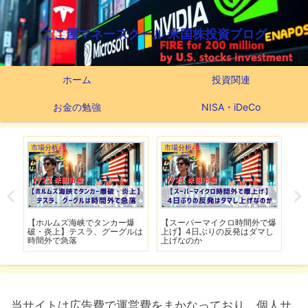
ここ屋マネースクール 米国株投資ブログ
ホーム
投資関連
お金の勉強
NISA・iDeCo
つみたてNISA
市場分析
市
で爆
【新NISAの投資先はこれだ】
【米軍が7夜連続でイラン攻
【
し
つみたてNISA63ヶ月間の運用
撃】イランは全面的攻勢作戦に
下
実績
移行
は
当サイトは広告費で運営費をまかなっており、個人サ