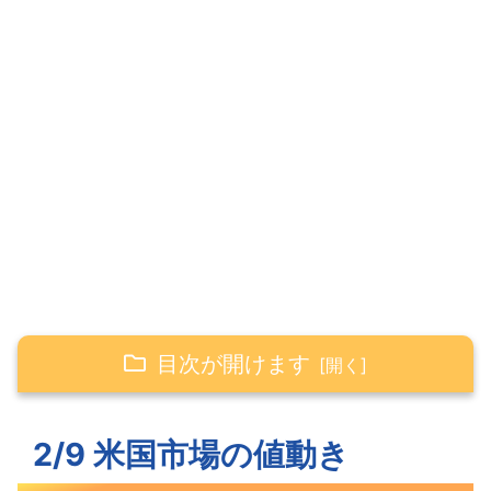
目次が開けます
2/9 米国市場の値動き
2/9 米国市場の値動き
連日の下落となった米主要3指数