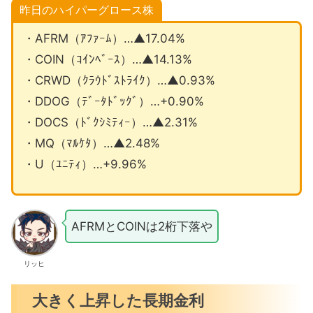
昨日のハイパーグロース株
・AFRM（ｱﾌｧｰﾑ）…▲17.04%
・COIN（ｺｲﾝﾍﾞｰｽ）…▲14.13%
・CRWD（ｸﾗｳﾄﾞｽﾄﾗｲｸ）…▲0.93%
・DDOG（ﾃﾞｰﾀﾄﾞｯｸﾞ）…+0.90%
・DOCS（ﾄﾞｸｼﾐﾃｨｰ）…▲2.31%
・MQ（ﾏﾙｹﾀ）…▲2.48%
・U（ﾕﾆﾃｨ）…+9.96%
AFRMとCOINは2桁下落や
リッヒ
大きく上昇した長期金利