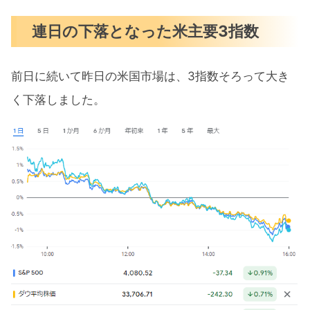
来週の注目決算
連日の下落となった米主要3指数
まとめ
前日に続いて昨日の米国市場は、3指数そろって大き
く下落しました。