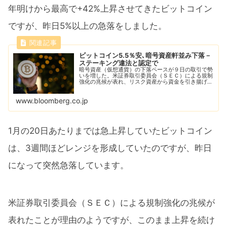
年明けから最高で+42%上昇させてきたビットコイン
ですが、昨日5%以上の急落をしました。
ビットコイン5.5％安､暗号資産軒並み下落－
ステーキング違法と認定で
暗号資産（仮想通貨）の下落ペースが９日の取引で勢
いを増した。米証券取引委員会（ＳＥＣ）による規制
強化の兆候が表れ、リスク資産から資金を引き揚げる
動きが広がり投資家心理を圧迫した。
www.bloomberg.co.jp
1月の20日あたりまでは急上昇していたビットコイン
は、3週間ほどレンジを形成していたのですが、昨日
になって突然急落しています。
米証券取引委員会（ＳＥＣ）による規制強化の兆候が
表れたことが理由のようですが、このまま上昇を続け