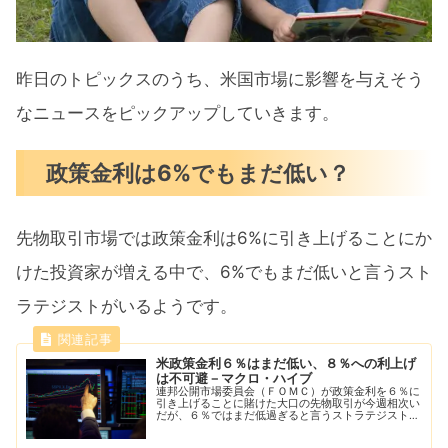
昨日のトピックスのうち、米国市場に影響を与えそう
なニュースをピックアップしていきます。
政策金利は6%でもまだ低い？
先物取引市場では政策金利は6%に引き上げることにか
けた投資家が増える中で、6%でもまだ低いと言うスト
ラテジストがいるようです。
米政策金利６％はまだ低い、８％への利上げ
は不可避－マクロ・ハイブ
連邦公開市場委員会（ＦＯＭＣ）が政策金利を６％に
引き上げることに賭けた大口の先物取引が今週相次い
だが、６％ではまだ低過ぎると言うストラテジストが
いる。