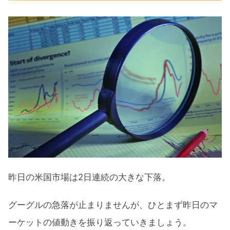
大きく上昇した長期金利
続騰したVIX
S&P500ヒートマップ
セクター別パフォーマンス
押し目が入りそうなS&P500
米国市場のトピックス
政策金利は6%でもまだ低い？
利上げ継続が重要とリッチモンド連銀
総裁
昨日の米国市場は2日連続の大きな下落。
ビットコイン急落止まらず
2月の注目イベントについて
グーグルの急落が止まりませんが、ひとまず昨日のマ
ーケットの値動きを振り返っていきましょう。
注目の決算発表