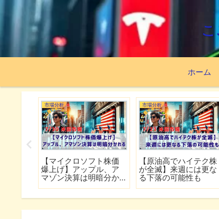
こ
ホーム
市場分析
市場分析
が7夜連続でイラ
【TSMC増益の神決算で
【FRB高官が
】イランは全面
も株価下落】ネットフ
化を歓迎】銀行
作戦に移行
リックスの決算は予想
の好決算でシ
下回る
幕