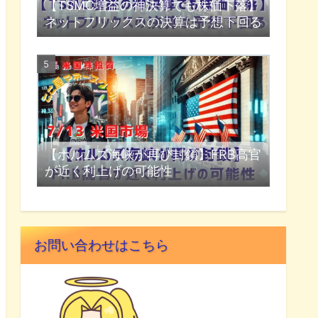
【TSMC増益の神決算でも株価下落】
ネットフリックスの決算は予想下回る
【ホルムズ海峡が再び封鎖】FRB高官
が近く利上げの可能性
お問い合わせはこちら