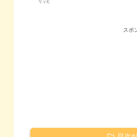
リッヒ
スポ
目次