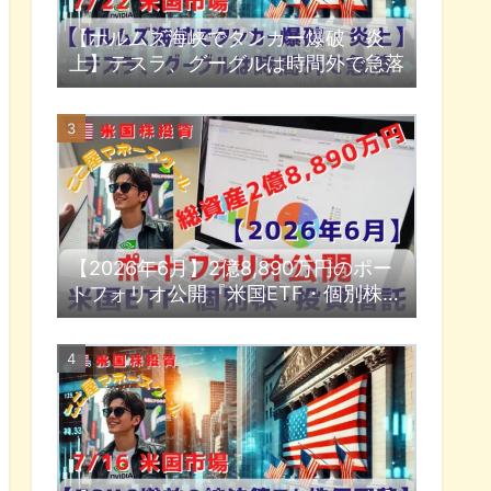
【ホルムズ海峡でタンカー爆破・炎
上】テスラ、グーグルは時間外で急落
【2026年6月】2億8,890万円のポー
トフォリオ公開『米国ETF・個別株・
投資信託』