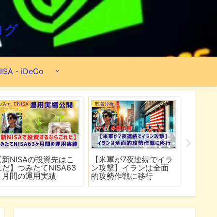
ログ
ISA・iDeCo
市場分析
ポートフォリオ
！
【スペースＸがナスダ
【2026年6月】2億
G』
ック100入り】ホルムズ
8,890万円のポートフォ
績
海峡でカタールLNG船
リオ公開『米国ETF・個
が被弾
別株・投資信託』