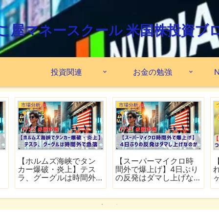
こ屋マネースクール 米国株投資ブ
投資関連
お金の勉強
N
市場分析
米国ETF
インフレ鈍
【ホルムズ海峡が再び
最強米国ETFを探せ
大手5行
封鎖】FRB高官が近く利
『VOO・VIG・VON
ーズン開
上げの可能性
【66ヶ月間の運用実
公開】