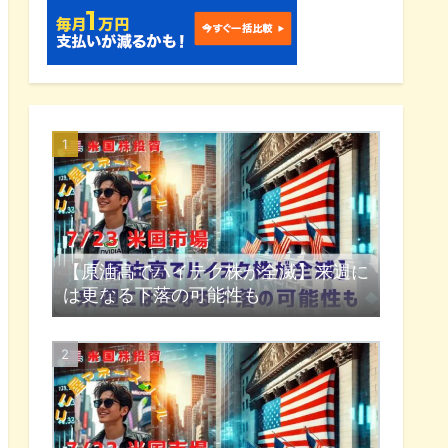
【原油高でハイテク株が全滅】来週に
は更なる下落の可能性も