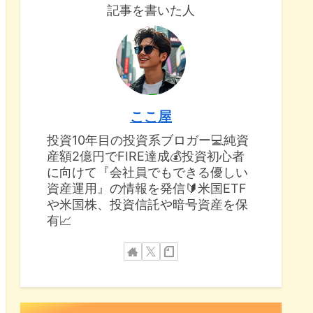
記事を書いた人
ここ屋
投資10年目の投資系ブロガー💻純資
産額2億円でFIRE達成💰投資初心者
に向けて『会社員でもできる優しい
資産運用』の情報を発信🔰米国ETF
や米国株、投資信託や暗号資産を保
有📈