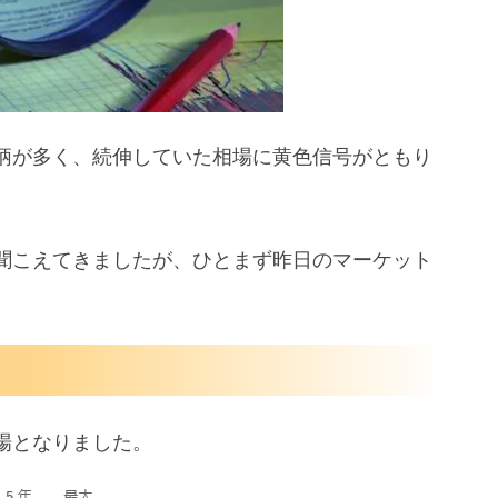
ング部門でも人員削減
量はリーマンショック以来
柄が多く、続伸していた相場に黄色信号がともり
Q4決算
のQ4決算
聞こえてきましたが、ひとまず昨日のマーケット
ンズ）のQ4決算
場となりました。