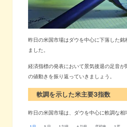
マイクロソフトがエンジニアリ
不動産ファンドからの資金流出
今月の注目イベントについて
昨日の米国市場はダウを中心に下落した銘
注目の決算発表
ました。
MS（モルガン・スタンレー）の
GS（ゴールドマン・サックス）
経済指標の発表において景気後退の足音が
UAL（ユナイテッド・エアライ
の値動きを振り返っていきましょう。
今週の注目決算
軟調を示した米主要3指数
まとめ
昨日の米国市場は、ダウを中心に軟調な相