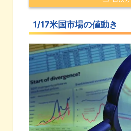
1/17米国市場の値動き
1/17米国市場の値動き
軟調を示した米主要3指数
反発した長期金利
反発したVIX
S&P500ヒートマップ
セクター別パフォーマンス
200日移動平均線の上で耐えたS&
米国市場のトピックス
NY連銀製造業景気指数が急低下
アップルが新モデルを発表