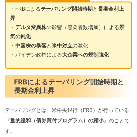
・FRBによる
テーパリング開始時期
と
長期金利上
昇
・
デルタ変異株
の影響（感染者数増加）による
景
気の鈍化
・
中国株の暴落
と
米中対立
の激化
・バイデン政権による
大企業への規制強化
FRBによるテーパリング開始時期と
長期金利上昇
テーパリングとは、米中央銀行（FRB）が行っている
『
量的緩和（債券買付プログラム）の縮小
』のことで
す。