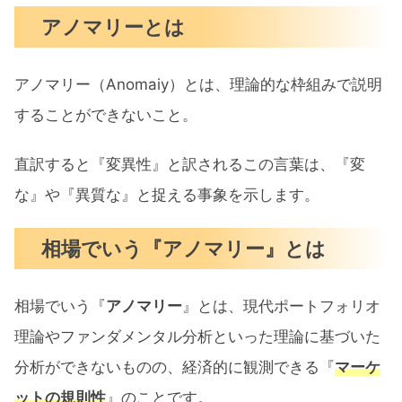
アノマリーとは
による景気の鈍化
中国株の暴落と米中対立の激化
アノマリー（Anomaiy）とは、理論的な枠組みで説明
バイデン政権による大企業への規制強
することができないこと。
化
直訳すると『変異性』と訳されるこの言葉は、『変
アノマリー通り9月の米国市場は下落するの
な』や『異質な』と捉える事象を示します。
かまとめ
相場でいう『アノマリー』とは
相場でいう『
アノマリー
』とは、現代ポートフォリオ
理論やファンダメンタル分析といった理論に基づいた
分析ができないものの、経済的に観測できる『
マーケ
ットの規則性
』のことです。