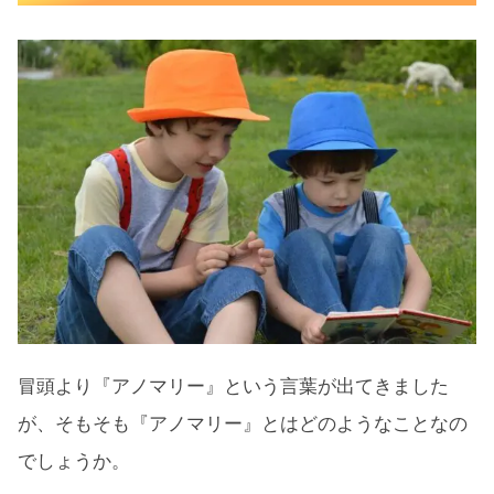
相場でいう『アノマリー』とは
米国市場のアノマリーにはこんなこと
も
アノマリーによる米国市場の変動
1月効果
セルインメイ
夏枯れ相場
S&P500の月別リターン
2021年9月以降の米国市場の抱えるリスク
冒頭より『アノマリー』という言葉が出てきました
FRBによるテーパリング開始時期と長
が、そもそも『アノマリー』とはどのようなことなの
期金利上昇
でしょうか。
デルタ変異株の影響（感染者数増加）