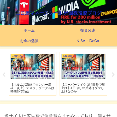
ここ屋マネースクール 米国株投資ブログ
ホーム
投資関連
お金の勉強
NISA・iDeCo
市場分析
市場分析
つ
滅】
【ホルムズ海峡でタンカー爆
【スーパーマイクロ時間外で爆
【
性も
破・炎上】テスラ、グーグルは
上げ】4日ぶりの反発はダマし
つ
時間外で急落
上げなのか
実
当サイトは広告費で運営費をまかなっており、個人サ