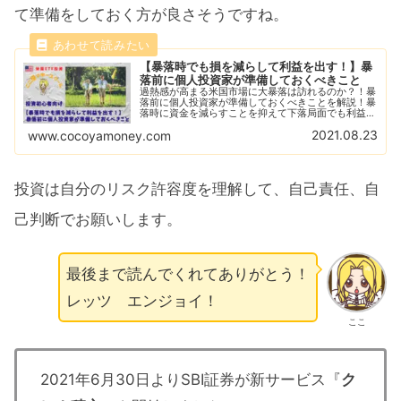
て準備をしておく方が良さそうですね。
【暴落時でも損を減らして利益を出す！】暴
落前に個人投資家が準備しておくべきこと
過熱感が高まる米国市場に大暴落は訪れるのか？！暴
落前に個人投資家が準備しておくべきことを解説！暴
落時に資金を減らすことを抑えて下落局面でも利益を
出せる準備をしておくことであなたの資産は守られま
2021.08.23
www.cocoyamoney.com
す！CFDを活用して下落をチャンスに変えよう！
投資は自分のリスク許容度を理解して、自己責任、自
己判断でお願いします。
最後まで読んでくれてありがとう！
レッツ エンジョイ！
ここ
2021年6月30日よりSBI証券が新サービス『
ク