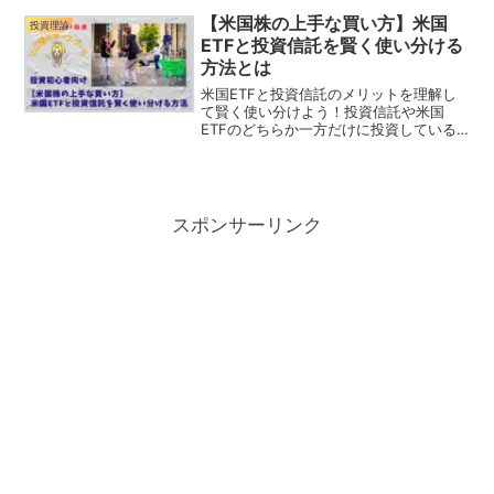
お金を稼ぐことができるんですよ。非課
【米国株の上手な買い方】米国
投資理論
税制度期間の今がチャンス！
ETFと投資信託を賢く使い分ける
方法とは
米国ETFと投資信託のメリットを理解し
て賢く使い分けよう！投資信託や米国
ETFのどちらか一方だけに投資している
人は注目！米国株の上手な買い方は『両
方を買う』ことです！それぞれの投資対
象はどんな投資に向いているの？あなた
に合った投資法を紹介！
スポンサーリンク