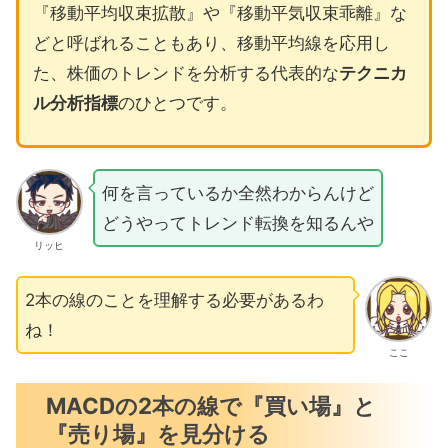
『移動平均収束拡散』や『移動平気収束乖離』な
どと呼ばれることもあり、移動平均線を応用し
た、株価のトレンドを分析する代表的な
テクニカ
ル分析指標
のひとつです。
何を言っているか全然わからんけど
どうやってトレンド転換を知るんや
リッヒ
2本の線のことを理解する必要があるわ
ね！
ここ
MACDの2本の線で『買い場』と
『売り場』を見分ける