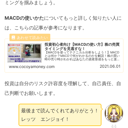
ミングを掴みましょう。
MACDの使いかた
についてもっと詳しく知りたい人に
は、こちらの記事が参考になります。
投資初心者向け【MACDの使い方】株の売買
タイミングを見逃すな！
【MACDを使ってテクニカル分析をしよう！】MACD
とは何か？MACDで何がわかるのかを解説！株の買い
時や売り時がわかればあなたの資産形成をもっと楽に
してくれるでしょう！ゴールデンクロスやデッドクロ
2021.06.01
www.cocoyamoney.com
スを知ることでお得に資産形成をよしよう！
投資は自分のリスク許容度を理解して、自己責任、自
己判断でお願いします。
最後まで読んでくれてありがとう！
レッツ エンジョイ！
ここ