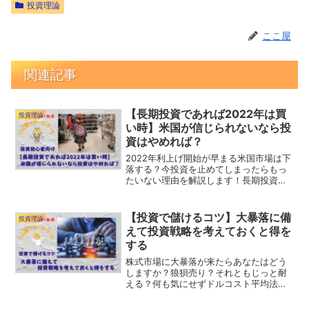
投資理論
ここ屋
関連記事
【長期投資であれば2022年は買
投資理論
い時】米国が信じられないなら投
資はやめれば？
2022年利上げ開始が早まる米国市場は下
落する？今投資を止めてしまったらもっ
たいない理由を解説します！長期投資は
株価が安い時に買えればパフォーマンス
は良くなる！2022年こそインデックス投
資を強化せよ！
【投資で儲けるコツ】大暴落に備
投資理論
えて投資戦略を考えておくと得を
する
株式市場に大暴落が来たらあなたはどう
しますか？狼狽売り？それともじっと耐
える？何も気にせずドルコスト平均法で
積立投資？投資で儲ける人はどの選択肢
でもなく別の戦略を考えています。大暴