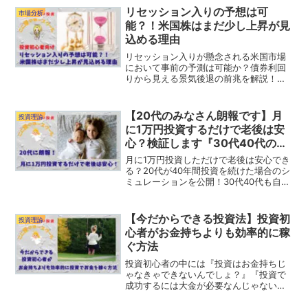
落時の株はバーゲンセールです！絶好の
リセッション入りの予想は可
市場分析
買い場を逃さないように！
能？！米国株はまだ少し上昇が見
込める理由
リセッション入りが懸念される米国市場
において事前の予測は可能か？債券利回
りから見える景気後退の前兆を解説！イ
ールドカーブのフラットニングが起きて
いる米国市場においてリセッション入り
はそこまで来ているのか？われわれ個人
【20代のみなさん朗報です】月
投資理論
投資家がすべきことは何？
に1万円投資するだけで老後は安
心？検証します『30代40代の攻
略法含む』
月に1万円投資しただけで老後は安心でき
る？20代が40年間投資を続けた場合のシ
ミュレーションを公開！30代40代も自分
のスタイルに合った投資方法を紹介！
『つみたてNISA』『NISA』『新NISA』
『ジュニアNISA』を最大活用しましょ
【今だからできる投資法】投資初
投資理論
う！
心者がお金持ちよりも効率的に稼
ぐ方法
投資初心者の中には『投資はお金持ちじ
ゃなきゃできないんでしょ？』『投資で
成功するには大金が必要なんじゃない
の？』と思っている人がいます。でも実
際には投資初心者の方が、より効率的に