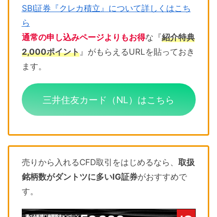
SBI証券『クレカ積立』について詳しくはこち
ら
通常の申し込みページよりもお得
な『
紹介特典
2,000ポイント
』がもらえるURLを貼っておき
ます。
三井住友カード（NL）はこちら
売りから入れるCFD取引をはじめるなら、
取扱
銘柄数がダントツに多いIG証券
がおすすめで
す。