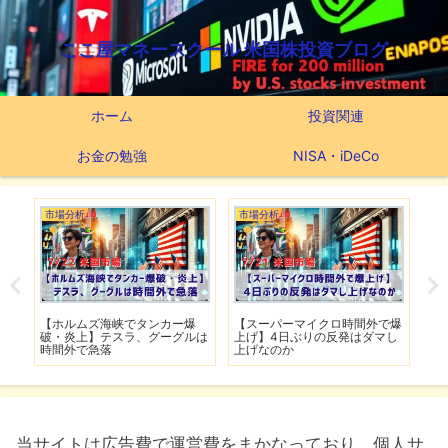
ここ屋マネースクール 米国株投資ブログ
ホーム
投資関連
お金の勉強
NISA・iDeCo
市場分析
市場分析
つ
滅】
【ホルムズ海峡でタンカー爆
【スーパーマイクロ時間外で爆
【
性も
破・炎上】テスラ、グーグルは
上げ】4日ぶりの反発はダマし
つ
時間外で急落
上げなのか
実
当サイトは広告費で運営費をまかなっており、個人サ