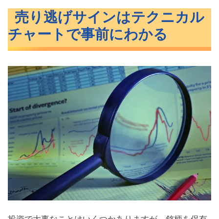
売り逃げサインはテクニカルチャートで事前
売り逃げサインはテクニカル
にわかる
チャートで事前にわかる
MACDでトレンド転換を知る
MACDとは
MACDの2本の線で『買い場』と『売り
場』を見分ける
【ハッキリ見える売り逃げサイン】買い出動
もわかるチャート解析！まとめ
投資で大事なことはいくつかありますが、銘柄を保有