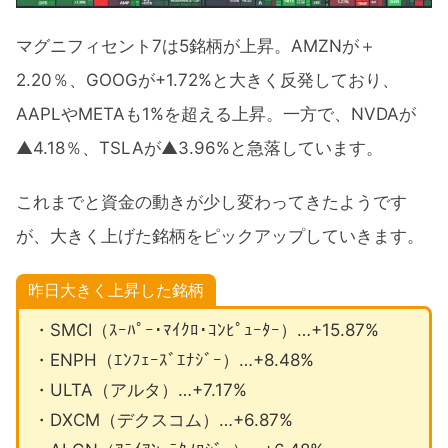
マグニフィセント7は5銘柄が上昇。AMZNが＋
2.20％、GOOGが+1.72%と大きく反発しており、
AAPLやMETAも1%を超える上昇。一方で、NVDAが
▲4.18％、TSLAが▲3.96%と急落しています。
これまでと資金の動きが少し変わってきたようです
が、大きく上げた銘柄をピックアップしていきます。
昨日大きく上昇した銘柄
・SMCI（ｽｰﾊﾟｰ･ﾏｲｸﾛ･ｺﾝﾋﾟｭｰﾀｰ）…+15.87%
・ENPH（ｴﾝﾌｪｰｽﾞｴﾅｼﾞｰ）…+8.48%
・ULTA（アルタ）…+7.17%
・DXCM（デクスコム）…+6.87%