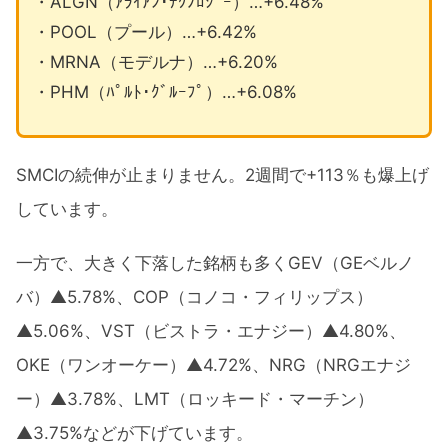
・ALGN（ｱﾗｲｱﾝ･ﾃｸﾉﾛｼﾞｰ）…+6.48%
・POOL（プール）…+6.42%
・MRNA（モデルナ）…+6.20%
・PHM（ﾊﾟﾙﾄ･ｸﾞﾙｰﾌﾟ）…+6.08%
SMCIの続伸が止まりません。2週間で+113％も爆上げ
しています。
一方で、大きく下落した銘柄も多くGEV（GEベルノ
バ）▲5.78%、COP（コノコ・フィリップス）
▲5.06%、VST（ビストラ・エナジー）▲4.80%、
OKE（ワンオーケー）▲4.72%、NRG（NRGエナジ
ー）▲3.78%、LMT（ロッキード・マーチン）
▲3.75%などが下げています。