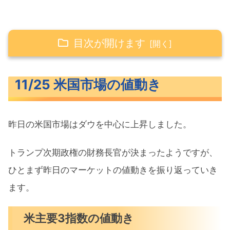
目次が開けます
11/25 米国市場の値動き
11/25 米国市場の値動き
米主要3指数の値動き
10年債利回り（長期金利）
昨日の米国市場はダウを中心に上昇しました。
S&P500ヒートマップ
セクター別パフォーマンス
トランプ次期政権の財務長官が決まったようですが、
S&P500チャート分析
ひとまず昨日のマーケットの値動きを振り返っていき
ます。
米国市場のトピックス
米財務長官にヘッジファンド出身者を
米主要3指数の値動き
採用