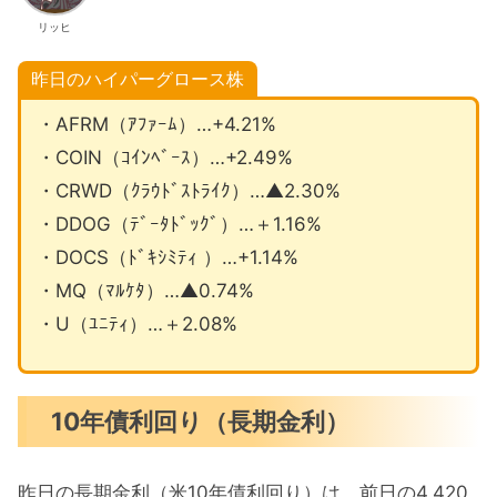
リッヒ
昨日のハイパーグロース株
・AFRM（ｱﾌｧｰﾑ）…+4.21%
・COIN（ｺｲﾝﾍﾞｰｽ）…+2.49%
・CRWD（ｸﾗｳﾄﾞｽﾄﾗｲｸ）…▲2.30%
・DDOG（ﾃﾞｰﾀﾄﾞｯｸﾞ）…＋1.16%
・DOCS（ﾄﾞｷｼﾐﾃｨ ）…+1.14%
・MQ（ﾏﾙｹﾀ）…▲0.74%
・U（ﾕﾆﾃｨ）…＋2.08%
10年債利回り（長期金利）
昨日の長期金利（米10年債利回り）は、前日の4.420