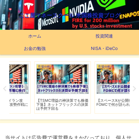
ここ屋マネースクール 米国株投資ブログ
ホーム
投資関連
お金の勉強
NISA・iDeCo
市場分析
市場分析
市
【TSMC増益の神決算でも株価
【スペースXが公開価格割れ】
【
戦に
下落】ネットフリックスの決算
FOMCで何が語られるのか
迎
は予想下回る
ー
当サイトは広告費で運営費をまかなっており、個人サ