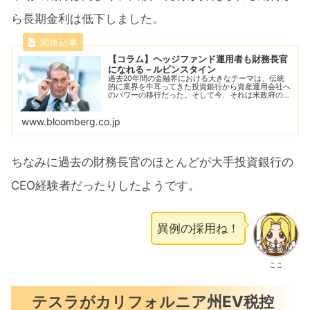
ら長期金利は低下しました。
【コラム】ヘッジファンド運用者も財務長官
になれる－ルビンスタイン
過去20年間の金融界における大きなテーマは、伝統
的に業界を牛耳ってきた投資銀行から資産運用会社へ
のパワーの移行だった。そして今、それは米政府の要
職にも反映された。
www.bloomberg.co.jp
ちなみに過去の財務長官のほとんどが大手投資銀行の
CEO経験者だったりしたようです。
異例の採用ね！
ここ
テスラがカリフォルニア州EV税控