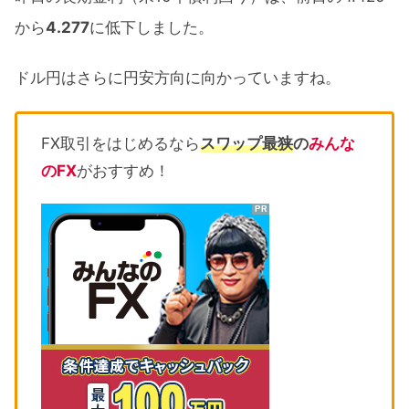
から
4.277
に低下しました。
ドル円はさらに円安方向に向かっていますね。
FX取引をはじめるなら
スワップ最狭
の
みんな
のFX
がおすすめ！