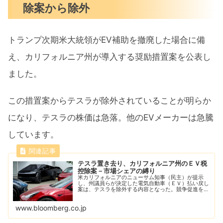
除案から除外
トランプ次期米大統領がEV補助を撤廃した場合に備
え、カリフォルニア州が導入する奨励措置案を公表し
ました。
この措置案からテスラが除外されていることが明らか
になり、テスラの株価は急落。他のEVメーカーは急騰
しています。
テスラ置き去り、カリフォルニア州のＥＶ税
控除案－市場シェアの縛り
米カリフォルニアのニューサム知事（民主）が提示
し、州議員らが決定した電気自動車（ＥＶ）払い戻し
案は、テスラを除外する内容となった。競争促進を目
的とする奨励策がイーロン・マスク氏の怒りを買うの
は必至となりそうだ。
www.bloomberg.co.jp