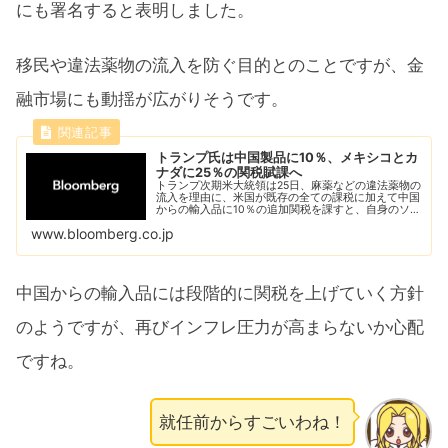
にも署名すると表明しました。
移民や違法薬物の流入を防ぐ目的とのことですが、金
融市場にも動揺が広がりそうです。
トランプ氏は中国製品に10％、メキシコとカ
ナダに25％の関税賦課へ
トランプ次期米大統領は25日、麻薬などの違法薬物の
流入を理由に、米国が既存の全ての課税に加えて中国
からの輸入品に10％の追加関税を課すと、自身のソー
シャルメディア「トゥルース・ソーシャル」に投稿し
www.bloomberg.co.jp
た。
中国からの輸入品には段階的に関税を上げていく方針
のようですが、再びインフレ圧力が高まらないか心配
ですね。
就任前からすごいわね！