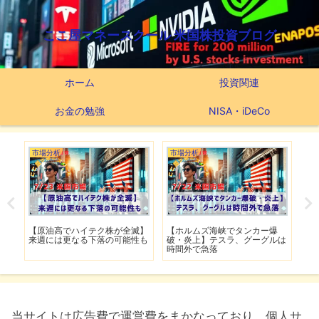
ここ屋マネースクール 米国株投資ブログ
ホーム
投資関連
お金の勉強
NISA・iDeCo
市場分析
市場分析
市
げ】
【原油高でハイテク株が全滅】
【ホルムズ海峡でタンカー爆
【
明暗
来週には更なる下落の可能性も
破・炎上】テスラ、グーグルは
上
時間外で急落
上
当サイトは広告費で運営費をまかなっており、個人サ