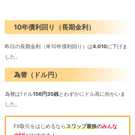
10年債利回り（長期金利）
昨日の長期金利（米10年債利回り）は
4.010
に下げま
した。
為替（ドル円）
為替は1ドル
156円35銭
とわずかにドル高に向かいま
した。
FX取引をはじめるなら
スワップ最狭
の
みんな