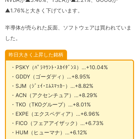
NVDAが▲5.46%、TSLAが▲2.21%、GOOGが
▲1.76%と大きく下げています。
半導体が売られた反面、ソフトウェアは買われていま
した。
昨日大きく上昇した銘柄
・PSKY（ﾊﾟﾗﾏｳﾝﾄ･ｽｶｲﾀﾞﾝｽ）…+10.04%
・GDDY（ゴーダディ）…+8.95%
・SJM（ｼﾞｪｲ･ｴﾑｽﾏｯｶｰ）…+8.82%
・ACN（アクセンチュア）…+8.29%
・TKO（TKOグループ）…+8.01%
・EXPE（エクスペディア）…+6.96%
・FICO（フェアアイザック）…+6.73%
・HUM（ヒューマナ）…+6.12%