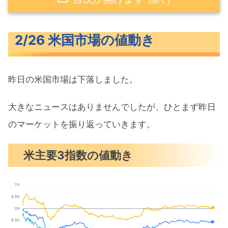
2/26 米国市場の値動き
2/26 米国市場の値動き
米主要3指数の値動き
10年債利回り（長期金利）
昨日の米国市場は下落しました。
為替（ドル円）
S&P500ヒートマップ
大きなニュースはありませんでしたが、ひとまず昨日
セクター別パフォーマンス
のマーケットを振り返っていきます。
S&P500チャート分析
米主要3指数の値動き
米国市場のトピックス
エヌビディアの好決算でも株価急落
米イラン核協議トランプ氏の合意期限
迫る