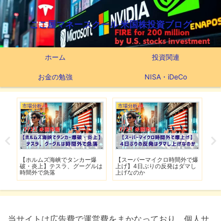
ここ屋マネースクール 米国株投資ブログ
ホーム
投資関連
お金の勉強
NISA・iDeCo
市場分析
市場分析
つ
滅】
【ホルムズ海峡でタンカー爆
【スーパーマイクロ時間外で爆
【
性も
破・炎上】テスラ、グーグルは
上げ】4日ぶりの反発はダマし
つ
時間外で急落
上げなのか
実
当サイトは広告費で運営費をまかなっており、個人サ