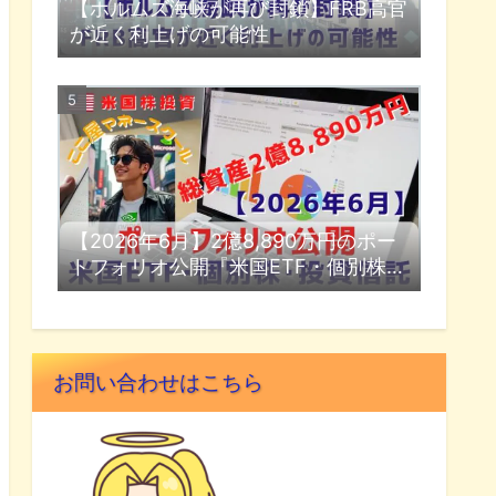
【ホルムズ海峡が再び封鎖】FRB高官
が近く利上げの可能性
【2026年6月】2億8,890万円のポー
トフォリオ公開『米国ETF・個別株・
投資信託』
お問い合わせはこちら