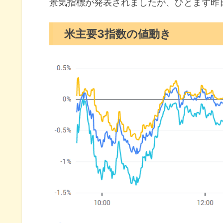
セクター別パフォーマンス
景気指標が発表されましたが、ひとまず昨
S&P500チャート分析
米主要3指数の値動き
米国市場のトピックス
NY連銀製造業指数は2カ月連続
アップルが3種類のウェアラブ
メタがエヌビディア製プロセッ
2月の注目イベントについて
まとめ