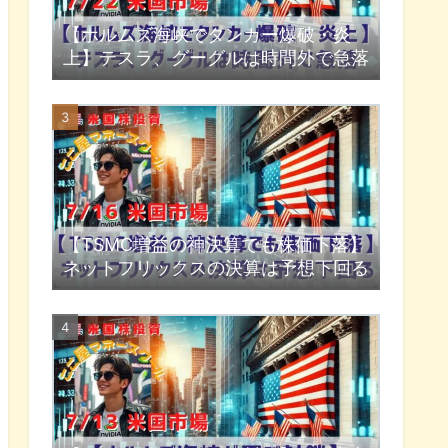
【ホルムズ海峡でタンカー爆破・炎
上】テスラ、グーグルは時間外で急落
【TSMC増益の神決算でも株価下落】
ネットフリックスの決算は予想下回る