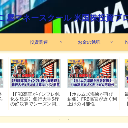
こ屋マネースクール 米国株投資ブ
投資関連
お金の勉強
N
市場分析
市場分析
格
【FRB高官がインフレ鈍
【ホルムズ海峡が再び
ら
化を歓迎】銀行大手5行
封鎖】FRB高官が近く利
の好決算でシーズン開
上げの可能性
幕