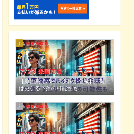
【原油高でハイテク株が全滅】来週に
は更なる下落の可能性も