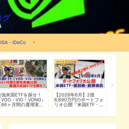
ログ
ISA・iDeCo
米国ETF
ポートフォリオ
市場分析
最強米国ETFを探せ！
【2026年6月】2億
【マイ
『VOO・VIG・VONG』
8,890万円のポートフォ
爆上げ
【66ヶ月間の運用実績
リオ公開『米国ETF・個
マゾン
公開】
別株・投資信託』
れる