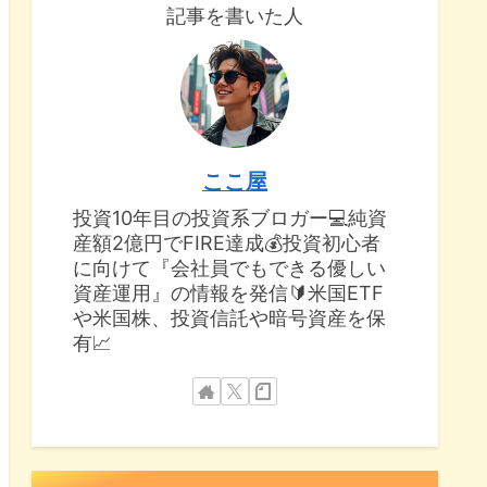
記事を書いた人
ここ屋
投資10年目の投資系ブロガー💻純資
産額2億円でFIRE達成💰投資初心者
に向けて『会社員でもできる優しい
資産運用』の情報を発信🔰米国ETF
や米国株、投資信託や暗号資産を保
有📈