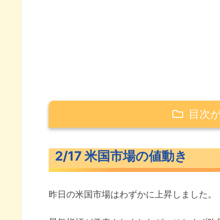
目次
2/17 米国市場の値動き
2/17 米国市場の値動き
米主要3指数の値動き
10年債利回り（長期金利）
昨日の米国市場はわずかに上昇しました。
S&P500ヒートマップ