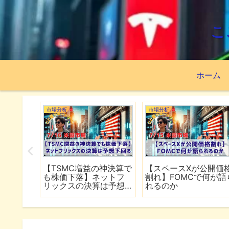
こ
ホーム
市場分析
市場分析
続でイラ
【TSMC増益の神決算で
【スペースXが公開価
は全面
も株価下落】ネットフ
割れ】FOMCで何が語
行
リックスの決算は予想
れるのか
下回る