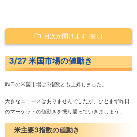
目次が開けます
3/27 米国市場の値動き
3/27 米国市場の値動き
米主要3指数の値動き
長期金利（米10年債利回り）
昨日の米国市場は3指数とも上昇しました。
S&P500ヒートマップ
セクター別パフォーマンス
大きなニュースはありませんでしたが、ひとまず昨日
S&P500チャート分析
のマーケットの値動きを振り返っていきましょう。
米国市場のトピックス
米主要3指数の値動き
年内の利下げ回数を減らすと述べたウ