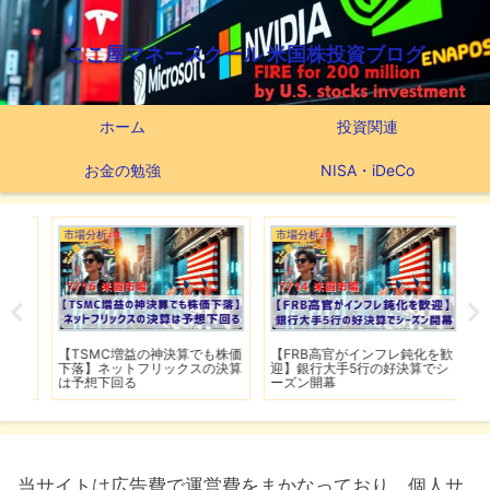
ここ屋マネースクール 米国株投資ブログ
ホーム
投資関連
お金の勉強
NISA・iDeCo
市場分析
市場分析
市
【TSMC増益の神決算でも株価
【FRB高官がインフレ鈍化を歓
【
戦に
下落】ネットフリックスの決算
迎】銀行大手5行の好決算でシ
F
は予想下回る
ーズン開幕
当サイトは広告費で運営費をまかなっており、個人サ