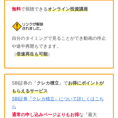
無料
で視聴できる
オンライン投資講座
自分のタイミングで見ることができ動画の停止
や途中再開もできます。
（
倍速再生も可能
）
SBI証券の『
クレカ積立
』で
お得にポイントが
もらえるサービス
SBI証券『クレカ積立』について詳しくはこち
ら
通常の申し込みページよりもお得
な『最大