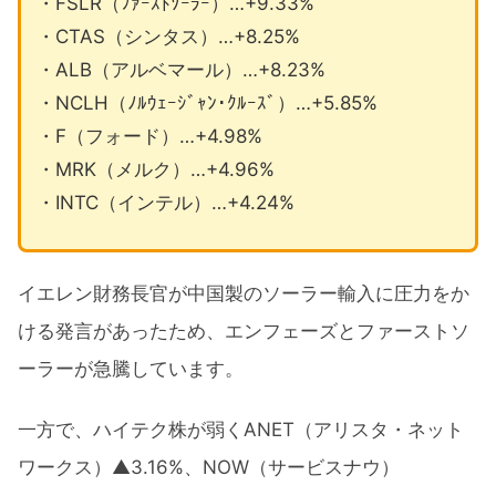
・FSLR（ﾌｧｰｽﾄｿｰﾗｰ）…+9.33%
・CTAS（シンタス）…+8.25%
・ALB（アルベマール）…+8.23%
・NCLH（ﾉﾙｳｪｰｼﾞｬﾝ･ｸﾙｰｽﾞ）…+5.85%
・F（フォード）…+4.98%
・MRK（メルク）…+4.96%
・INTC（インテル）…+4.24%
イエレン財務長官が中国製のソーラー輸入に圧力をか
ける発言があったため、エンフェーズとファーストソ
ーラーが急騰しています。
一方で、ハイテク株が弱くANET（アリスタ・ネット
ワークス）▲3.16%、NOW（サービスナウ）