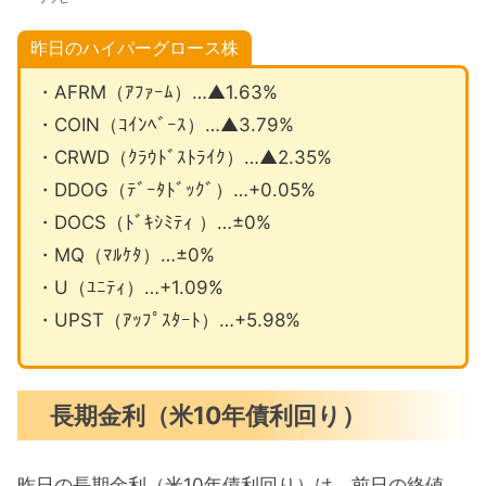
昨日のハイパーグロース株
・AFRM（ｱﾌｧｰﾑ）…▲1.63%
・COIN（ｺｲﾝﾍﾞｰｽ）…▲3.79%
・CRWD（ｸﾗｳﾄﾞｽﾄﾗｲｸ）…▲2.35%
・DDOG（ﾃﾞｰﾀﾄﾞｯｸﾞ）…+0.05%
・DOCS（ﾄﾞｷｼﾐﾃｨ ）…±0%
・MQ（ﾏﾙｹﾀ）…±0%
・U（ﾕﾆﾃｨ）…+1.09%
・UPST（ｱｯﾌﾟｽﾀｰﾄ）…+5.98%
長期金利（米10年債利回り）
昨日の長期金利（米10年債利回り）は、前日の終値