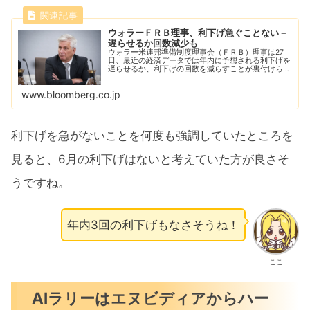
ウォラーＦＲＢ理事、利下げ急ぐことない－
遅らせるか回数減少も
ウォラー米連邦準備制度理事会（ＦＲＢ）理事は27
日、最近の経済データでは年内に予想される利下げを
遅らせるか、利下げの回数を減らすことが裏付けられ
ると強調し、金利引き下げを急ぐことはないとの認識
を示した。
www.bloomberg.co.jp
利下げを急がないことを何度も強調していたところを
見ると、6月の利下げはないと考えていた方が良さそ
うですね。
年内3回の利下げもなさそうね！
ここ
AIラリーはエヌビディアからハー